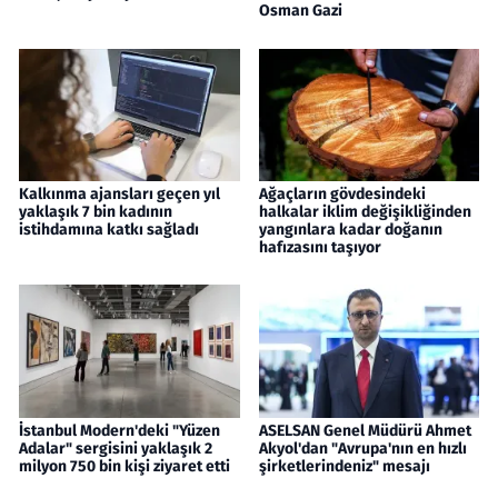
Osman Gazi
Kalkınma ajansları geçen yıl
Ağaçların gövdesindeki
yaklaşık 7 bin kadının
halkalar iklim değişikliğinden
istihdamına katkı sağladı
yangınlara kadar doğanın
hafızasını taşıyor
İstanbul Modern'deki "Yüzen
ASELSAN Genel Müdürü Ahmet
Adalar" sergisini yaklaşık 2
Akyol'dan "Avrupa'nın en hızlı
milyon 750 bin kişi ziyaret etti
şirketlerindeniz" mesajı