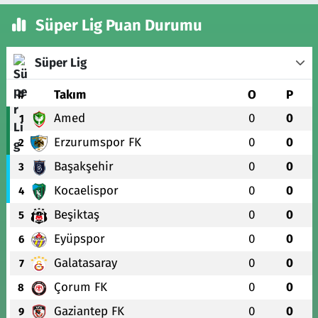
Süper Lig Puan Durumu
Süper Lig
#
Takım
O
P
Amed
0
0
1
Erzurumspor FK
0
0
2
Başakşehir
0
0
3
Kocaelispor
0
0
4
Beşiktaş
0
0
5
Eyüpspor
0
0
6
Galatasaray
0
0
7
Çorum FK
0
0
8
Gaziantep FK
0
0
9