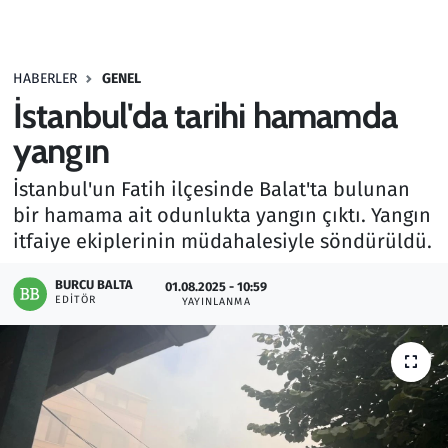
Gündem
HABERLER
GENEL
Haber
İstanbul'da tarihi hamamda
Kültür Sanat
yangın
İstanbul'un Fatih ilçesinde Balat'ta bulunan
Kurumsal Haberler
bir hamama ait odunlukta yangın çıktı. Yangın
itfaiye ekiplerinin müdahalesiyle söndürüldü.
Lezzet Durağı
BURCU BALTA
01.08.2025 - 10:59
Memur ve Kamu
EDITÖR
YAYINLANMA
Otomobil
Oyun
Ramazan