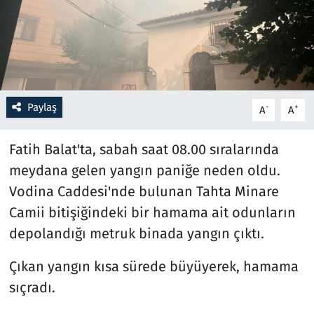
Resmi İlanlar
Rüya Tabirleri
Sağlık
Paylaş
-
+
A
A
Savunma Sanayi
Fatih Balat'ta, sabah saat 08.00 sıralarında
meydana gelen yangın paniğe neden oldu.
Seçim 2023
Vodina Caddesi'nde bulunan Tahta Minare
Camii bitişiğindeki bir hamama ait odunların
Spor
depolandığı metruk binada yangın çıktı.
Teknoloji ve Bilim
Çıkan yangın kısa sürede büyüyerek, hamama
Televizyon
sıçradı.