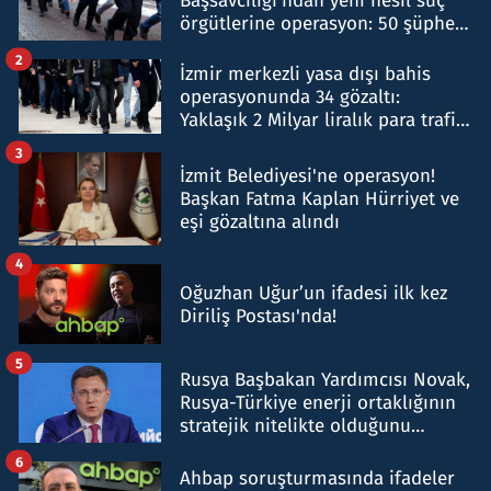
Başsavcılığı'ndan yeni nesil suç
örgütlerine operasyon: 50 şüpheli
hakkında gözaltı kararı
2
İzmir merkezli yasa dışı bahis
operasyonunda 34 gözaltı:
Yaklaşık 2 Milyar liralık para trafiği
tespit edildi
3
İzmit Belediyesi'ne operasyon!
Başkan Fatma Kaplan Hürriyet ve
eşi gözaltına alındı
4
Oğuzhan Uğur’un ifadesi ilk kez
Diriliş Postası'nda!
5
Rusya Başbakan Yardımcısı Novak,
Rusya-Türkiye enerji ortaklığının
stratejik nitelikte olduğunu
belirtti
6
Ahbap soruşturmasında ifadeler