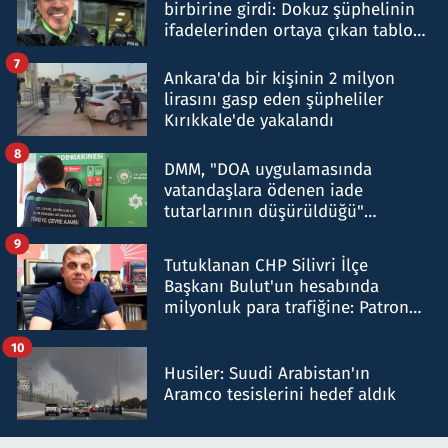
birbirine girdi: Dokuz şüphelinin
ifadelerinden ortaya çıkan tablo
şok etti
7
Ankara'da bir kişinin 2 milyon
lirasını gasp eden şüpheliler
Kırıkkale'de yakalandı
8
DMM, "DOA uygulamasında
vatandaşlara ödenen iade
tutarlarının düşürüldüğü"
iddiasını yalanladı
9
Tutuklanan CHP Silivri İlçe
Başkanı Bulut'un hesabında
milyonluk para trafiğine: Patron
talimat verdi, ben gönderdim
10
Husiler: Suudi Arabistan'ın
Aramco tesislerini hedef aldık