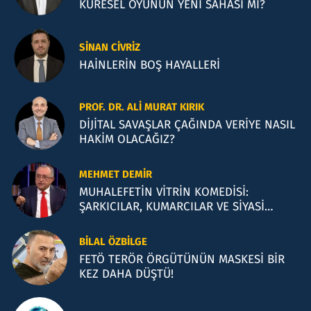
KÜRESEL OYUNUN YENİ SAHASI Mİ?
SINAN CIVRIZ
HAİNLERİN BOŞ HAYALLERİ
PROF. DR. ALI MURAT KIRIK
DİJİTAL SAVAŞLAR ÇAĞINDA VERİYE NASIL
HAKİM OLACAĞIZ?
MEHMET DEMIR
MUHALEFETİN VİTRİN KOMEDİSİ:
ŞARKICILAR, KUMARCILAR VE SİYASİ
İLLÜZYONLAR
BILAL ÖZBILGE
FETÖ TERÖR ÖRGÜTÜNÜN MASKESİ BİR
KEZ DAHA DÜŞTÜ!