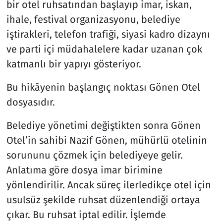
bir otel ruhsatından başlayıp imar, iskan,
ihale, festival organizasyonu, belediye
Resmi İlanlar
iştirakleri, telefon trafiği, siyasi kadro dizaynı
Rüya Tabirleri
ve parti içi müdahalelere kadar uzanan çok
katmanlı bir yapıyı gösteriyor.
Sağlık
Bu hikâyenin başlangıç noktası Gönen Otel
Savunma Sanayi
dosyasıdır.
Seçim 2023
Belediye yönetimi değiştikten sonra Gönen
Otel’in sahibi Nazif Gönen, mühürlü otelinin
Spor
sorununu çözmek için belediyeye gelir.
Anlatıma göre dosya imar birimine
Teknoloji ve Bilim
yönlendirilir. Ancak süreç ilerledikçe otel için
usulsüz şekilde ruhsat düzenlendiği ortaya
Televizyon
çıkar. Bu ruhsat iptal edilir. İşlemde