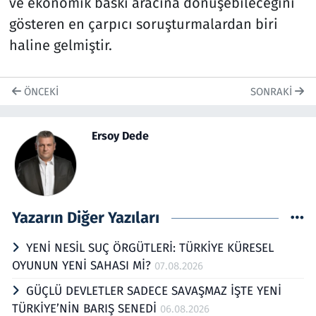
ve ekonomik baskı aracına dönüşebileceğini
gösteren en çarpıcı soruşturmalardan biri
haline gelmiştir.
ÖNCEKI
SONRAKI
Ersoy Dede
Yazarın Diğer Yazıları
YENİ NESİL SUÇ ÖRGÜTLERİ: TÜRKİYE KÜRESEL
OYUNUN YENİ SAHASI Mİ?
07.08.2026
GÜÇLÜ DEVLETLER SADECE SAVAŞMAZ İŞTE YENİ
TÜRKİYE’NİN BARIŞ SENEDİ
06.08.2026