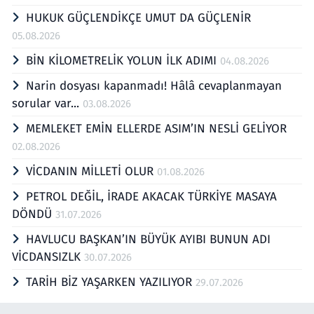
HUKUK GÜÇLENDİKÇE UMUT DA GÜÇLENİR
05.08.2026
BİN KİLOMETRELİK YOLUN İLK ADIMI
04.08.2026
Narin dosyası kapanmadı! Hâlâ cevaplanmayan
sorular var...
03.08.2026
MEMLEKET EMİN ELLERDE ASIM’IN NESLİ GELİYOR
02.08.2026
VİCDANIN MİLLETİ OLUR
01.08.2026
PETROL DEĞİL, İRADE AKACAK TÜRKİYE MASAYA
DÖNDÜ
31.07.2026
HAVLUCU BAŞKAN’IN BÜYÜK AYIBI BUNUN ADI
VİCDANSIZLK
30.07.2026
TARİH BİZ YAŞARKEN YAZILIYOR
29.07.2026