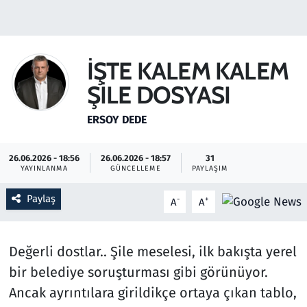
Gündem
Haber
İŞTE KALEM KALEM
ŞİLE DOSYASI
Kültür Sanat
ERSOY DEDE
Kurumsal Haberler
26.06.2026 - 18:56
26.06.2026 - 18:57
31
Lezzet Durağı
YAYINLANMA
GÜNCELLEME
PAYLAŞIM
Memur ve Kamu
Paylaş
-
+
A
A
Otomobil
Değerli dostlar.. Şile meselesi, ilk bakışta yerel
Oyun
bir belediye soruşturması gibi görünüyor.
Ancak ayrıntılara girildikçe ortaya çıkan tablo,
Ramazan