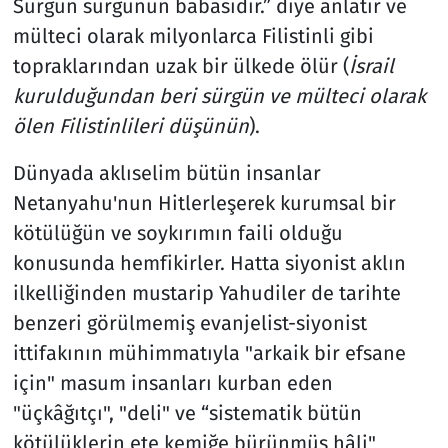
Sürgün sürgünün babasıdır.” diye anlatır ve
mülteci olarak milyonlarca Filistinli gibi
topraklarından uzak bir ülkede ölür (
İsrail
kurulduğundan beri sürgün ve mülteci olarak
ölen Filistinlileri düşünün
).
Dünyada aklıselim bütün insanlar
Netanyahu'nun Hitlerleşerek kurumsal bir
kötülüğün ve soykırımın faili olduğu
konusunda hemfikirler. Hatta siyonist aklın
ilkelliğinden mustarip Yahudiler de tarihte
benzeri görülmemiş evanjelist-siyonist
ittifakının mühimmatıyla "arkaik bir efsane
için" masum insanları kurban eden
"üçkâğıtçı", "deli" ve “sistematik bütün
kötülüklerin ete kemiğe bürünmüş hâli"