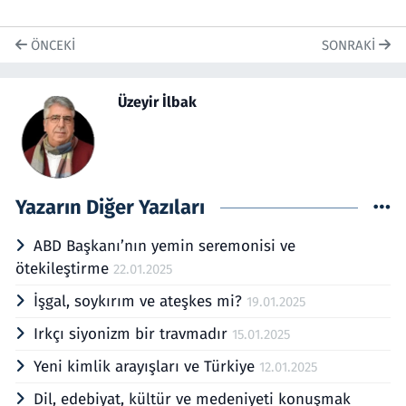
ÖNCEKI
SONRAKI
Üzeyir İlbak
Yazarın Diğer Yazıları
ABD Başkanı’nın yemin seremonisi ve
ötekileştirme
22.01.2025
İşgal, soykırım ve ateşkes mi?
19.01.2025
Irkçı siyonizm bir travmadır
15.01.2025
Yeni kimlik arayışları ve Türkiye
12.01.2025
Dil, edebiyat, kültür ve medeniyeti konuşmak