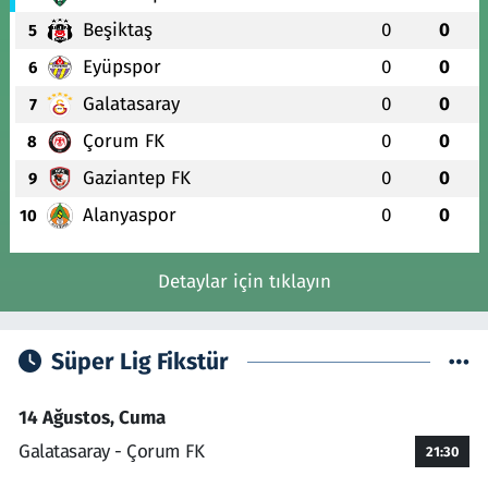
Beşiktaş
0
0
5
Eyüpspor
0
0
6
Galatasaray
0
0
7
Çorum FK
0
0
8
Gaziantep FK
0
0
9
Alanyaspor
0
0
10
Detaylar için tıklayın
Süper Lig Fikstür
14 Ağustos, Cuma
Galatasaray - Çorum FK
21:30