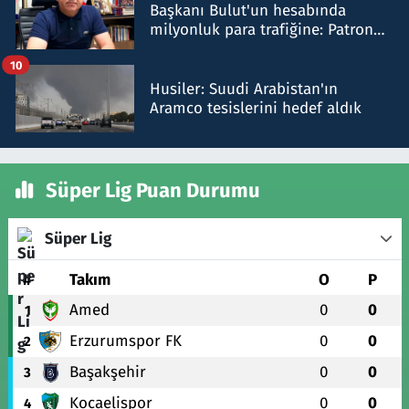
Başkanı Bulut'un hesabında
milyonluk para trafiğine: Patron
talimat verdi, ben gönderdim
10
Husiler: Suudi Arabistan'ın
Aramco tesislerini hedef aldık
Süper Lig Puan Durumu
Süper Lig
#
Takım
O
P
Amed
0
0
1
Erzurumspor FK
0
0
2
Başakşehir
0
0
3
Kocaelispor
0
0
4