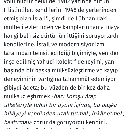
yolu budur belki de. 1982 yazında bütün
Filistinliler, kendilerini 1948'de yerlerinden
etmiş olan İsrail'i, şimdi de Lübnan'daki
mülteci evlerinden ve kamplarından atmaya
hangi belirsiz dürtünün ittiğini soruyorlardı
kendilerine. İsrail ve modern siyonizm
tarafından temsil edildiği biçimiyle, yeniden
inşa edilmiş Yahudi kolektif deneyimi, yanı
başında bir başka mülksüzleştirme ve kayıp
deneyiminin varlığına tahammül edemiyor
gibiydi âdeta; bu yüzden de bir kez daha
mülksüzleştirmek -
bazı komşu Arap
ülkeleriyle tuhaf bir uyum içinde, bu başka
hikâyeyi kendinden uzak tutmak, inkâr etmek,
bastırmak
- zorunda görüyordu kendini.