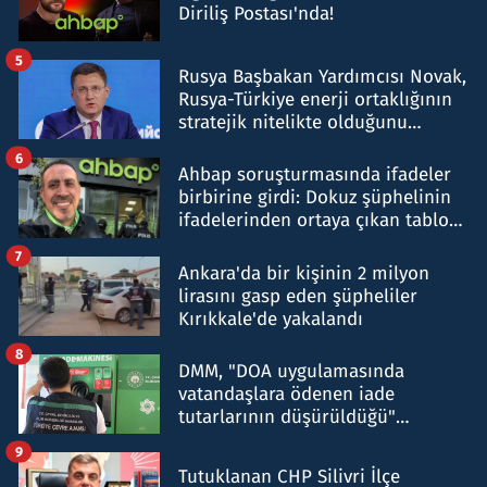
Diriliş Postası'nda!
5
Rusya Başbakan Yardımcısı Novak,
Rusya-Türkiye enerji ortaklığının
stratejik nitelikte olduğunu
belirtti
6
Ahbap soruşturmasında ifadeler
birbirine girdi: Dokuz şüphelinin
ifadelerinden ortaya çıkan tablo
şok etti
7
Ankara'da bir kişinin 2 milyon
lirasını gasp eden şüpheliler
Kırıkkale'de yakalandı
8
DMM, "DOA uygulamasında
vatandaşlara ödenen iade
tutarlarının düşürüldüğü"
iddiasını yalanladı
9
Tutuklanan CHP Silivri İlçe