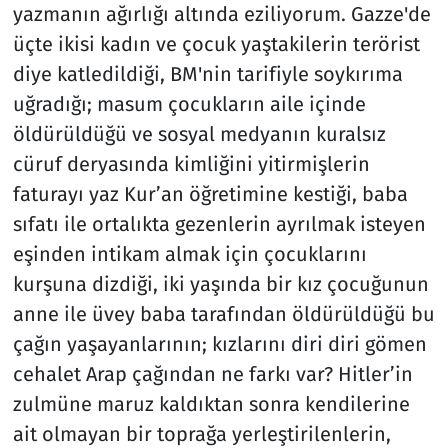
yazmanın ağırlığı altında eziliyorum. Gazze'de
üçte ikisi kadın ve çocuk yaştakilerin terörist
Resmi İlanlar
diye katledildiği, BM'nin tarifiyle soykırıma
Rüya Tabirleri
uğradığı; masum çocukların aile içinde
öldürüldüğü ve sosyal medyanın kuralsız
Sağlık
cüruf deryasında kimliğini yitirmişlerin
faturayı yaz Kur’an öğretimine kestiği, baba
Savunma Sanayi
sıfatı ile ortalıkta gezenlerin ayrılmak isteyen
Seçim 2023
eşinden intikam almak için çocuklarını
kurşuna dizdiği, iki yaşında bir kız çocuğunun
Spor
anne ile üvey baba tarafından öldürüldüğü bu
çağın yaşayanlarının; kızlarını diri diri gömen
Teknoloji ve Bilim
cehalet Arap çağından ne farkı var? Hitler’in
zulmüne maruz kaldıktan sonra kendilerine
Televizyon
ait olmayan bir toprağa yerleştirilenlerin,