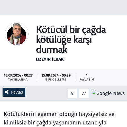
Gündem
Haber
Kötücül bir çağda
kötülüğe karşı
Kültür Sanat
durmak
Kurumsal Haberler
ÜZEYIR İLBAK
Lezzet Durağı
15.09.2024 - 00:27
15.09.2024 - 00:29
1
YAYINLANMA
GÜNCELLEME
PAYLAŞIM
Memur ve Kamu
Paylaş
-
+
A
A
Otomobil
Oyun
Kötülüklerin egemen olduğu haysiyetsiz ve
kimliksiz bir çağda yaşamanın utancıyla
Ramazan