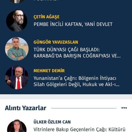
ÇETIN AĞAŞE
PEMBE İNCİLİ KAFTAN, YANİ DEVLET
GÜNGÖR YAVUZASLAN
TÜRK DÜNYASI ÇAĞI BAŞLADI:
KARABAĞ'DA BARIŞIN COĞRAFYASI VE
BAKÜ TEMASLARI
MEHMET DEMIR
Yunanistan’a Çağrı: Bölgenin İhtiyacı
Silah Gölgeleri Değil, Hukuk ve Akl-ı
Selimdir
Alıntı Yazarlar
ÜLKER ÖZLEM CAN
Vitrinlere Bakıp Geçenlerin Çağı: Kültürü