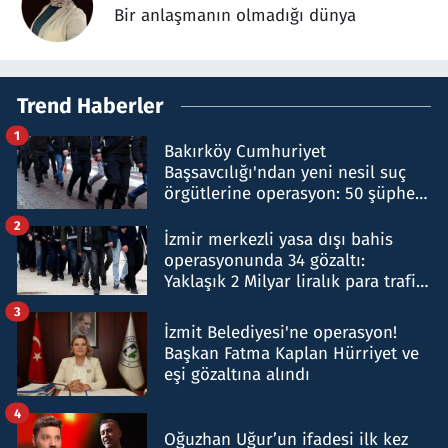
Bir anlaşmanın olmadığı dünya
Trend Haberler
1
Bakırköy Cumhuriyet
Başsavcılığı'ndan yeni nesil suç
örgütlerine operasyon: 50 şüpheli
hakkında gözaltı kararı
2
İzmir merkezli yasa dışı bahis
operasyonunda 34 gözaltı:
Yaklaşık 2 Milyar liralık para trafiği
tespit edildi
3
İzmit Belediyesi'ne operasyon!
Başkan Fatma Kaplan Hürriyet ve
eşi gözaltına alındı
4
Oğuzhan Uğur’un ifadesi ilk kez