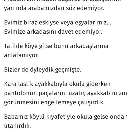
yanında arabamızdan söz edemiyor.
Resmi İlanlar
Evimiz biraz eskiyse veya eşyalarımız…
Rüya Tabirleri
Evimize arkadaşını davet edemiyor.
Sağlık
Tatilde köye gitse bunu arkadaşlarına
anlatamıyor.
Savunma Sanayi
Bizler de öyleydik geçmişte.
Seçim 2023
Kara lastik ayakkabıyla okula giderken
Spor
pantolonun paçalarını uzatır, ayakkabımızın
görünmesini engellemeye çalışırdık.
Teknoloji ve Bilim
Babamız köylü kıyafetiyle okula gelse ondan
Televizyon
utanırdık.