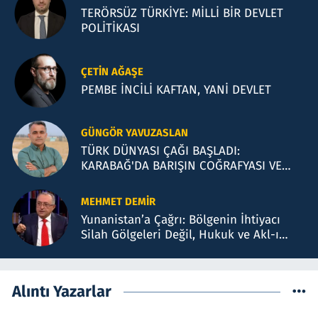
TERÖRSÜZ TÜRKİYE: MİLLİ BİR DEVLET
POLİTİKASI
ÇETIN AĞAŞE
PEMBE İNCİLİ KAFTAN, YANİ DEVLET
GÜNGÖR YAVUZASLAN
TÜRK DÜNYASI ÇAĞI BAŞLADI:
KARABAĞ'DA BARIŞIN COĞRAFYASI VE
BAKÜ TEMASLARI
MEHMET DEMIR
Yunanistan’a Çağrı: Bölgenin İhtiyacı
Silah Gölgeleri Değil, Hukuk ve Akl-ı
Selimdir
Alıntı Yazarlar