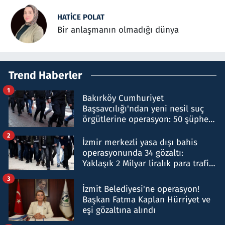
HATICE POLAT
Bir anlaşmanın olmadığı dünya
Trend Haberler
1
Bakırköy Cumhuriyet
Başsavcılığı'ndan yeni nesil suç
örgütlerine operasyon: 50 şüpheli
hakkında gözaltı kararı
2
İzmir merkezli yasa dışı bahis
operasyonunda 34 gözaltı:
Yaklaşık 2 Milyar liralık para trafiği
tespit edildi
3
İzmit Belediyesi'ne operasyon!
Başkan Fatma Kaplan Hürriyet ve
eşi gözaltına alındı