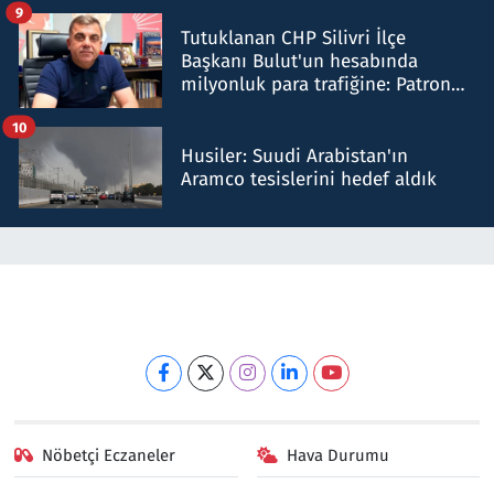
iddiasını yalanladı
9
Tutuklanan CHP Silivri İlçe
Başkanı Bulut'un hesabında
milyonluk para trafiğine: Patron
talimat verdi, ben gönderdim
10
Husiler: Suudi Arabistan'ın
Aramco tesislerini hedef aldık
Nöbetçi Eczaneler
Hava Durumu