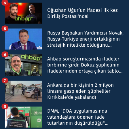
4
Oğuzhan Uğur’un ifadesi ilk kez
Diriliş Postası'nda!
5
Rusya Başbakan Yardımcısı Novak,
Rusya-Türkiye enerji ortaklığının
stratejik nitelikte olduğunu
belirtti
6
Ahbap soruşturmasında ifadeler
birbirine girdi: Dokuz şüphelinin
ifadelerinden ortaya çıkan tablo
şok etti
7
Ankara'da bir kişinin 2 milyon
lirasını gasp eden şüpheliler
Kırıkkale'de yakalandı
8
DMM, "DOA uygulamasında
vatandaşlara ödenen iade
tutarlarının düşürüldüğü"