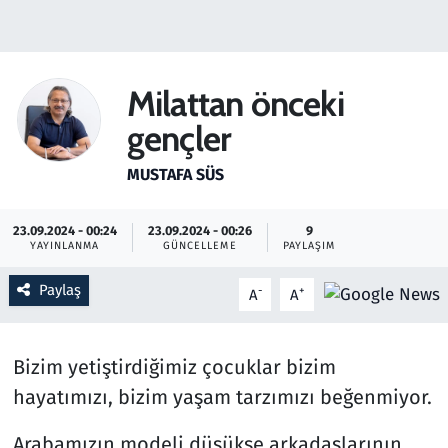
Gündem
Haber
Milattan önceki
gençler
Kültür Sanat
MUSTAFA SÜS
Kurumsal Haberler
23.09.2024 - 00:24
23.09.2024 - 00:26
9
Lezzet Durağı
YAYINLANMA
GÜNCELLEME
PAYLAŞIM
Memur ve Kamu
Paylaş
-
+
A
A
Otomobil
Bizim yetiştirdiğimiz çocuklar bizim
Oyun
hayatımızı, bizim yaşam tarzımızı beğenmiyor.
Arabamızın modeli düşükse arkadaşlarının
Ramazan