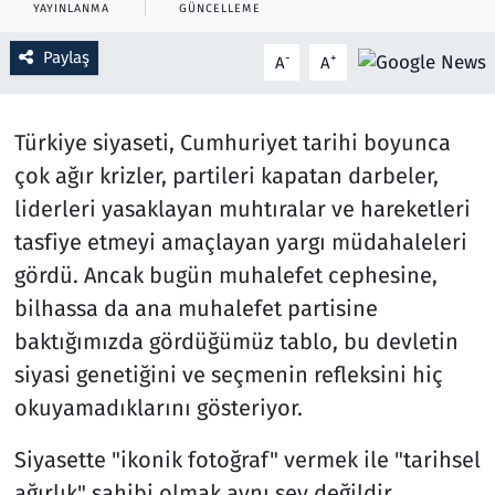
YAYINLANMA
GÜNCELLEME
Resmi İlanlar
Paylaş
-
+
A
A
Rüya Tabirleri
Türkiye siyaseti, Cumhuriyet tarihi boyunca
Sağlık
çok ağır krizler, partileri kapatan darbeler,
liderleri yasaklayan muhtıralar ve hareketleri
Savunma Sanayi
tasfiye etmeyi amaçlayan yargı müdahaleleri
gördü. Ancak bugün muhalefet cephesine,
Seçim 2023
bilhassa da ana muhalefet partisine
Spor
baktığımızda gördüğümüz tablo, bu devletin
siyasi genetiğini ve seçmenin refleksini hiç
Teknoloji ve Bilim
okuyamadıklarını gösteriyor.
Televizyon
Siyasette "ikonik fotoğraf" vermek ile "tarihsel
ağırlık" sahibi olmak aynı şey değildir.