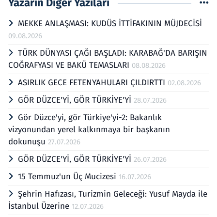
Yazarın Diğer Yazıları
MEKKE ANLAŞMASI: KUDÜS İTTİFAKININ MÜJDECİSİ
09.08.2026
TÜRK DÜNYASI ÇAĞI BAŞLADI: KARABAĞ'DA BARIŞIN
COĞRAFYASI VE BAKÜ TEMASLARI
08.08.2026
ASIRLIK GECE FETENYAHULARI ÇILDIRTTI
02.08.2026
GÖR DÜZCE'Yİ, GÖR TÜRKİYE'Yİ
28.07.2026
Gör Düzce'yi, gör Türkiye'yi-2: Bakanlık
vizyonundan yerel kalkınmaya bir başkanın
dokunuşu
27.07.2026
GÖR DÜZCE'Yİ, GÖR TÜRKİYE'Yİ
26.07.2026
15 Temmuz'un Üç Mucizesi
16.07.2026
Şehrin Hafızası, Turizmin Geleceği: Yusuf Mayda ile
İstanbul Üzerine
12.07.2026