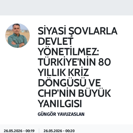
Gündem
Haber
SİYASİ ŞOVLARLA
DEVLET
Kültür Sanat
YÖNETİLMEZ:
Kurumsal Haberler
TÜRKİYE'NİN 80
YILLIK KRİZ
Lezzet Durağı
DÖNGÜSÜ VE
Memur ve Kamu
CHP'NİN BÜYÜK
YANILGISI
Otomobil
GÜNGÖR YAVUZASLAN
Oyun
Ramazan
26.05.2026 - 00:19
26.05.2026 - 00:20