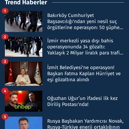
Trend Haberler
1
Bakırköy Cumhuriyet
Başsavcılığı'ndan yeni nesil suç
örgütlerine operasyon: 50 şüpheli
hakkında gözaltı kararı
2
İzmir merkezli yasa dışı bahis
operasyonunda 34 gözaltı:
Yaklaşık 2 Milyar liralık para trafiği
tespit edildi
3
İzmit Belediyesi'ne operasyon!
Başkan Fatma Kaplan Hürriyet ve
eşi gözaltına alındı
4
Oğuzhan Uğur’un ifadesi ilk kez
Diriliş Postası'nda!
5
Rusya Başbakan Yardımcısı Novak,
Rusya-Türkiye enerji ortaklığının