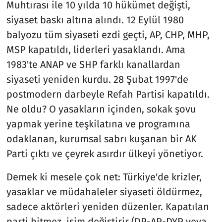
Muhtırası ile 10 yılda 10 hükümet değişti,
siyaset baskı altına alındı. 12 Eylül 1980
balyozu tüm siyaseti ezdi geçti, AP, CHP, MHP,
MSP kapatıldı, liderleri yasaklandı. Ama
1983'te ANAP ve SHP farklı kanallardan
siyaseti yeniden kurdu. 28 Şubat 1997'de
postmodern darbeyle Refah Partisi kapatıldı.
Ne oldu? O yasakların içinden, sokak şovu
yapmak yerine teşkilatına ve programına
odaklanan, kurumsal sabrı kuşanan bir AK
Parti çıktı ve çeyrek asırdır ülkeyi yönetiyor.
Demek ki mesele çok net: Türkiye'de krizler,
yasaklar ve müdahaleler siyaseti öldürmez,
sadece aktörleri yeniden düzenler. Kapatılan
parti bitmez, isim değiştirir (DP-AP-DYP veya