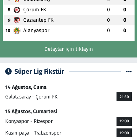
Çorum FK
0
0
8
Gaziantep FK
0
0
9
Alanyaspor
0
0
10
Detaylar için tıklayın
Süper Lig Fikstür
14 Ağustos, Cuma
Galatasaray - Çorum FK
21:30
15 Ağustos, Cumartesi
Konyaspor - Rizespor
19:00
Kasımpaşa - Trabzonspor
19:00