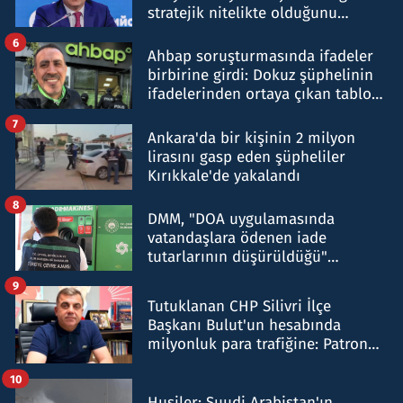
stratejik nitelikte olduğunu
belirtti
6
Ahbap soruşturmasında ifadeler
birbirine girdi: Dokuz şüphelinin
ifadelerinden ortaya çıkan tablo
şok etti
7
Ankara'da bir kişinin 2 milyon
lirasını gasp eden şüpheliler
Kırıkkale'de yakalandı
8
DMM, "DOA uygulamasında
vatandaşlara ödenen iade
tutarlarının düşürüldüğü"
iddiasını yalanladı
9
Tutuklanan CHP Silivri İlçe
Başkanı Bulut'un hesabında
milyonluk para trafiğine: Patron
talimat verdi, ben gönderdim
10
Husiler: Suudi Arabistan'ın