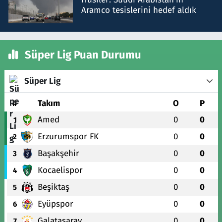
Aramco tesislerini hedef aldık
Süper Lig Puan Durumu
Süper Lig
#
Takım
O
P
Amed
0
0
1
Erzurumspor FK
0
0
2
Başakşehir
0
0
3
Kocaelispor
0
0
4
Beşiktaş
0
0
5
Eyüpspor
0
0
6
Galatasaray
0
0
7