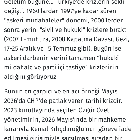
Gelelim bugüne... Türkiye'de krizlerin şekli
değişti. 1960'lardan 1997'ye kadar süren
"askeri müdahaleler" dönemi, 2000'lerden
sonra yerini "sivil ve hukuki" krizlere bıraktı
(2007 E-muhtıra, 2008 Kapatma Davası, Gezi,
17-25 Aralık ve 15 Temmuz gibi). Bugün ise
askeri darbenin yerini tamamen “hukuki
müdahale ve parti içi tasfiye” krizlerinin
aldığını görüyoruz.
Bunun en çarpıcı ve en acı örneği Mayıs
2026'da CHP'de patlak veren tarihi krizdir.
2023 kurultayında seçilen Özgür Özel
yönetiminin, 2026 Mayıs'ında bir mahkeme
kararıyla Kemal Kılıçdaroğlu'nun göreve iade
edilmesi girişimiyle sarsılması sıradan bir