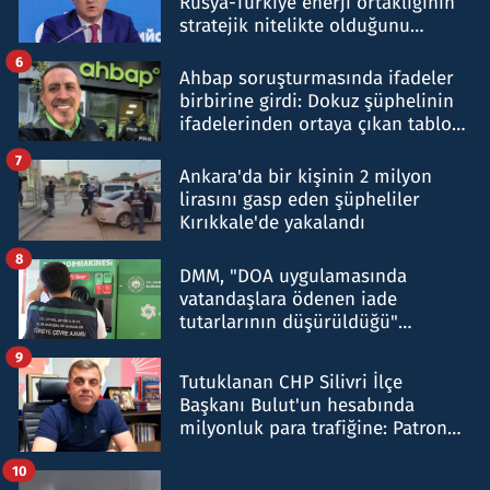
Rusya-Türkiye enerji ortaklığının
stratejik nitelikte olduğunu
belirtti
6
Ahbap soruşturmasında ifadeler
birbirine girdi: Dokuz şüphelinin
ifadelerinden ortaya çıkan tablo
şok etti
7
Ankara'da bir kişinin 2 milyon
lirasını gasp eden şüpheliler
Kırıkkale'de yakalandı
8
DMM, "DOA uygulamasında
vatandaşlara ödenen iade
tutarlarının düşürüldüğü"
iddiasını yalanladı
9
Tutuklanan CHP Silivri İlçe
Başkanı Bulut'un hesabında
milyonluk para trafiğine: Patron
talimat verdi, ben gönderdim
10