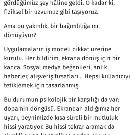
gördüğümüz şey hâline geldi. O kadar ki,
fiziksel bir uzvumuz gibi taşıyoruz.
Resmi İlanlar
Ama bu yakınlık, bir bağımlılığa mı
Rüya Tabirleri
dönüşüyor?
Sağlık
Uygulamaların iş modeli dikkat üzerine
kurulu. Her bildirim, ekrana dönüş için bir
Savunma Sanayi
kanca. Sosyal medya beğenileri, anlık
Seçim 2023
haberler, alışveriş fırsatları… Hepsi kullanıcıyı
tetiklemek için tasarlanmış.
Spor
Bu durumun psikolojik bir karşılığı da var:
Teknoloji ve Bilim
dopamin döngüsü. Ekrandan aldığımız her
uyarı, beynimizde kısa süreli bir mutluluk
Televizyon
hissi yaratıyor. Bu hissi tekrar aramak da