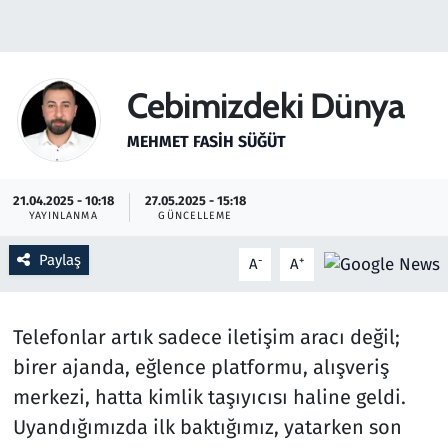
Gündem
Haber
Cebimizdeki Dünya
Kültür Sanat
MEHMET FASIH SÜĞÜT
Kurumsal Haberler
21.04.2025 - 10:18
27.05.2025 - 15:18
YAYINLANMA
GÜNCELLEME
Lezzet Durağı
Paylaş
-
+
A
A
Memur ve Kamu
Telefonlar artık sadece iletişim aracı değil;
Otomobil
birer ajanda, eğlence platformu, alışveriş
Oyun
merkezi, hatta kimlik taşıyıcısı haline geldi.
Uyandığımızda ilk baktığımız, yatarken son
Ramazan