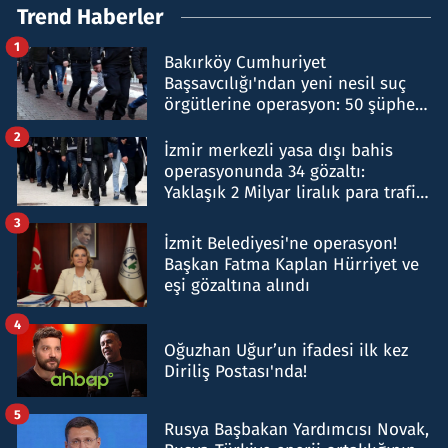
Trend Haberler
1
Bakırköy Cumhuriyet
Başsavcılığı'ndan yeni nesil suç
örgütlerine operasyon: 50 şüpheli
hakkında gözaltı kararı
2
İzmir merkezli yasa dışı bahis
operasyonunda 34 gözaltı:
Yaklaşık 2 Milyar liralık para trafiği
tespit edildi
3
İzmit Belediyesi'ne operasyon!
Başkan Fatma Kaplan Hürriyet ve
eşi gözaltına alındı
4
Oğuzhan Uğur’un ifadesi ilk kez
Diriliş Postası'nda!
5
Rusya Başbakan Yardımcısı Novak,