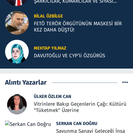
ŞARKICILAR, KUMARCILAR VE SİYASİ
İLLÜZYONLAR
BILAL ÖZBILGE
FETÖ TERÖR ÖRGÜTÜNÜN MASKESİ BİR
KEZ DAHA DÜŞTÜ!
MEHTAP YILMAZ
DAVUTOĞLU VE CYP’li ÖZGÜRÜS
Alıntı Yazarlar
ÜLKER ÖZLEM CAN
Vitrinlere Bakıp Geçenlerin Çağı: Kültürü
"Tüketmek" Üzerine
SERKAN CAN DOĞRU
Savunma Sanayi Geleceği İnşa