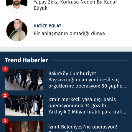
Yapay Zekâ Korkusu Neden Bu Kadar
Büyük
HATICE POLAT
Bir anlaşmanın olmadığı dünya
Trend Haberler
1
Bakırköy Cumhuriyet
Başsavcılığı'ndan yeni nesil suç
örgütlerine operasyon: 50 şüpheli
hakkında gözaltı kararı
2
İzmir merkezli yasa dışı bahis
operasyonunda 34 gözaltı:
Yaklaşık 2 Milyar liralık para trafiği
tespit edildi
3
İzmit Belediyesi'ne operasyon!