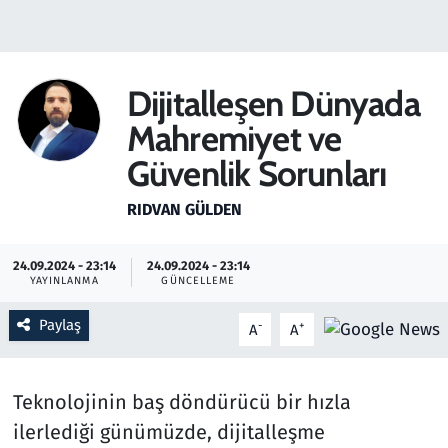
Gündem
Haber
Dijitalleşen Dünyada
Mahremiyet ve
Kültür Sanat
Güvenlik Sorunları
Kurumsal Haberler
RIDVAN GÜLDEN
Lezzet Durağı
24.09.2024 - 23:14
24.09.2024 - 23:14
YAYINLANMA
GÜNCELLEME
Memur ve Kamu
Paylaş
-
+
A
A
Otomobil
Oyun
Teknolojinin baş döndürücü bir hızla
ilerlediği günümüzde, dijitalleşme
Ramazan