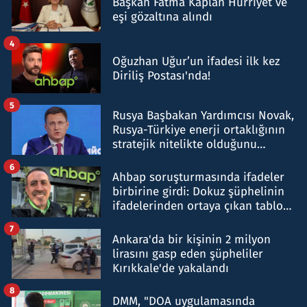
Başkan Fatma Kaplan Hürriyet ve
eşi gözaltına alındı
4
Oğuzhan Uğur’un ifadesi ilk kez
Diriliş Postası'nda!
5
Rusya Başbakan Yardımcısı Novak,
Rusya-Türkiye enerji ortaklığının
stratejik nitelikte olduğunu
belirtti
6
Ahbap soruşturmasında ifadeler
birbirine girdi: Dokuz şüphelinin
ifadelerinden ortaya çıkan tablo
şok etti
7
Ankara'da bir kişinin 2 milyon
lirasını gasp eden şüpheliler
Kırıkkale'de yakalandı
8
DMM, "DOA uygulamasında