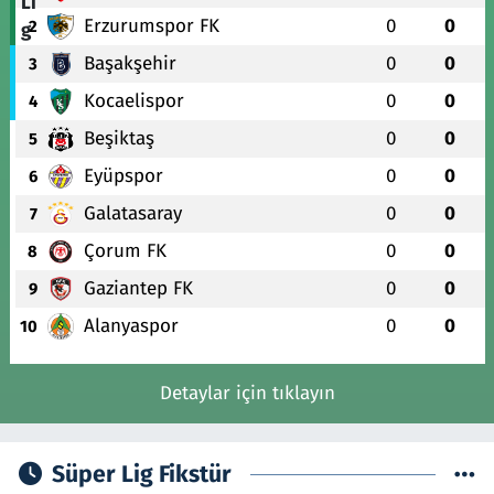
Erzurumspor FK
0
0
2
Başakşehir
0
0
3
Kocaelispor
0
0
4
Beşiktaş
0
0
5
Eyüpspor
0
0
6
Galatasaray
0
0
7
Çorum FK
0
0
8
Gaziantep FK
0
0
9
Alanyaspor
0
0
10
Detaylar için tıklayın
Süper Lig Fikstür