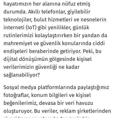
hayatımızın her alanına nüfuz etmiş
durumda. Akıllı telefonlar, giyilebilir
Resmi İlanlar
teknolojiler, bulut hizmetleri ve nesnelerin
Rüya Tabirleri
interneti (IoT) gibi yenilikler, günlük
rutinlerimizi kolaylaştırırken bir yandan da
Sağlık
mahremiyet ve güvenlik konularında ciddi
endişeleri beraberinde getiriyor. Peki, bu
Savunma Sanayi
dijital dönüşümün gölgesinde kişisel
Seçim 2023
verilerimizin güvenliği ne kadar
sağlanabiliyor?
Spor
Sosyal medya platformlarında paylaştığımız
Teknoloji ve Bilim
fotoğraflar, konum bilgileri ve kişisel
beğenilerimiz, devasa bir veri havuzu
Televizyon
oluşturuyor. Bu veriler, reklam şirketlerinden