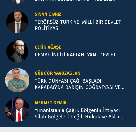
BENZİYOR?
SINAN CIVRIZ
TERÖRSÜZ TÜRKİYE: MİLLİ BİR DEVLET
POLİTİKASI
ÇETIN AĞAŞE
PEMBE İNCİLİ KAFTAN, YANİ DEVLET
GÜNGÖR YAVUZASLAN
TÜRK DÜNYASI ÇAĞI BAŞLADI:
KARABAĞ'DA BARIŞIN COĞRAFYASI VE
BAKÜ TEMASLARI
MEHMET DEMIR
Yunanistan’a Çağrı: Bölgenin İhtiyacı
Silah Gölgeleri Değil, Hukuk ve Akl-ı
Selimdir