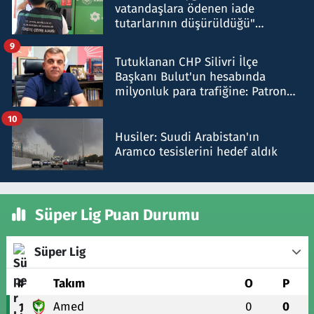
vatandaşlara ödenen iade
tutarlarının düşürüldüğü"
iddiasını yalanladı
9
Tutuklanan CHP Silivri İlçe
Başkanı Bulut'un hesabında
milyonluk para trafiğine: Patron
talimat verdi, ben gönderdim
10
Husiler: Suudi Arabistan'ın
Aramco tesislerini hedef aldık
Süper Lig Puan Durumu
Süper Lig
#
Takım
O
P
Amed
0
0
1