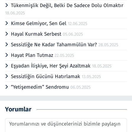
Tükenmişlik Değil, Belki De Sadece Dolu Olmaktır
18.06.2025
Kimse Gelmiyor, Sen Gel
12.06.2025
Hayal Kurmak Serbest
05.06.2025
Sessizliğe Ne Kadar Tahammülün Var?
28.05.2025
Hayat Plan Tutmaz
22.05.2025
Eşyadan İlişkiye, Her Şeyi Azaltmak
18.05.2025
Sessizliğin Gücünü Hatırlamak
13.05.2025
“Yetişemedim” Sendromu
06.05.2025
Yorumlar