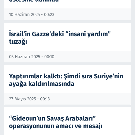
Resmi İlanlar
10 Haziran 2025 - 00:23
Rüya Tabirleri
İsrail’in Gazze’deki “insani yardım”
tuzağı
Sağlık
03 Haziran 2025 - 00:10
Savunma Sanayi
Yaptırımlar kalktı: Şimdi sıra Suriye’nin
Seçim 2023
ayağa kaldırılmasında
Spor
27 Mayıs 2025 - 00:13
Teknoloji ve Bilim
“Gideoun’un Savaş Arabaları”
Televizyon
operasyonunun amacı ve mesajı