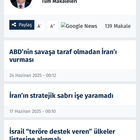
Tüm Makaleleri
Gündem
Paylaş
-
+
139 Makale
A
A
Haber
Kültür Sanat
ABD’nin savaşa taraf olmadan İran’ı
vurması
Kurumsal Haberler
Lezzet Durağı
24 Haziran 2025 - 00:12
Memur ve Kamu
İran’ın stratejik sabrı işe yaramadı
Otomobil
17 Haziran 2025 - 00:10
Oyun
İsrail “teröre destek veren” ülkeler
listesine alınmalı
Ramazan