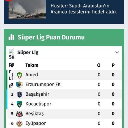
Husiler: Suudi Arabistan'ın
Aramco tesislerini hedef aldık
Süper Lig Puan Durumu
Süper Lig
#
Takım
O
P
Amed
0
0
1
Erzurumspor FK
0
0
2
Başakşehir
0
0
3
Kocaelispor
0
0
4
Beşiktaş
0
0
5
Eyüpspor
0
0
6