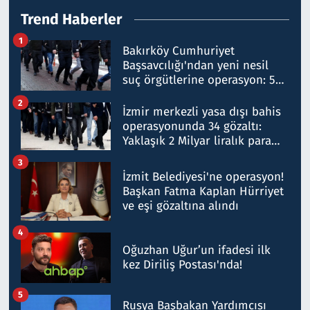
Trend Haberler
1
Bakırköy Cumhuriyet
Başsavcılığı'ndan yeni nesil
suç örgütlerine operasyon: 50
şüpheli hakkında gözaltı kararı
2
İzmir merkezli yasa dışı bahis
operasyonunda 34 gözaltı:
Yaklaşık 2 Milyar liralık para
trafiği tespit edildi
3
İzmit Belediyesi'ne operasyon!
Başkan Fatma Kaplan Hürriyet
ve eşi gözaltına alındı
4
Oğuzhan Uğur’un ifadesi ilk
kez Diriliş Postası'nda!
5
Rusya Başbakan Yardımcısı