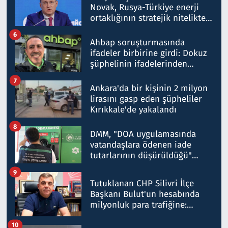
Novak, Rusya-Türkiye enerji
ortaklığının stratejik nitelikte
olduğunu belirtti
6
Ahbap soruşturmasında
ifadeler birbirine girdi: Dokuz
şüphelinin ifadelerinden
ortaya çıkan tablo şok etti
7
Ankara'da bir kişinin 2 milyon
lirasını gasp eden şüpheliler
Kırıkkale'de yakalandı
8
DMM, "DOA uygulamasında
vatandaşlara ödenen iade
tutarlarının düşürüldüğü"
iddiasını yalanladı
9
Tutuklanan CHP Silivri İlçe
Başkanı Bulut'un hesabında
milyonluk para trafiğine:
Patron talimat verdi, ben
10
gönderdim