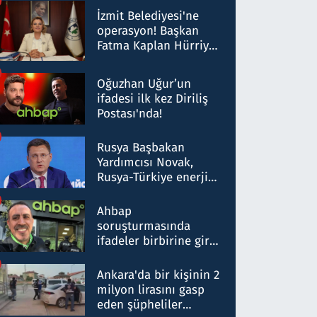
Milyar liralık para
İzmit Belediyesi'ne
trafiği tespit edildi
operasyon! Başkan
Fatma Kaplan Hürriyet
ve eşi gözaltına alındı
Oğuzhan Uğur’un
ifadesi ilk kez Diriliş
Postası'nda!
Rusya Başbakan
Yardımcısı Novak,
Rusya-Türkiye enerji
ortaklığının stratejik
nitelikte olduğunu
Ahbap
belirtti
soruşturmasında
ifadeler birbirine girdi:
Dokuz şüphelinin
ifadelerinden ortaya
Ankara'da bir kişinin 2
çıkan tablo şok etti
milyon lirasını gasp
eden şüpheliler