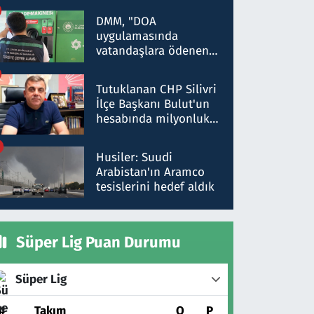
Kırıkkale'de yakalandı
DMM, "DOA
uygulamasında
vatandaşlara ödenen
iade tutarlarının
düşürüldüğü" iddiasını
Tutuklanan CHP Silivri
yalanladı
İlçe Başkanı Bulut'un
hesabında milyonluk
para trafiğine: Patron
talimat verdi, ben
Husiler: Suudi
gönderdim
Arabistan'ın Aramco
tesislerini hedef aldık
Süper Lig Puan Durumu
Süper Lig
#
Takım
O
P