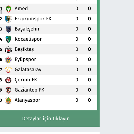
Amed
0
0
1
Erzurumspor FK
0
0
2
Başakşehir
0
0
3
Kocaelispor
0
0
4
Beşiktaş
0
0
5
Eyüpspor
0
0
6
Galatasaray
0
0
7
Çorum FK
0
0
8
Gaziantep FK
0
0
9
Alanyaspor
0
0
0
Detaylar için tıklayın