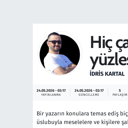
Resmi İlanlar
Rüya Tabirleri
Hiç ça
Sağlık
yüzle
Savunma Sanayi
Seçim 2023
İDRIS KARTAL
Spor
24.05.2026 - 03:17
24.05.2026 - 03:17
5
YAYINLANMA
GÜNCELLEME
PAYLAŞIM
Teknoloji ve Bilim
Bir yazarın konulara temas ediş bi
Televizyon
üslubuyla meselelere ve kişilere 