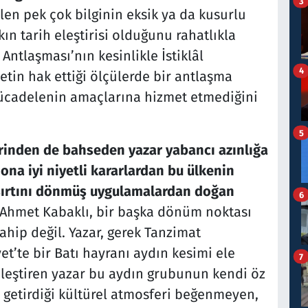
3
n pek çok bilginin eksik ya da kusurlu
ın tarih eleştirisi olduğunu rahatlıkla
 Antlaşması’nın kesinlikle İstiklâl
4
etin hak ettiği ölçülerde bir antlaşma
mücadelenin amaçlarına hizmet etmediğini
5
erinden de bahseden yazar yabancı azınlığa
 ona iyi niyetli kararlardan bu ülkenin
 sırtını dönmüş uygulamalardan doğan
6
Ahmet Kabaklı, bir başka dönüm noktası
sahip değil. Yazar, gerek Tanzimat
et’te bir Batı hayranı aydın kesimi ele
7
 eleştiren yazar bu aydın grubunun kendi öz
 getirdiği kültürel atmosferi beğenmeyen,