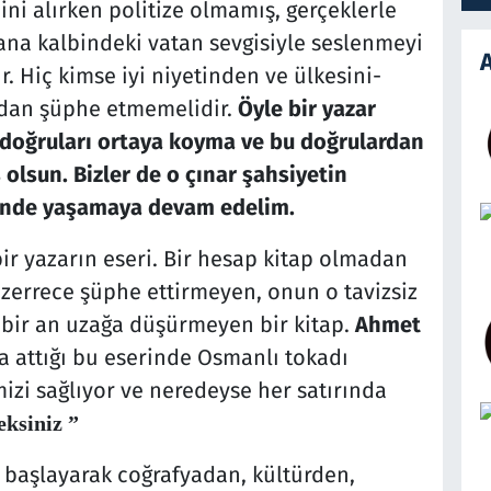
ini alırken politize olmamış, gerçeklerle
na kalbindeki vatan sevgisiyle seslenmeyi
A
r. Hiç kimse iyi niyetinden ve ülkesini-
ndan şüphe etmemelidir.
Öyle bir yazar
ı doğruları ortaya koyma ve bu doğrulardan
lsun. Bizler de o çınar şahsiyetin
sinde yaşamaya devam edelim.
ir yazarın eseri. Bir hesap kitap olmadan
n zerrece şüphe ettirmeyen, onun o tavizsiz
içbir an uzağa düşürmeyen bir kitap.
Ahmet
 attığı bu eserinde Osmanlı tokadı
izi sağlıyor ve neredeyse her satırında
eksiniz ”
a başlayarak coğrafyadan, kültürden,