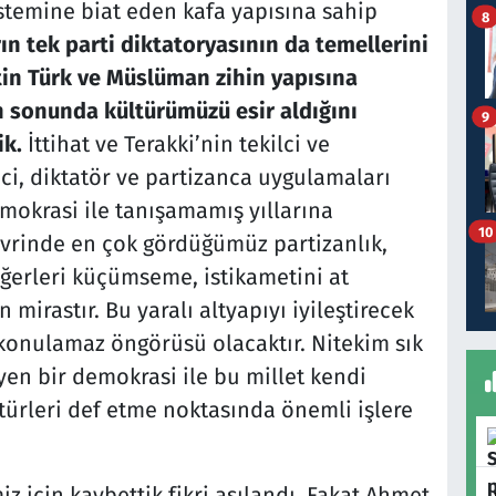
stemine biat eden kafa yapısına sahip
8
rın tek parti diktatoryasının da temellerini
etin Türk ve Müslüman zihin yapısına
n sonunda kültürümüzü esir aldığını
9
ik.
İttihat ve Terakki’nin tekilci ve
i, diktatör ve partizanca uygulamaları
krasi ile tanışamamış yıllarına
10
evrinde en çok gördüğümüz partizanlık,
eğerleri küçümseme, istikametini at
mirastır. Bu yaralı altyapıyı iyileştirecek
ı konulamaz öngörüsü olacaktır. Nitekim sık
eyen bir demokrasi ile bu millet kendi
türleri def etme noktasında önemli işlere
z için kaybettik fikri aşılandı. Fakat Ahmet