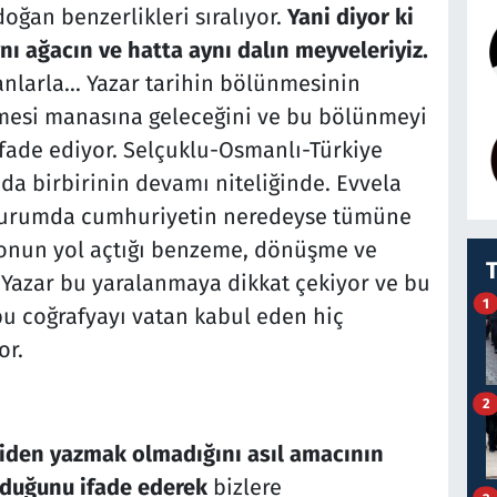
oğan benzerlikleri sıralıyor.
Yani diyor ki
ynı ağacın ve hatta aynı dalın meyveleriyiz.
nlarla... Yazar tarihin bölünmesinin
mesi manasına geleceğini ve bu bölünmeyi
 ifade ediyor. Selçuklu-Osmanlı-Türkiye
 da birbirinin devamı niteliğinde. Evvela
 durumda cumhuriyetin neredeyse tümüne
e onun yol açtığı benzeme, dönüşme ve
. Yazar bu yaralanmaya dikkat çekiyor ve bu
1
u coğrafyayı vatan kabul eden hiç
or.
2
iden yazmak olmadığını asıl amacının
olduğunu ifade ederek
bizlere