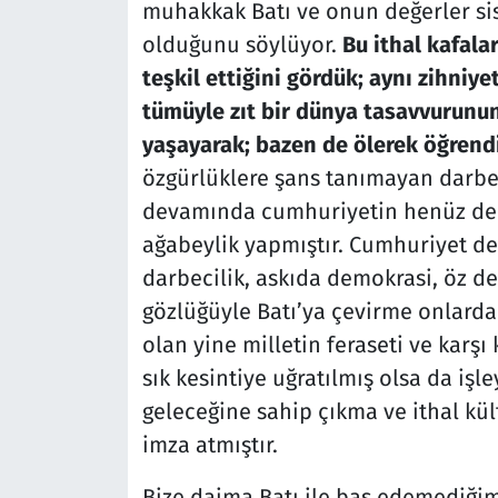
muhakkak Batı ve onun değerler si
olduğunu söylüyor.
Bu ithal kafala
teşkil ettiğini gördük; aynı zihniy
tümüyle zıt bir dünya tasavvurunu
yaşayarak; bazen de ölerek öğrend
özgürlüklere şans tanımayan darbec
devamında cumhuriyetin henüz demo
ağabeylik yapmıştır. Cumhuriyet d
darbecilik, askıda demokrasi, öz d
gözlüğüyle Batı’ya çevirme onlardan 
olan yine milletin feraseti ve karş
sık kesintiye uğratılmış olsa da işl
geleceğine sahip çıkma ve ithal kül
imza atmıştır.
Bize daima Batı ile baş edemediğimi