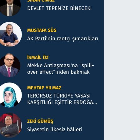
SINAN CIVRIZ
DEVLET TEPENİZE BİNECEK!
MUSTAFA SÜS
AK Parti’nin rantçı şımarıkları
İSMAIL ÖZ
Mekke Antlaşması'na “spill-
over effect”inden bakmak
MEHTAP YILMAZ
TERÖRSÜZ TÜRKİYE YASASI
KARŞITLIĞI EŞİTTİR ERDOĞAN
DÜŞMANLIĞI!
ZEKI GÜMÜŞ
Siyasetin ilkesiz hâlleri