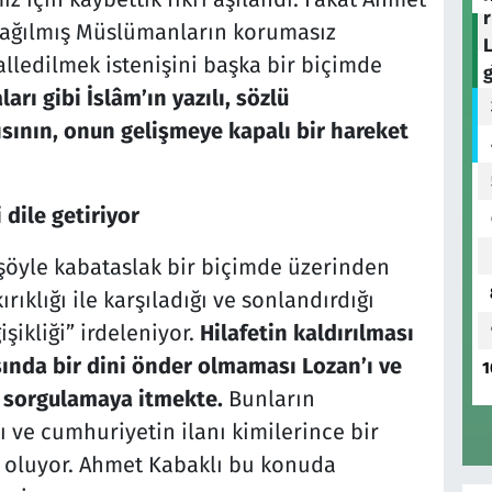
dağılmış Müslümanların korumasız
lledilmek istenişini başka bir biçimde
rı gibi İslâm’ın yazılı, sözlü
sının, onun gelişmeye kapalı bir hareket
 dile getiriyor
şöyle kabataslak bir biçimde üzerinden
ırıklığı ile karşıladığı ve sonlandırdığı
şikliği” irdeleniyor.
Hilafetin kaldırılması
ında bir dini önder olmaması Lozan’ı ve
1
 sorgulamaya itmekte.
Bunların
 ve cumhuriyetin ilanı kimilerince bir
ş oluyor. Ahmet Kabaklı bu konuda