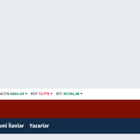
ALTIN
6664.02
BİST
13.779
BTC
65.184,38
mi İlanlar
Yazarlar