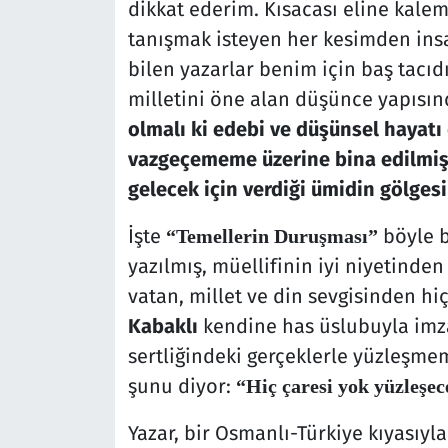
dikkat ederim. Kısacası eline kalem
tanışmak isteyen her kesimden insa
bilen yazarlar benim için baş tacıdı
milletini öne alan düşünce yapısı
olmalı ki edebi ve düşünsel hayat
vazgeçememe üzerine bina edilmiş o
gelecek için verdiği ümidin gölge
İşte
böyle b
“Temellerin Duruşması”
yazılmış, müellifinin iyi niyetinde
vatan, millet ve din sevgisinden h
Kabaklı
kendine has üslubuyla imza
sertliğindeki gerçeklerle yüzleşmem
şunu diyor:
“Hiç çaresi yok yüzleşec
Yazar, bir Osmanlı-Türkiye kıyasıyl