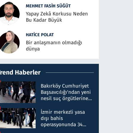
MEHMET FASIH SÜĞÜT
Yapay Zekâ Korkusu Neden
Bu Kadar Büyük
HATICE POLAT
Bir anlaşmanın olmadığı
dünya
Trend Haberler
Bakırköy Cumhuriyet
Başsavcılığı'ndan yeni
nesil suç örgütlerine
operasyon: 50 şüpheli
hakkında gözaltı kararı
İzmir merkezli yasa
dışı bahis
operasyonunda 34
gözaltı: Yaklaşık 2