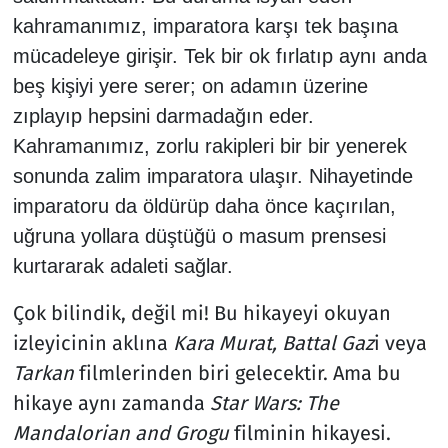
kahramanımız, imparatora karşı tek başına
Resmi İlanlar
mücadeleye girişir. Tek bir ok fırlatıp aynı anda
beş kişiyi yere serer; on adamın üzerine
Rüya Tabirleri
zıplayıp hepsini darmadağın eder.
Kahramanımız, zorlu rakipleri bir bir yenerek
Sağlık
sonunda zalim imparatora ulaşır. Nihayetinde
Savunma Sanayi
imparatoru da öldürüp daha önce kaçırılan,
uğruna yollara düştüğü o masum prensesi
Seçim 2023
kurtararak adaleti sağlar.
Spor
Çok bilindik, değil mi! Bu hikayeyi okuyan
izleyicinin aklına
Kara Murat, Battal Gaz
i veya
Teknoloji ve Bilim
Tarkan
filmlerinden biri gelecektir. Ama bu
hikaye aynı zamanda
Star Wars: The
Televizyon
Mandalorian and Grogu
filminin hikayesi.