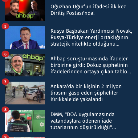
Oğuzhan Uğur’un ifadesi ilk kez
Diriliş Postası'nda!
5
Rusya Başbakan Yardımcısı Novak,
Rusya-Türkiye enerji ortaklığının
stratejik nitelikte olduğunu
belirtti
6
Ahbap soruşturmasında ifadeler
birbirine girdi: Dokuz şüphelinin
ifadelerinden ortaya çıkan tablo
şok etti
7
Ankara'da bir kişinin 2 milyon
lirasını gasp eden şüpheliler
Kırıkkale'de yakalandı
8
DMM, "DOA uygulamasında
vatandaşlara ödenen iade
tutarlarının düşürüldüğü"
iddiasını yalanladı
9