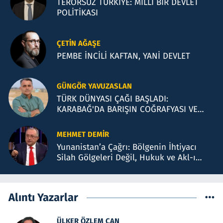
TERÖRSÜZ TÜRKİYE: MİLLİ BİR DEVLET
POLİTİKASI
ÇETIN AĞAŞE
PEMBE İNCİLİ KAFTAN, YANİ DEVLET
GÜNGÖR YAVUZASLAN
TÜRK DÜNYASI ÇAĞI BAŞLADI:
KARABAĞ'DA BARIŞIN COĞRAFYASI VE
BAKÜ TEMASLARI
MEHMET DEMIR
Yunanistan’a Çağrı: Bölgenin İhtiyacı
Silah Gölgeleri Değil, Hukuk ve Akl-ı
Selimdir
Alıntı Yazarlar
ÜLKER ÖZLEM CAN