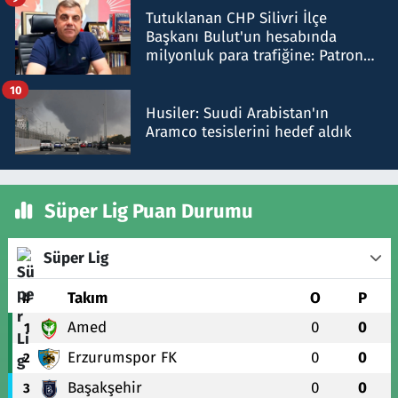
Tutuklanan CHP Silivri İlçe
Başkanı Bulut'un hesabında
milyonluk para trafiğine: Patron
talimat verdi, ben gönderdim
10
Husiler: Suudi Arabistan'ın
Aramco tesislerini hedef aldık
Süper Lig Puan Durumu
Süper Lig
#
Takım
O
P
Amed
0
0
1
Erzurumspor FK
0
0
2
Başakşehir
0
0
3