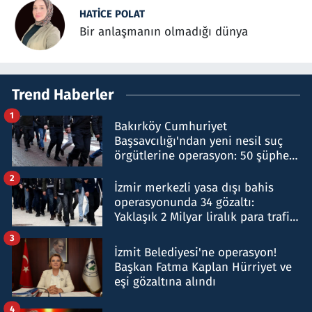
HATICE POLAT
Bir anlaşmanın olmadığı dünya
Trend Haberler
1
Bakırköy Cumhuriyet
Başsavcılığı'ndan yeni nesil suç
örgütlerine operasyon: 50 şüpheli
hakkında gözaltı kararı
2
İzmir merkezli yasa dışı bahis
operasyonunda 34 gözaltı:
Yaklaşık 2 Milyar liralık para trafiği
tespit edildi
3
İzmit Belediyesi'ne operasyon!
Başkan Fatma Kaplan Hürriyet ve
eşi gözaltına alındı
4