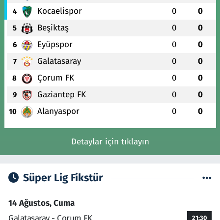
Kocaelispor
0
0
4
Beşiktaş
0
0
5
Eyüpspor
0
0
6
Galatasaray
0
0
7
Çorum FK
0
0
8
Gaziantep FK
0
0
9
Alanyaspor
0
0
10
Detaylar için tıklayın
Süper Lig Fikstür
14 Ağustos, Cuma
Galatasaray - Çorum FK
21:30