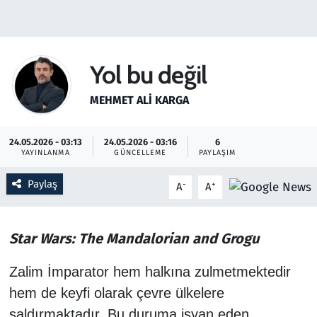
Gündem
Haber
Yol bu değil
Kültür Sanat
MEHMET ALI KARGA
Kurumsal Haberler
24.05.2026 - 03:13
24.05.2026 - 03:16
6
YAYINLANMA
GÜNCELLEME
PAYLAŞIM
Lezzet Durağı
Paylaş
-
+
A
A
Memur ve Kamu
Star Wars: The Mandalorian and Grogu
Otomobil
​Zalim İmparator hem halkına zulmetmektedir
Oyun
hem de keyfi olarak çevre ülkelere
Ramazan
saldırmaktadır. Bu duruma isyan eden