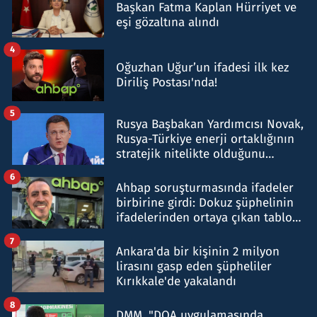
Başkan Fatma Kaplan Hürriyet ve
eşi gözaltına alındı
4
Oğuzhan Uğur’un ifadesi ilk kez
Diriliş Postası'nda!
5
Rusya Başbakan Yardımcısı Novak,
Rusya-Türkiye enerji ortaklığının
stratejik nitelikte olduğunu
belirtti
6
Ahbap soruşturmasında ifadeler
birbirine girdi: Dokuz şüphelinin
ifadelerinden ortaya çıkan tablo
şok etti
7
Ankara'da bir kişinin 2 milyon
lirasını gasp eden şüpheliler
Kırıkkale'de yakalandı
8
DMM, "DOA uygulamasında