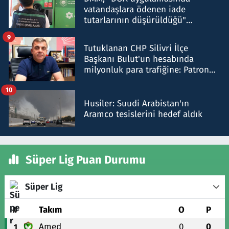
vatandaşlara ödenen iade
tutarlarının düşürüldüğü"
iddiasını yalanladı
9
Tutuklanan CHP Silivri İlçe
Başkanı Bulut'un hesabında
milyonluk para trafiğine: Patron
talimat verdi, ben gönderdim
10
Husiler: Suudi Arabistan'ın
Aramco tesislerini hedef aldık
Süper Lig Puan Durumu
Süper Lig
#
Takım
O
P
Amed
0
0
1