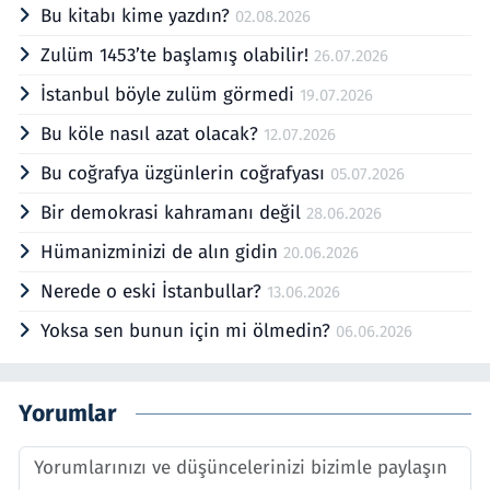
Bu kitabı kime yazdın?
02.08.2026
Zulüm 1453’te başlamış olabilir!
26.07.2026
İstanbul böyle zulüm görmedi
19.07.2026
Bu köle nasıl azat olacak?
12.07.2026
Bu coğrafya üzgünlerin coğrafyası
05.07.2026
Bir demokrasi kahramanı değil
28.06.2026
Hümanizminizi de alın gidin
20.06.2026
Nerede o eski İstanbullar?
13.06.2026
Yoksa sen bunun için mi ölmedin?
06.06.2026
Yorumlar