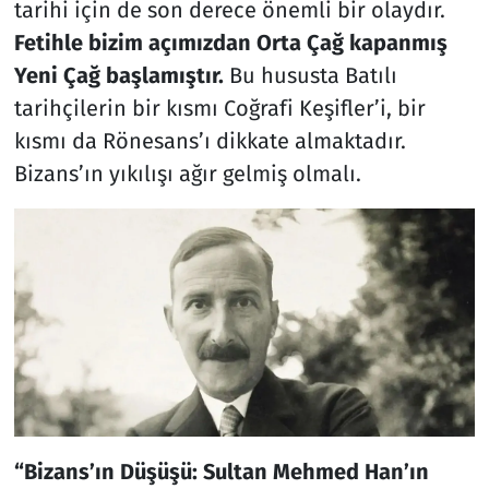
tarihi için de son derece önemli bir olaydır.
Fetihle bizim açımızdan Orta Çağ kapanmış
Resmi İlanlar
Yeni Çağ başlamıştır.
Bu hususta Batılı
Rüya Tabirleri
tarihçilerin bir kısmı Coğrafi Keşifler’i, bir
kısmı da Rönesans’ı dikkate almaktadır.
Sağlık
Bizans’ın yıkılışı ağır gelmiş olmalı.
Savunma Sanayi
Seçim 2023
Spor
Teknoloji ve Bilim
Televizyon
“Bizans’ın Düşüşü: Sultan Mehmed Han’ın