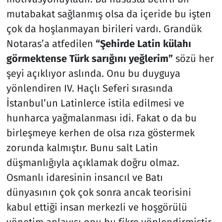
mutabakat sağlanmış olsa da içeride bu işten
çok da hoşlanmayan birileri vardı. Grandük
Notaras’a atfedilen
“Şehirde Latin külahı
görmektense Türk sarığını yeğlerim”
sözü her
şeyi açıklıyor aslında. Onu bu duyguya
yönlendiren IV. Haçlı Seferi sırasında
İstanbul’un Latinlerce istila edilmesi ve
hunharca yağmalanması idi. Fakat o da bu
birleşmeye kerhen de olsa rıza göstermek
zorunda kalmıştır. Bunu salt Latin
düşmanlığıyla açıklamak doğru olmaz.
Osmanlı idaresinin insancıl ve Batı
dünyasının çok çok sonra ancak teorisini
kabul ettiği insan merkezli ve hoşgörülü
yönetim anlayışı onu bu fikre yönlendirmiştir.