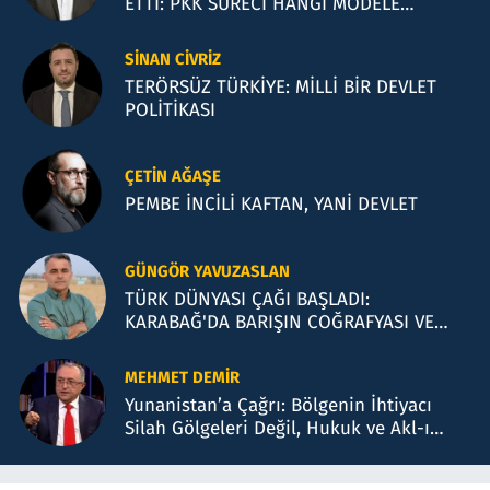
ETTİ: PKK SÜRECİ HANGİ MODELE
BENZİYOR?
SINAN CIVRIZ
TERÖRSÜZ TÜRKİYE: MİLLİ BİR DEVLET
POLİTİKASI
ÇETIN AĞAŞE
PEMBE İNCİLİ KAFTAN, YANİ DEVLET
GÜNGÖR YAVUZASLAN
TÜRK DÜNYASI ÇAĞI BAŞLADI:
KARABAĞ'DA BARIŞIN COĞRAFYASI VE
BAKÜ TEMASLARI
MEHMET DEMIR
Yunanistan’a Çağrı: Bölgenin İhtiyacı
Silah Gölgeleri Değil, Hukuk ve Akl-ı
Selimdir