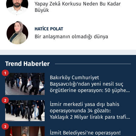
Yapay Zekâ Korkusu Neden Bu Kadar
Büyük
HATICE POLAT
Bir anlaşmanın olmadığı dünya
Trend Haberler
1
Bakırköy Cumhuriyet
Başsavcılığı'ndan yeni nesil suç
örgütlerine operasyon: 50 şüpheli
hakkında gözaltı kararı
2
İzmir merkezli yasa dışı bahis
operasyonunda 34 gözaltı:
Yaklaşık 2 Milyar liralık para trafiği
tespit edildi
3
İzmit Belediyesi'ne operasyon!