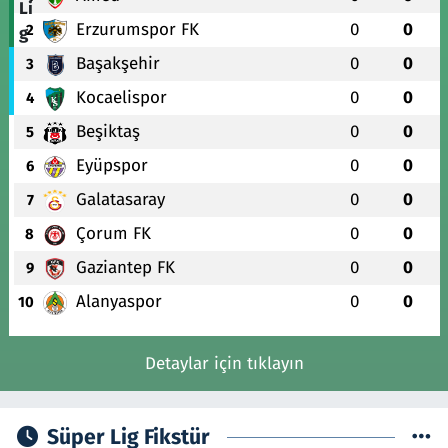
Erzurumspor FK
0
0
2
Başakşehir
0
0
3
Kocaelispor
0
0
4
Beşiktaş
0
0
5
Eyüpspor
0
0
6
Galatasaray
0
0
7
Çorum FK
0
0
8
Gaziantep FK
0
0
9
Alanyaspor
0
0
10
Detaylar için tıklayın
Süper Lig Fikstür