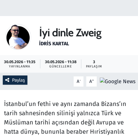
Gündem
Haber
İyi dinle Zweig
Kültür Sanat
İDRIS KARTAL
Kurumsal Haberler
30.05.2026 - 11:35
30.05.2026 - 11:38
3
YAYINLANMA
GÜNCELLEME
PAYLAŞIM
Lezzet Durağı
Paylaş
-
+
A
A
Memur ve Kamu
İstanbul’un fethi ve aynı zamanda Bizans’ın
Otomobil
tarih sahnesinden silinişi yalnızca Türk ve
Oyun
Müslüman tarihi açısından değil Avrupa ve
hatta dünya, bununla beraber Hıristiyanlık
Ramazan