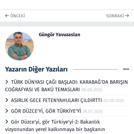
ÖNCEKI
SONRAKI
Güngör Yavuzaslan
Yazarın Diğer Yazıları
TÜRK DÜNYASI ÇAĞI BAŞLADI: KARABAĞ'DA BARIŞIN
COĞRAFYASI VE BAKÜ TEMASLARI
08.08.2026
ASIRLIK GECE FETENYAHULARI ÇILDIRTTI
02.08.2026
GÖR DÜZCE'Yİ, GÖR TÜRKİYE'Yİ
28.07.2026
Gör Düzce'yi, gör Türkiye'yi-2: Bakanlık
vizyonundan yerel kalkınmaya bir başkanın