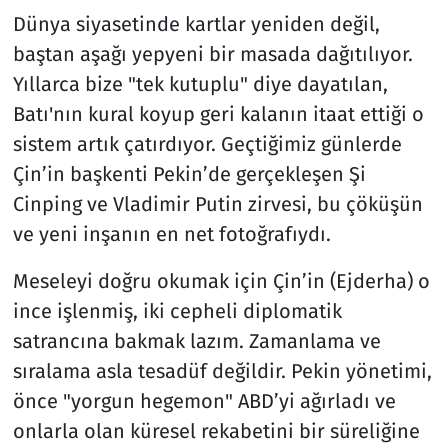
Dünya siyasetinde kartlar yeniden değil,
Resmi İlanlar
baştan aşağı yepyeni bir masada dağıtılıyor.
Yıllarca bize "tek kutuplu" diye dayatılan,
Rüya Tabirleri
Batı'nın kural koyup geri kalanın itaat ettiği o
sistem artık çatırdıyor. Geçtiğimiz günlerde
Sağlık
Çin’in başkenti Pekin’de gerçekleşen Şi
Savunma Sanayi
Cinping ve Vladimir Putin zirvesi, bu çöküşün
ve yeni inşanın en net fotoğrafıydı.
Seçim 2023
Meseleyi doğru okumak için Çin’in (Ejderha) o
Spor
ince işlenmiş, iki cepheli diplomatik
satrancına bakmak lazım. Zamanlama ve
Teknoloji ve Bilim
sıralama asla tesadüf değildir. Pekin yönetimi,
önce "yorgun hegemon" ABD’yi ağırladı ve
Televizyon
onlarla olan küresel rekabetini bir süreliğine