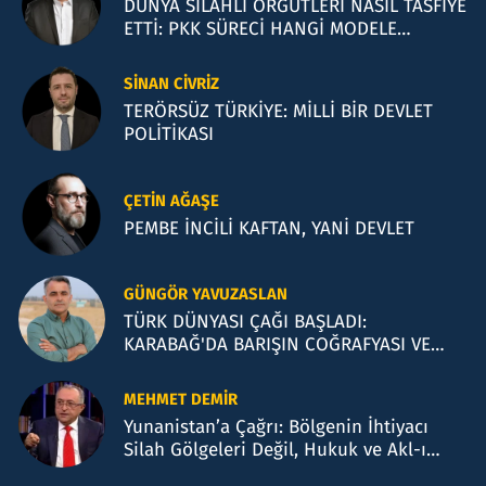
DÜNYA SİLAHLI ÖRGÜTLERİ NASIL TASFİYE
ETTİ: PKK SÜRECİ HANGİ MODELE
BENZİYOR?
SINAN CIVRIZ
TERÖRSÜZ TÜRKİYE: MİLLİ BİR DEVLET
POLİTİKASI
ÇETIN AĞAŞE
PEMBE İNCİLİ KAFTAN, YANİ DEVLET
GÜNGÖR YAVUZASLAN
TÜRK DÜNYASI ÇAĞI BAŞLADI:
KARABAĞ'DA BARIŞIN COĞRAFYASI VE
BAKÜ TEMASLARI
MEHMET DEMIR
Yunanistan’a Çağrı: Bölgenin İhtiyacı
Silah Gölgeleri Değil, Hukuk ve Akl-ı
Selimdir