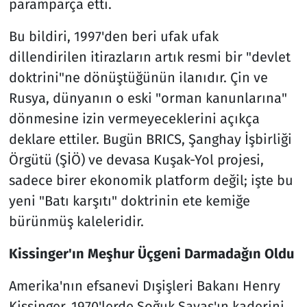
paramparça etti.
Bu bildiri, 1997'den beri ufak ufak
dillendirilen itirazların artık resmi bir "devlet
doktrini"ne dönüştüğünün ilanıdır. Çin ve
Rusya, dünyanın o eski "orman kanunlarına"
dönmesine izin vermeyeceklerini açıkça
deklare ettiler. Bugün BRICS, Şanghay İşbirliği
Örgütü (ŞİÖ) ve devasa Kuşak-Yol projesi,
sadece birer ekonomik platform değil; işte bu
yeni "Batı karşıtı" doktrinin ete kemiğe
bürünmüş kaleleridir.
Kissinger'ın Meşhur Üçgeni Darmadağın Oldu
Amerika'nın efsanevi Dışişleri Bakanı Henry
Kissinger, 1970'lerde Soğuk Savaş'ın kaderini