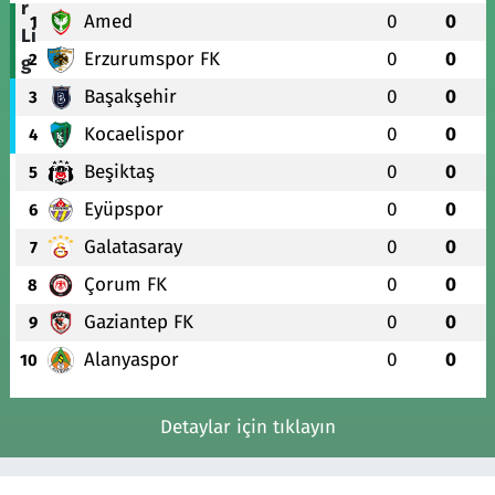
Amed
0
0
1
Erzurumspor FK
0
0
2
Başakşehir
0
0
3
Kocaelispor
0
0
4
Beşiktaş
0
0
5
Eyüpspor
0
0
6
Galatasaray
0
0
7
Çorum FK
0
0
8
Gaziantep FK
0
0
9
Alanyaspor
0
0
10
Detaylar için tıklayın