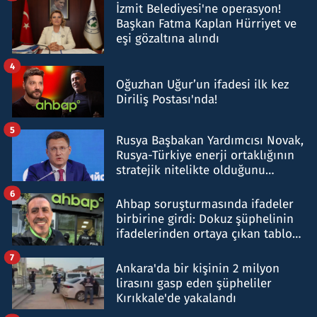
İzmit Belediyesi'ne operasyon!
Başkan Fatma Kaplan Hürriyet ve
eşi gözaltına alındı
4
Oğuzhan Uğur’un ifadesi ilk kez
Diriliş Postası'nda!
5
Rusya Başbakan Yardımcısı Novak,
Rusya-Türkiye enerji ortaklığının
stratejik nitelikte olduğunu
belirtti
6
Ahbap soruşturmasında ifadeler
birbirine girdi: Dokuz şüphelinin
ifadelerinden ortaya çıkan tablo
şok etti
7
Ankara'da bir kişinin 2 milyon
lirasını gasp eden şüpheliler
Kırıkkale'de yakalandı