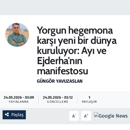
Gündem
Haber
Yorgun hegemona
karşı yeni bir dünya
Kültür Sanat
kuruluyor: Ayı ve
Kurumsal Haberler
Ejderha'nın
manifestosu
Lezzet Durağı
GÜNGÖR YAVUZASLAN
Memur ve Kamu
24.05.2026 - 03:09
24.05.2026 - 03:12
1
Otomobil
YAYINLANMA
GÜNCELLEME
PAYLAŞIM
Oyun
Paylaş
-
+
A
A
Ramazan