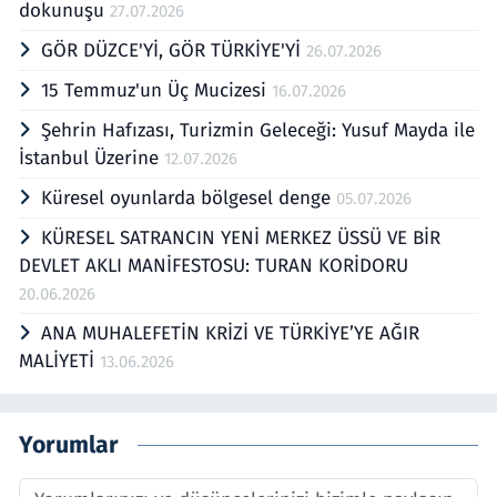
dokunuşu
27.07.2026
GÖR DÜZCE'Yİ, GÖR TÜRKİYE'Yİ
26.07.2026
15 Temmuz'un Üç Mucizesi
16.07.2026
Şehrin Hafızası, Turizmin Geleceği: Yusuf Mayda ile
İstanbul Üzerine
12.07.2026
Küresel oyunlarda bölgesel denge
05.07.2026
KÜRESEL SATRANCIN YENİ MERKEZ ÜSSÜ VE BİR
DEVLET AKLI MANİFESTOSU: TURAN KORİDORU
20.06.2026
ANA MUHALEFETİN KRİZİ VE TÜRKİYE’YE AĞIR
MALİYETİ
13.06.2026
Yorumlar