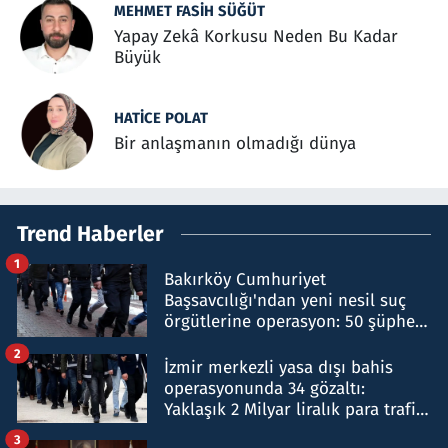
MEHMET FASIH SÜĞÜT
Yapay Zekâ Korkusu Neden Bu Kadar
Büyük
HATICE POLAT
Bir anlaşmanın olmadığı dünya
Trend Haberler
1
Bakırköy Cumhuriyet
Başsavcılığı'ndan yeni nesil suç
örgütlerine operasyon: 50 şüpheli
hakkında gözaltı kararı
2
İzmir merkezli yasa dışı bahis
operasyonunda 34 gözaltı:
Yaklaşık 2 Milyar liralık para trafiği
tespit edildi
3