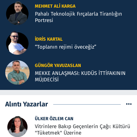
MEHMET ALI KARGA
Pahalı Teknolojik Fırçalarla Tiranlığın
Portresi
İDRIS KARTAL
“Toplanın rejimi öveceğiz”
GÜNGÖR YAVUZASLAN
MEKKE ANLAŞMASI: KUDÜS İTTİFAKININ
MÜJDECİSİ
Alıntı Yazarlar
ÜLKER ÖZLEM CAN
Vitrinlere Bakıp Geçenlerin Çağı: Kültürü
"Tüketmek" Üzerine