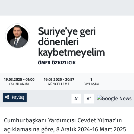
Gündem
Haber
Suriye’ye geri
dönenleri
Kültür Sanat
kaybetmeyelim
Kurumsal Haberler
ÖMER ÖZKIZILCIK
Lezzet Durağı
19.03.2025 - 01:00
19.03.2025 - 20:57
1
YAYINLANMA
GÜNCELLEME
PAYLAŞIM
Memur ve Kamu
Paylaş
-
+
A
A
Otomobil
Oyun
Cumhurbaşkanı Yardımcısı Cevdet Yılmaz’ın
açıklamasına göre, 8 Aralık 2024-16 Mart 2025
Ramazan