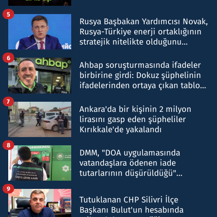
5
Rusya Başbakan Yardımcısı Novak,
Rusya-Türkiye enerji ortaklığının
stratejik nitelikte olduğunu
belirtti
6
Ahbap soruşturmasında ifadeler
birbirine girdi: Dokuz şüphelinin
ifadelerinden ortaya çıkan tablo
şok etti
7
Ankara'da bir kişinin 2 milyon
lirasını gasp eden şüpheliler
Kırıkkale'de yakalandı
8
DMM, "DOA uygulamasında
vatandaşlara ödenen iade
tutarlarının düşürüldüğü"
iddiasını yalanladı
9
Tutuklanan CHP Silivri İlçe
Başkanı Bulut'un hesabında