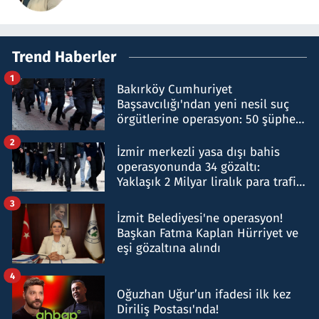
Trend Haberler
1
Bakırköy Cumhuriyet
Başsavcılığı'ndan yeni nesil suç
örgütlerine operasyon: 50 şüpheli
hakkında gözaltı kararı
2
İzmir merkezli yasa dışı bahis
operasyonunda 34 gözaltı:
Yaklaşık 2 Milyar liralık para trafiği
tespit edildi
3
İzmit Belediyesi'ne operasyon!
Başkan Fatma Kaplan Hürriyet ve
eşi gözaltına alındı
4
Oğuzhan Uğur’un ifadesi ilk kez
Diriliş Postası'nda!