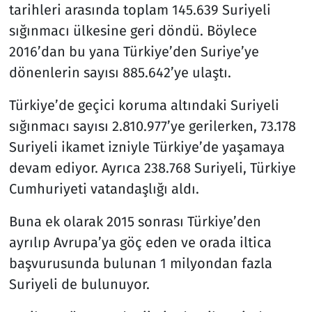
tarihleri arasında toplam 145.639 Suriyeli
sığınmacı ülkesine geri döndü. Böylece
Resmi İlanlar
2016’dan bu yana Türkiye’den Suriye’ye
Rüya Tabirleri
dönenlerin sayısı 885.642’ye ulaştı.
Sağlık
Türkiye’de geçici koruma altındaki Suriyeli
sığınmacı sayısı 2.810.977’ye gerilerken, 73.178
Savunma Sanayi
Suriyeli ikamet izniyle Türkiye’de yaşamaya
devam ediyor. Ayrıca 238.768 Suriyeli, Türkiye
Seçim 2023
Cumhuriyeti vatandaşlığı aldı.
Spor
Buna ek olarak 2015 sonrası Türkiye’den
ayrılıp Avrupa’ya göç eden ve orada iltica
Teknoloji ve Bilim
başvurusunda bulunan 1 milyondan fazla
Televizyon
Suriyeli de bulunuyor.