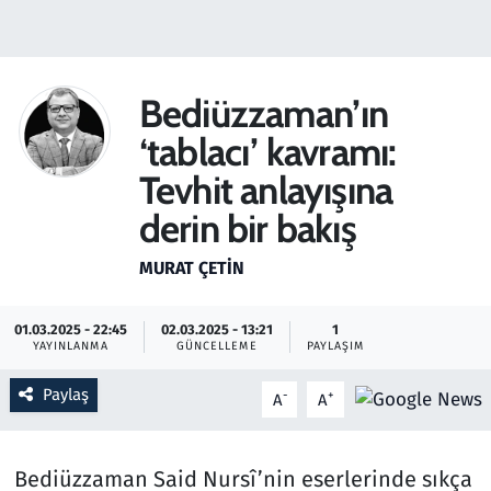
Gündem
Haber
Bediüzzaman’ın
‘tablacı’ kavramı:
Kültür Sanat
Tevhit anlayışına
Kurumsal Haberler
derin bir bakış
Lezzet Durağı
MURAT ÇETIN
Memur ve Kamu
01.03.2025 - 22:45
02.03.2025 - 13:21
1
YAYINLANMA
GÜNCELLEME
PAYLAŞIM
Otomobil
Paylaş
-
+
A
A
Oyun
Bediüzzaman Said Nursî’nin eserlerinde sıkça
Ramazan