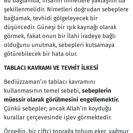
Bu bağlamda, insanın nimetlere yaklaşımı da
şekillenmelidir. Nimetleri doğrudan sebeplere
bağlamak, tevhidi gölgeleyecek bir
düşüncedir. Güneşi bir ışık kaynağı olarak
görmek, fakat onun bir İlahi iradeye bağlı
olduğunu unutmak, sebepleri kutsamaya
götürebilecek bir hata olur.
TABLACI KAVRAMI VE TEVHİT İLKESİ
Bediüzzaman’ın tablacı kavramını
kullanmasının temel sebebi,
sebeplerin
müessir olarak görülmesini engellemektir.
Çünkü sebepler; ancak Allah’ın koyduğu
kurallar çerçevesinde işlev görmektedir.
Örneğin, bir çiftçi toprağa tohum eker, yağmur