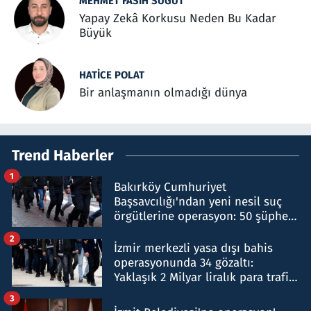
MEHMET FASIH SÜĞÜT
Yapay Zekâ Korkusu Neden Bu Kadar
Büyük
HATICE POLAT
Bir anlaşmanın olmadığı dünya
Trend Haberler
1
Bakırköy Cumhuriyet
Başsavcılığı'ndan yeni nesil suç
örgütlerine operasyon: 50 şüpheli
hakkında gözaltı kararı
2
İzmir merkezli yasa dışı bahis
operasyonunda 34 gözaltı:
Yaklaşık 2 Milyar liralık para trafiği
tespit edildi
3