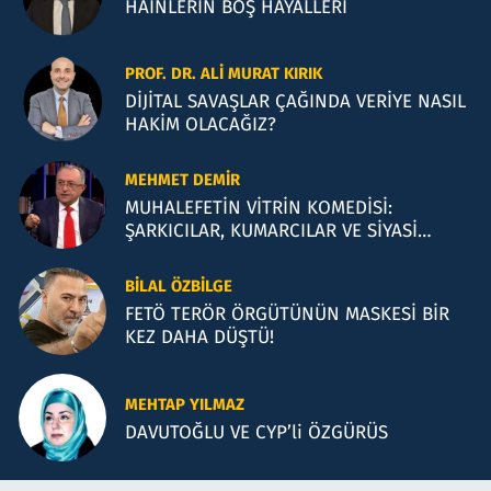
HAİNLERİN BOŞ HAYALLERİ
PROF. DR. ALI MURAT KIRIK
DİJİTAL SAVAŞLAR ÇAĞINDA VERİYE NASIL
HAKİM OLACAĞIZ?
MEHMET DEMIR
MUHALEFETİN VİTRİN KOMEDİSİ:
ŞARKICILAR, KUMARCILAR VE SİYASİ
İLLÜZYONLAR
BILAL ÖZBILGE
FETÖ TERÖR ÖRGÜTÜNÜN MASKESİ BİR
KEZ DAHA DÜŞTÜ!
MEHTAP YILMAZ
DAVUTOĞLU VE CYP’li ÖZGÜRÜS