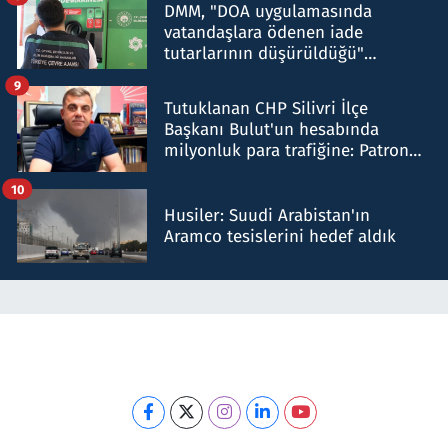
DMM, "DOA uygulamasında
vatandaşlara ödenen iade
tutarlarının düşürüldüğü"
iddiasını yalanladı
9
Tutuklanan CHP Silivri İlçe
Başkanı Bulut'un hesabında
milyonluk para trafiğine: Patron
talimat verdi, ben gönderdim
10
Husiler: Suudi Arabistan'ın
Aramco tesislerini hedef aldık