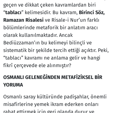
geçen ve dikkat çeken kavramlardan biri
Resmi İlanlar
“
tablacı
” kelimesidir. Bu kavram,
Birinci Söz
,
Ramazan Risalesi
ve Risale-i Nur’un farklı
Rüya Tabirleri
bölümlerinde metaforik bir anlatım aracı
olarak kullanılmaktadır. Ancak
Sağlık
Bediüzzaman’ın bu kelimeyi bilinçli ve
sistematik bir şekilde tercih ettiği açıktır. Peki,
Savunma Sanayi
“tablacı” kavramı ne anlama gelir ve hangi
Seçim 2023
fikrî çerçevede ele alınmıştır?
Spor
OSMANLI GELENEĞİNDEN METAFİZİKSEL BİR
YORUMA
Teknoloji ve Bilim
Osmanlı saray kültüründe padişahlar, önemli
Televizyon
misafirlerine yemek ikram ederken onları
rahat ettirmek için geri planda durur ve