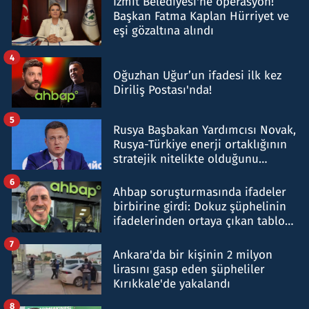
İzmit Belediyesi'ne operasyon!
Başkan Fatma Kaplan Hürriyet ve
eşi gözaltına alındı
4
Oğuzhan Uğur’un ifadesi ilk kez
Diriliş Postası'nda!
5
Rusya Başbakan Yardımcısı Novak,
Rusya-Türkiye enerji ortaklığının
stratejik nitelikte olduğunu
belirtti
6
Ahbap soruşturmasında ifadeler
birbirine girdi: Dokuz şüphelinin
ifadelerinden ortaya çıkan tablo
şok etti
7
Ankara'da bir kişinin 2 milyon
lirasını gasp eden şüpheliler
Kırıkkale'de yakalandı
8