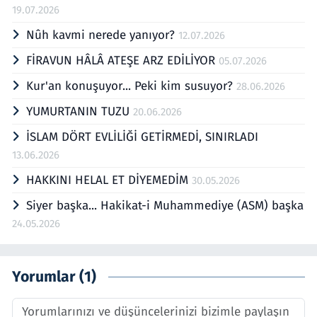
19.07.2026
Nûh kavmi nerede yanıyor?
12.07.2026
FİRAVUN HÂLÂ ATEŞE ARZ EDİLİYOR
05.07.2026
Kur'an konuşuyor... Peki kim susuyor?
28.06.2026
YUMURTANIN TUZU
20.06.2026
İSLAM DÖRT EVLİLİĞİ GETİRMEDİ, SINIRLADI
13.06.2026
HAKKINI HELAL ET DİYEMEDİM
30.05.2026
Siyer başka... Hakikat-i Muhammediye (ASM) başka
24.05.2026
Yorumlar (1)