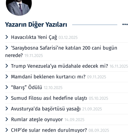
Yazarın Diğer Yazıları
Havacılıkta Yeni Çağ
03.12.2025
‘Saraybosna Safarisi’ne katılan 200 cani bugün
nerede?
19.11.2025
Trump Venezuela’ya müdahale edecek mi?
16.11.2025
Mamdani beklenen kurtarıcı mı?
09.11.2025
“Barış” Ödülü
12.10.2025
Sumud Filosu asıl hedefine ulaştı
05.10.2025
Avusturya’da başörtüsü yasağı
21.09.2025
Rumlar ateşle oynuyor
14.09.2025
CHP’de sular neden durulmuyor?
08.09.2025