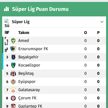
Süper Lig Puan Durumu
Süper Lig
#
Takım
O
P
Amed
0
0
1
Erzurumspor FK
0
0
2
Başakşehir
0
0
3
Kocaelispor
0
0
4
Beşiktaş
0
0
5
Eyüpspor
0
0
6
Galatasaray
0
0
7
Çorum FK
0
0
8
Gaziantep FK
0
0
9