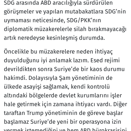
SDG arasında ABD aracılığıyla sürdürülen
görüşmeler ve yapılan mutabakatlara SDG’nin
Resmi İlanlar
uymaması neticesinde, SDG/PKK’nın
Rüya Tabirleri
diplomatik müzakerelerle silah bırakmayacağı
artık neredeyse kesinleşmiş durumda.
Sağlık
Öncelikle bu müzakerelere neden ihtiyaç
Savunma Sanayi
duyulduğunu iyi anlamak lazım. Esed rejimi
devrildikten sonra Suriye’de bir kaos durumu
Seçim 2023
hakimdi. Dolayısıyla Şam yönetiminin de
ülkede asayişi sağlamak, kendi kontrolü
Spor
altındaki bölgelerde devlet kurumlarını işler
Teknoloji ve Bilim
hale getirmek için zamana ihtiyacı vardı. Diğer
taraftan Trump yönetiminin de göreve başlar
Televizyon
başlamaz Suriye’de yeni bir operasyona izin
vermek istemediğini ve hem ABD bürokrasisini