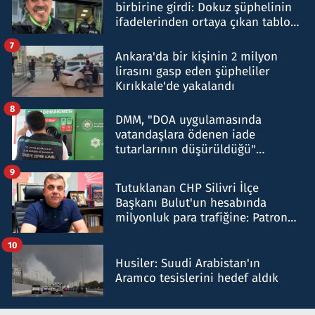
birbirine girdi: Dokuz şüphelinin
ifadelerinden ortaya çıkan tablo
şok etti
7
Ankara'da bir kişinin 2 milyon
lirasını gasp eden şüpheliler
Kırıkkale'de yakalandı
8
DMM, "DOA uygulamasında
vatandaşlara ödenen iade
tutarlarının düşürüldüğü"
iddiasını yalanladı
9
Tutuklanan CHP Silivri İlçe
Başkanı Bulut'un hesabında
milyonluk para trafiğine: Patron
talimat verdi, ben gönderdim
10
Husiler: Suudi Arabistan'ın
Aramco tesislerini hedef aldık