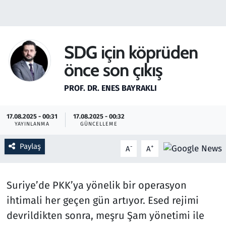
Gündem
Haber
SDG için köprüden
önce son çıkış
Kültür Sanat
PROF. DR. ENES BAYRAKLI
Kurumsal Haberler
17.08.2025 - 00:31
17.08.2025 - 00:32
Lezzet Durağı
YAYINLANMA
GÜNCELLEME
Memur ve Kamu
Paylaş
-
+
A
A
Otomobil
Suriye’de PKK’ya yönelik bir operasyon
Oyun
ihtimali her geçen gün artıyor. Esed rejimi
devrildikten sonra, meşru Şam yönetimi ile
Ramazan