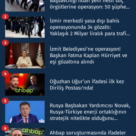
Başsavcılığı'ndan yeni nesil suç
örgütlerine operasyon: 50 şüpheli
hakkında gözaltı kararı
2
İzmir merkezli yasa dışı bahis
operasyonunda 34 gözaltı:
Yaklaşık 2 Milyar liralık para trafiği
tespit edildi
3
İzmit Belediyesi'ne operasyon!
Başkan Fatma Kaplan Hürriyet ve
eşi gözaltına alındı
4
Oğuzhan Uğur’un ifadesi ilk kez
Diriliş Postası'nda!
5
Rusya Başbakan Yardımcısı Novak,
Rusya-Türkiye enerji ortaklığının
stratejik nitelikte olduğunu
belirtti
6
Ahbap soruşturmasında ifadeler