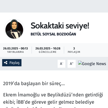
Gündem
Haber
Sokaktaki seviye!
Kültür Sanat
BETÜL SOYSAL BOZDOĞAN
Kurumsal Haberler
26.03.2025 - 00:13
26.03.2025 - 10:28
3
YAYINLANMA
GÜNCELLEME
PAYLAŞIM
Lezzet Durağı
Paylaş
-
+
A
A
Memur ve Kamu
Otomobil
2019’da başlayan bir süreç…
Ekrem İmamoğlu ve Beylikdüzü’nden getirdiği
Oyun
ekibi; İBB’de göreve gelir gelmez belediye
Ramazan