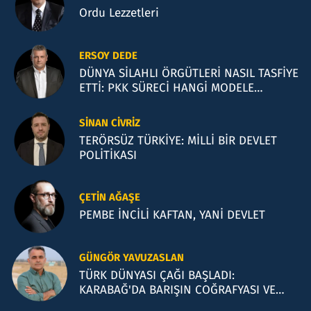
Ordu Lezzetleri
ERSOY DEDE
DÜNYA SİLAHLI ÖRGÜTLERİ NASIL TASFİYE
ETTİ: PKK SÜRECİ HANGİ MODELE
BENZİYOR?
SINAN CIVRIZ
TERÖRSÜZ TÜRKİYE: MİLLİ BİR DEVLET
POLİTİKASI
ÇETIN AĞAŞE
PEMBE İNCİLİ KAFTAN, YANİ DEVLET
GÜNGÖR YAVUZASLAN
TÜRK DÜNYASI ÇAĞI BAŞLADI:
KARABAĞ'DA BARIŞIN COĞRAFYASI VE
BAKÜ TEMASLARI