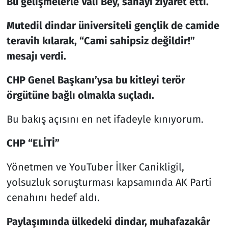
Bu gelişmelerle Vali Bey, sahayı ziyaret etti.
Mutedil dindar üniversiteli gençlik de camide
teravih kılarak, “Cami sahipsiz değildir!”
mesajı verdi.
CHP Genel Başkanı’ysa bu kitleyi terör
örgütüne bağlı olmakla suçladı.
Bu bakış açısını en net ifadeyle kınıyorum.
CHP “ELİTİ”
Yönetmen ve YouTuber İlker Canikligil,
yolsuzluk soruşturması kapsamında AK Parti
cenahını hedef aldı.
Paylaşımında ülkedeki dindar, muhafazakâr