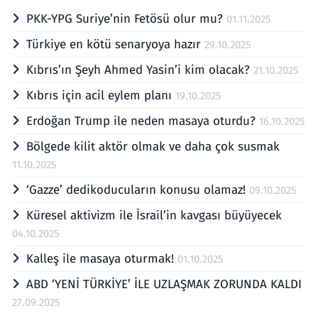
PKK-YPG Suriye’nin Fetösü olur mu?
01.11.2025
Türkiye en kötü senaryoya hazır
29.10.2025
Kıbrıs’ın Şeyh Ahmed Yasin’i kim olacak?
21.10.2025
Kıbrıs için acil eylem planı
19.10.2025
Erdoğan Trump ile neden masaya oturdu?
16.10.2025
Bölgede kilit aktör olmak ve daha çok susmak
11.10.2025
‘Gazze’ dedikoducuların konusu olamaz!
09.10.2025
Küresel aktivizm ile İsrail’in kavgası büyüyecek
04.10.2025
Kalleş ile masaya oturmak!
01.10.2025
ABD ‘YENİ TÜRKİYE’ İLE UZLAŞMAK ZORUNDA KALDI
27.09.2025