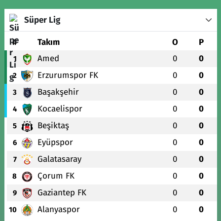
Süper Lig
#
Takım
O
P
Amed
0
0
1
Erzurumspor FK
0
0
2
Başakşehir
0
0
3
Kocaelispor
0
0
4
Beşiktaş
0
0
5
Eyüpspor
0
0
6
Galatasaray
0
0
7
Çorum FK
0
0
8
Gaziantep FK
0
0
9
Alanyaspor
0
0
10