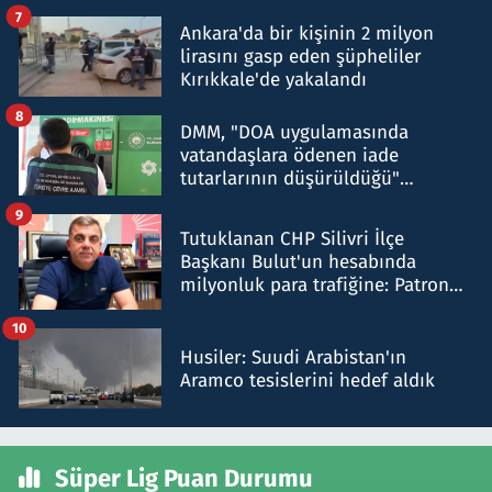
şok etti
7
Ankara'da bir kişinin 2 milyon
lirasını gasp eden şüpheliler
Kırıkkale'de yakalandı
8
DMM, "DOA uygulamasında
vatandaşlara ödenen iade
tutarlarının düşürüldüğü"
iddiasını yalanladı
9
Tutuklanan CHP Silivri İlçe
Başkanı Bulut'un hesabında
milyonluk para trafiğine: Patron
talimat verdi, ben gönderdim
10
Husiler: Suudi Arabistan'ın
Aramco tesislerini hedef aldık
Süper Lig Puan Durumu