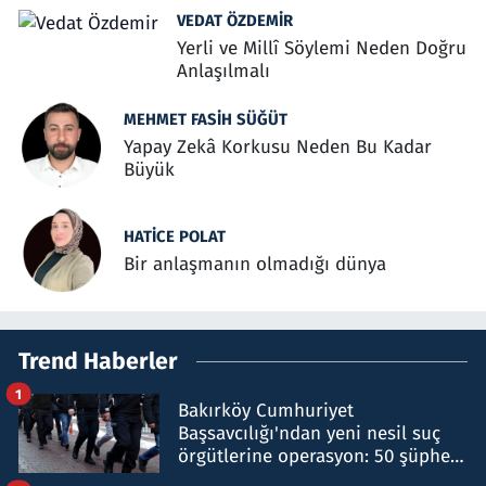
VEDAT ÖZDEMIR
Yerli ve Millî Söylemi Neden Doğru
Anlaşılmalı
MEHMET FASIH SÜĞÜT
Yapay Zekâ Korkusu Neden Bu Kadar
Büyük
HATICE POLAT
Bir anlaşmanın olmadığı dünya
Trend Haberler
1
Bakırköy Cumhuriyet
Başsavcılığı'ndan yeni nesil suç
örgütlerine operasyon: 50 şüpheli
hakkında gözaltı kararı