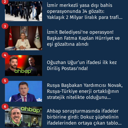
2
İzmir merkezli yasa dışı bahis
operasyonunda 34 gözaltı:
Yaklaşık 2 Milyar liralık para trafiği
tespit edildi
3
İzmit Belediyesi'ne operasyon!
Başkan Fatma Kaplan Hürriyet ve
eşi gözaltına alındı
4
Oğuzhan Uğur’un ifadesi ilk kez
Diriliş Postası'nda!
5
Rusya Başbakan Yardımcısı Novak,
Rusya-Türkiye enerji ortaklığının
stratejik nitelikte olduğunu
belirtti
6
Ahbap soruşturmasında ifadeler
birbirine girdi: Dokuz şüphelinin
ifadelerinden ortaya çıkan tablo