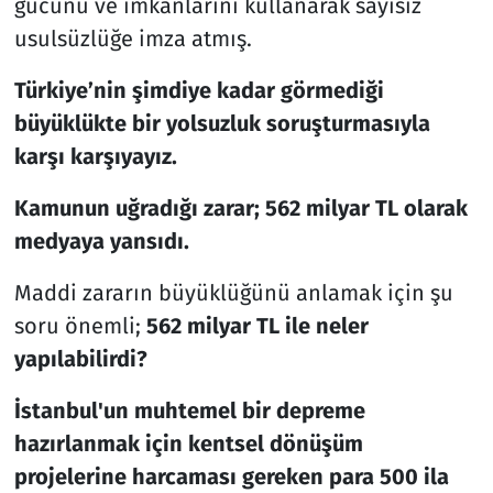
gücünü ve imkânlarını kullanarak sayısız
usulsüzlüğe imza atmış.
Resmi İlanlar
Türkiye’nin şimdiye kadar görmediği
Rüya Tabirleri
büyüklükte bir yolsuzluk soruşturmasıyla
karşı karşıyayız.
Sağlık
Kamunun uğradığı zarar; 562 milyar TL olarak
Savunma Sanayi
medyaya yansıdı.
Seçim 2023
Maddi zararın büyüklüğünü anlamak için şu
soru önemli;
562 milyar TL ile neler
Spor
yapılabilirdi?
Teknoloji ve Bilim
İstanbul'un muhtemel bir depreme
hazırlanmak için kentsel dönüşüm
Televizyon
projelerine harcaması gereken para 500 ila