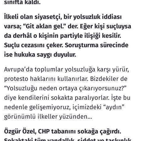
sınıfta kaldı.
İlkeli olan siyasetçi, bir yolsuzluk iddiası
varsa; “Git aklan gel.” der. Eğer kişi suçluysa
da derhâl o kişinin partiyle ilişiği kesilir.
Suçlu cezasını çeker. Soruşturma sürecinde
ise hukuka saygı duyulur.
Avrupa’da toplumlar yolsuzluğa karşı yürür,
protesto haklarını kullanırlar. Bizdekiler de
“Yolsuzluğu neden ortaya çıkarıyorsunuz?”
diye kendilerini sokakta paralıyorlar. İşte bu
nedenle gelişemiyoruz, içimizdeki “aydın”
görünümlü ilkeller yüzünden…
Özgür Özel, CHP tabanını sokağa çağırdı.
Sokaktaki tüm vandallık, şiddet ve taşkınlık