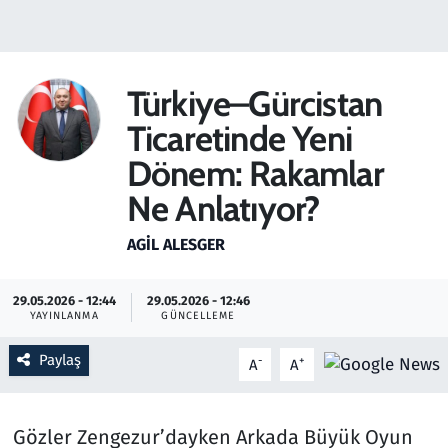
Gündem
Haber
Türkiye–Gürcistan
Ticaretinde Yeni
Kültür Sanat
Dönem: Rakamlar
Kurumsal Haberler
Ne Anlatıyor?
Lezzet Durağı
AGIL ALESGER
Memur ve Kamu
29.05.2026 - 12:44
29.05.2026 - 12:46
YAYINLANMA
GÜNCELLEME
Otomobil
Paylaş
-
+
A
A
Oyun
Gözler Zengezur’dayken Arkada Büyük Oyun
Ramazan