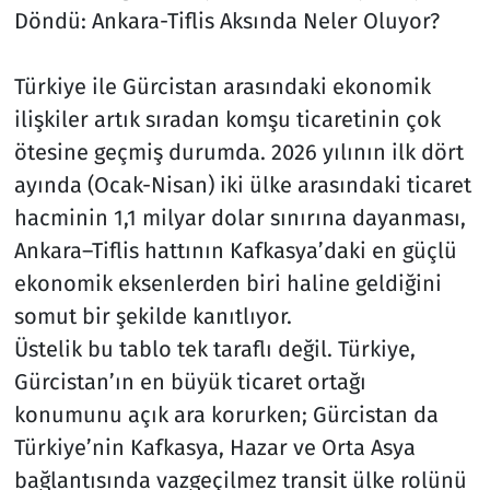
Döndü: Ankara-Tiflis Aksında Neler Oluyor?
Resmi İlanlar
Türkiye ile Gürcistan arasındaki ekonomik
Rüya Tabirleri
ilişkiler artık sıradan komşu ticaretinin çok
ötesine geçmiş durumda. 2026 yılının ilk dört
Sağlık
ayında (Ocak-Nisan) iki ülke arasındaki ticaret
hacminin 1,1 milyar dolar sınırına dayanması,
Savunma Sanayi
Ankara–Tiflis hattının Kafkasya’daki en güçlü
Seçim 2023
ekonomik eksenlerden biri haline geldiğini
somut bir şekilde kanıtlıyor.
Spor
Üstelik bu tablo tek taraflı değil. Türkiye,
Gürcistan’ın en büyük ticaret ortağı
Teknoloji ve Bilim
konumunu açık ara korurken; Gürcistan da
Televizyon
Türkiye’nin Kafkasya, Hazar ve Orta Asya
bağlantısında vazgeçilmez transit ülke rolünü