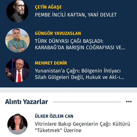
ÇETIN AĞAŞE
PEMBE İNCİLİ KAFTAN, YANİ DEVLET
GÜNGÖR YAVUZASLAN
TÜRK DÜNYASI ÇAĞI BAŞLADI:
KARABAĞ'DA BARIŞIN COĞRAFYASI VE
BAKÜ TEMASLARI
MEHMET DEMIR
Yunanistan’a Çağrı: Bölgenin İhtiyacı
Silah Gölgeleri Değil, Hukuk ve Akl-ı
Selimdir
Alıntı Yazarlar
ÜLKER ÖZLEM CAN
Vitrinlere Bakıp Geçenlerin Çağı: Kültürü
"Tüketmek" Üzerine