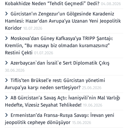
Kobakhidze Neden “Tehdit Geçmedi” Dedi?
04.08.2026
Gürcistan’ın Zengezur’un Gölgesinde Karadeniz
Hamlesi: Hazar’dan Avrupa’ya Uzanan Yeni Jeopolitik
Koridor
10.07.2026
Moskova’dan Güney Kafkasya’ya TRIPP Şantajı:
Kremlin, “Bu masayı biz olmadan kuramazsınız”
Restini Çekti
01.07.2026
Azerbaycan`dan İsrail`e Sert Diplomatik Çıkış
30.06.2026
Tiflis’ten Brüksel’e rest: Gürcistan yönetimi
Avrupa’ya karşı neden sertleşiyor?
25.06.2026
AB Gürcistan’a Savaş Açtı: İvanişvili’nin Mal Varlığı
Hedefte, Vizesiz Seyahat Tehlikede!
19.06.2026
Ermenistan’da Fransa-Rusya Savaşı: İrevan yeni
jeopolitik cepheye dönüşüyor
15.06.2026