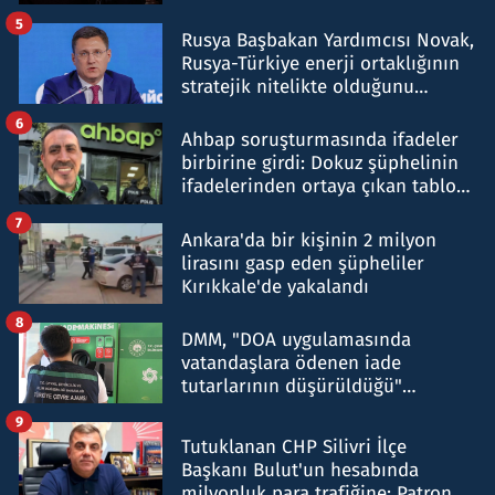
5
Rusya Başbakan Yardımcısı Novak,
Rusya-Türkiye enerji ortaklığının
stratejik nitelikte olduğunu
belirtti
6
Ahbap soruşturmasında ifadeler
birbirine girdi: Dokuz şüphelinin
ifadelerinden ortaya çıkan tablo
şok etti
7
Ankara'da bir kişinin 2 milyon
lirasını gasp eden şüpheliler
Kırıkkale'de yakalandı
8
DMM, "DOA uygulamasında
vatandaşlara ödenen iade
tutarlarının düşürüldüğü"
iddiasını yalanladı
9
Tutuklanan CHP Silivri İlçe
Başkanı Bulut'un hesabında
milyonluk para trafiğine: Patron