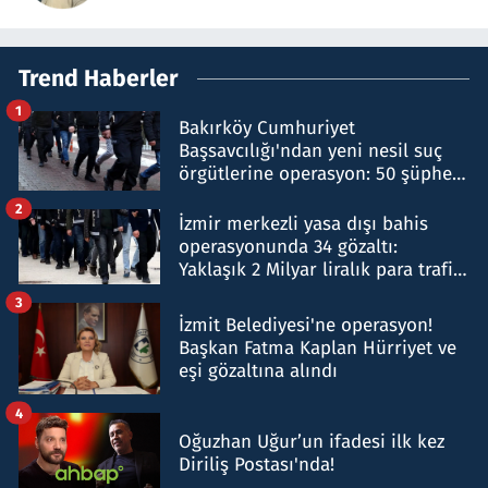
Trend Haberler
1
Bakırköy Cumhuriyet
Başsavcılığı'ndan yeni nesil suç
örgütlerine operasyon: 50 şüpheli
hakkında gözaltı kararı
2
İzmir merkezli yasa dışı bahis
operasyonunda 34 gözaltı:
Yaklaşık 2 Milyar liralık para trafiği
tespit edildi
3
İzmit Belediyesi'ne operasyon!
Başkan Fatma Kaplan Hürriyet ve
eşi gözaltına alındı
4
Oğuzhan Uğur’un ifadesi ilk kez
Diriliş Postası'nda!