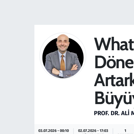
Resmi İlanlar
Rüya Tabirleri
Whats
Sağlık
Dönem
Savunma Sanayi
Artar
Seçim 2023
Büyü
Spor
Teknoloji ve Bilim
PROF. DR. ALI
Televizyon
03.07.2026 - 00:10
02.07.2026 - 17:03
1