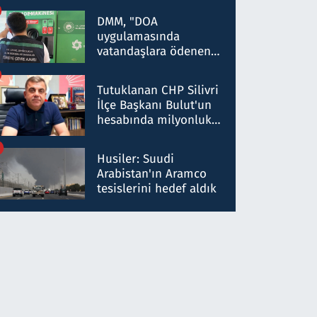
Kırıkkale'de yakalandı
DMM, "DOA
uygulamasında
vatandaşlara ödenen
iade tutarlarının
düşürüldüğü" iddiasını
Tutuklanan CHP Silivri
yalanladı
İlçe Başkanı Bulut'un
hesabında milyonluk
para trafiğine: Patron
talimat verdi, ben
Husiler: Suudi
gönderdim
Arabistan'ın Aramco
tesislerini hedef aldık