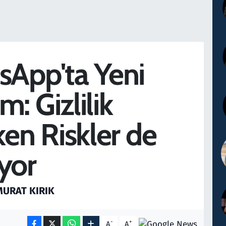
App'ta Yeni
: Gizlilik
ken Riskler de
yor
 MURAT KIRIK
-
+
A
A