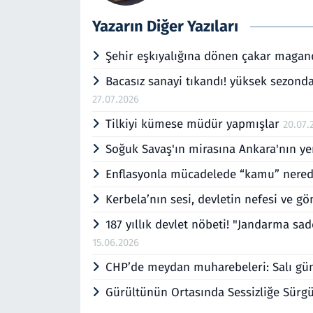
Yazarın Diğer Yazıları
Şehir eşkıyalığına dönen çakar magan
Bacasız sanayi tıkandı! yüksek sezonda 
27.07.2026
Tilkiyi kümese müdür yapmışlar
20.07.
Soğuk Savaş'ın mirasına Ankara'nın 
Enflasyonla mücadelede “kamu” nere
Kerbela’nın sesi, devletin nefesi ve g
187 yıllık devlet nöbeti! "Jandarma sad
15.06.2026
CHP’de meydan muharebeleri: Salı gü
Gürültünün Ortasında Sessizliğe Sür