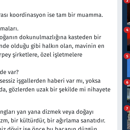
3
arası koordinasyon ise tam bir muamma.
şmaları.
4
doğanın dokunulmazlığına kasteden bir
inde olduğu gibi halkın olan, mavinin en
pey şirketlere, özel işletmelere
5
de var?
sessiz işgallerden haberi var mı, yoksa
6
da, gözlerden uzak bir şekilde mi nihayete
7
longları yan yana dizmek veya doğayı
zm, bir kültürdür, bir ağırlama sanatıdır.
miz döviz ise önce bu bacanın düzgün