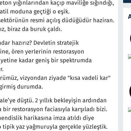
beton yığınlarından kaçıp maviliğe sığındığı,
tatil moduna geçtiği o eşik.
A
sektörünün resmi açılış düdüğüdür haziran.
ız, biraz da buruk çaldı.
ar hazırız? Devletin stratejik
ine, ören yerlerinin restorasyon
yetine kadar geniş bir spektrumda
r.
rümüz, vizyondan ziyade "kısa vadeli kar"
 girmiş durumda.
e’ye düştü. 2 yıllık bekleyişin ardından
 bir restorasyon faciasıyla karşıladı bizi.
endislik harikasına imza atıldı diye
 tipik yaz yağmuruyla gerçekle yüzleştik.