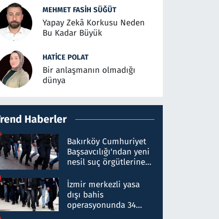
MEHMET FASIH SÜĞÜT
Yapay Zekâ Korkusu Neden
Bu Kadar Büyük
HATICE POLAT
Bir anlaşmanın olmadığı
dünya
Trend Haberler
Bakırköy Cumhuriyet
Başsavcılığı'ndan yeni
nesil suç örgütlerine
operasyon: 50 şüpheli
hakkında gözaltı kararı
İzmir merkezli yasa
dışı bahis
operasyonunda 34
gözaltı: Yaklaşık 2