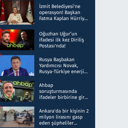
Milyar liralık para
İzmit Belediyesi'ne
trafiği tespit edildi
operasyon! Başkan
Fatma Kaplan Hürriyet
ve eşi gözaltına alındı
Oğuzhan Uğur’un
ifadesi ilk kez Diriliş
Postası'nda!
Rusya Başbakan
Yardımcısı Novak,
Rusya-Türkiye enerji
ortaklığının stratejik
nitelikte olduğunu
Ahbap
belirtti
soruşturmasında
ifadeler birbirine girdi:
Dokuz şüphelinin
ifadelerinden ortaya
Ankara'da bir kişinin 2
çıkan tablo şok etti
milyon lirasını gasp
eden şüpheliler