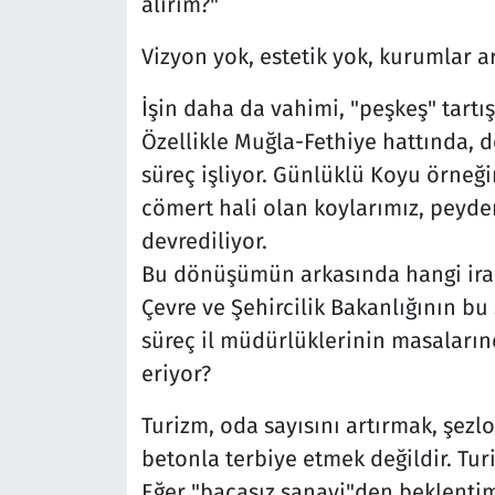
alırım?"
Vizyon yok, estetik yok, kurumlar 
İşin daha da vahimi, "peşkeş" tartı
Özellikle Muğla-Fethiye hattında, 
süreç işliyor. Günlüklü Koyu örneğ
cömert hali olan koylarımız, peyder
devrediliyor.
Bu dönüşümün arkasında hangi ira
Çevre ve Şehircilik Bakanlığının bu 
süreç il müdürlüklerinin masaların
eriyor?
Turizm, oda sayısını artırmak, şez
betonla terbiye etmek değildir. Turi
Eğer "bacasız sanayi"den beklenti