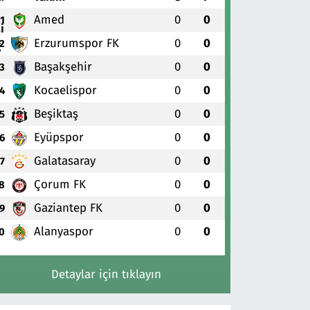
Amed
0
0
1
Erzurumspor FK
0
0
2
Başakşehir
0
0
3
Kocaelispor
0
0
4
Beşiktaş
0
0
5
Eyüpspor
0
0
6
Galatasaray
0
0
7
Çorum FK
0
0
8
Gaziantep FK
0
0
9
Alanyaspor
0
0
0
Detaylar için tıklayın