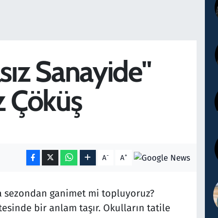
sız Sanayide"
z Çöküş
-
+
A
A
M
sa sezondan ganimet mi topluyoruz?
esinde bir anlam taşır. Okulların tatile