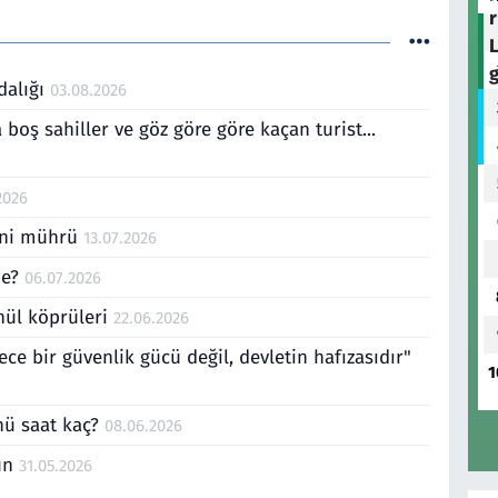
dalığı
03.08.2026
boş sahiller ve göz göre göre kaçan turist...
2026
yeni mührü
13.07.2026
de?
06.07.2026
önül köprüleri
22.06.2026
ece bir güvenlik gücü değil, devletin hafızasıdır"
1
nü saat kaç?
08.06.2026
gün
31.05.2026