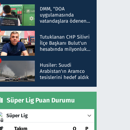
Kırıkkale'de yakalandı
DMM, "DOA
uygulamasında
vatandaşlara ödenen
iade tutarlarının
düşürüldüğü" iddiasını
Tutuklanan CHP Silivri
yalanladı
İlçe Başkanı Bulut'un
hesabında milyonluk
para trafiğine: Patron
talimat verdi, ben
Husiler: Suudi
gönderdim
Arabistan'ın Aramco
tesislerini hedef aldık
Süper Lig Puan Durumu
Süper Lig
#
Takım
O
P