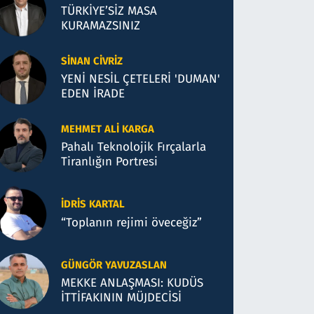
TÜRKİYE’SİZ MASA
KURAMAZSINIZ
SINAN CIVRIZ
YENİ NESİL ÇETELERİ 'DUMAN'
EDEN İRADE
MEHMET ALI KARGA
Pahalı Teknolojik Fırçalarla
Tiranlığın Portresi
İDRIS KARTAL
“Toplanın rejimi öveceğiz”
GÜNGÖR YAVUZASLAN
MEKKE ANLAŞMASI: KUDÜS
İTTİFAKININ MÜJDECİSİ