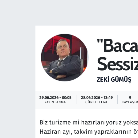
Resmi İlanlar
Rüya Tabirleri
"Baca
Sağlık
Sessi
Savunma Sanayi
Seçim 2023
ZEKI GÜMÜŞ
Spor
29.06.2026 - 00:05
28.06.2026 - 13:49
9
YAYINLANMA
GÜNCELLEME
PAYLAŞI
Teknoloji ve Bilim
Biz turizme mi hazırlanıyoruz yok
Televizyon
Haziran ayı, takvim yapraklarının öt