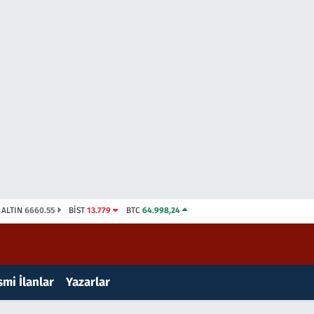
ALTIN
6660.55
BİST
13.779
BTC
64.998,24
mi İlanlar
Yazarlar