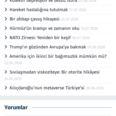
Kolektif depresyon ve sessiz istifa
03.08.2026
Hareket hastalığına tutulmak
27.07.2026
Bir ahbap-çavuş hikayesi
20.07.2026
Hürmüz’ün krampı ve zamanın oku
13.07.2026
NATO Zirvesi: Yeniden bir keşif
06.07.2026
Trump’ın gözünden Avrupa’ya bakmak
29.06.2026
Amerika için ikinci bir bağımsızlık mümkün mü?
22.06.2026
Sıvılaşmadan viskoziteye: Bir otorite hikâyesi
15.06.2026
Kılıçdaroğlu’nun metaverse Türkiye’si
08.06.2026
Yorumlar