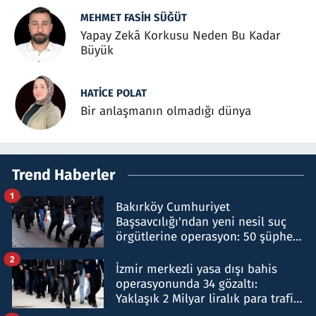
MEHMET FASIH SÜĞÜT
Yapay Zekâ Korkusu Neden Bu Kadar
Büyük
HATICE POLAT
Bir anlaşmanın olmadığı dünya
Trend Haberler
1
Bakırköy Cumhuriyet
Başsavcılığı'ndan yeni nesil suç
örgütlerine operasyon: 50 şüpheli
hakkında gözaltı kararı
2
İzmir merkezli yasa dışı bahis
operasyonunda 34 gözaltı:
Yaklaşık 2 Milyar liralık para trafiği
tespit edildi