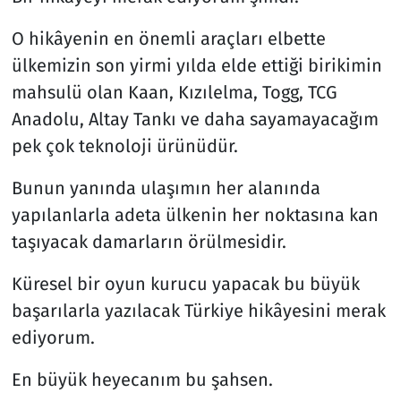
O hikâyenin en önemli araçları elbette
Resmi İlanlar
ülkemizin son yirmi yılda elde ettiği birikimin
Rüya Tabirleri
mahsulü olan Kaan, Kızılelma, Togg, TCG
Anadolu, Altay Tankı ve daha sayamayacağım
Sağlık
pek çok teknoloji ürünüdür.
Savunma Sanayi
Bunun yanında ulaşımın her alanında
yapılanlarla adeta ülkenin her noktasına kan
Seçim 2023
taşıyacak damarların örülmesidir.
Spor
Küresel bir oyun kurucu yapacak bu büyük
başarılarla yazılacak Türkiye hikâyesini merak
Teknoloji ve Bilim
ediyorum.
Televizyon
En büyük heyecanım bu şahsen.