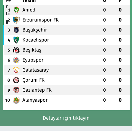
#
Takım
O
P
Amed
0
0
1
Erzurumspor FK
0
0
2
Başakşehir
0
0
3
Kocaelispor
0
0
4
Beşiktaş
0
0
5
Eyüpspor
0
0
6
Galatasaray
0
0
7
Çorum FK
0
0
8
Gaziantep FK
0
0
9
Alanyaspor
0
0
10
Detaylar için tıklayın