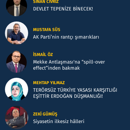
SINAN CIVRIZ
DEVLET TEPENİZE BİNECEK!
MUSTAFA SÜS
AK Parti’nin rantçı şımarıkları
İSMAIL ÖZ
Mekke Antlaşması'na “spill-over
effect”inden bakmak
MEHTAP YILMAZ
TERÖRSÜZ TÜRKİYE YASASI KARŞITLIĞI
EŞİTTİR ERDOĞAN DÜŞMANLIĞI!
ZEKI GÜMÜŞ
Siyasetin ilkesiz hâlleri