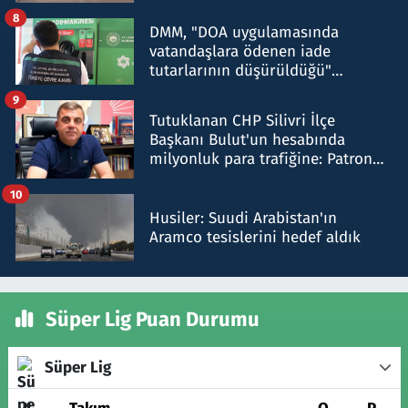
8
DMM, "DOA uygulamasında
vatandaşlara ödenen iade
tutarlarının düşürüldüğü"
iddiasını yalanladı
9
Tutuklanan CHP Silivri İlçe
Başkanı Bulut'un hesabında
milyonluk para trafiğine: Patron
talimat verdi, ben gönderdim
10
Husiler: Suudi Arabistan'ın
Aramco tesislerini hedef aldık
Süper Lig Puan Durumu
Süper Lig