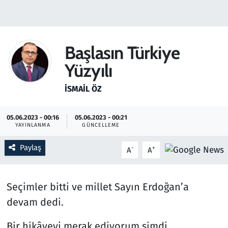
Gündem
Haber
Başlasın Türkiye
Yüzyılı
Kültür Sanat
İSMAIL ÖZ
Kurumsal Haberler
05.06.2023 - 00:16
05.06.2023 - 00:21
Lezzet Durağı
YAYINLANMA
GÜNCELLEME
Memur ve Kamu
Paylaş
-
+
A
A
Otomobil
Seçimler bitti ve millet Sayın Erdoğan’a
Oyun
devam dedi.
Bir hikâyeyi merak ediyorum şimdi.
Ramazan