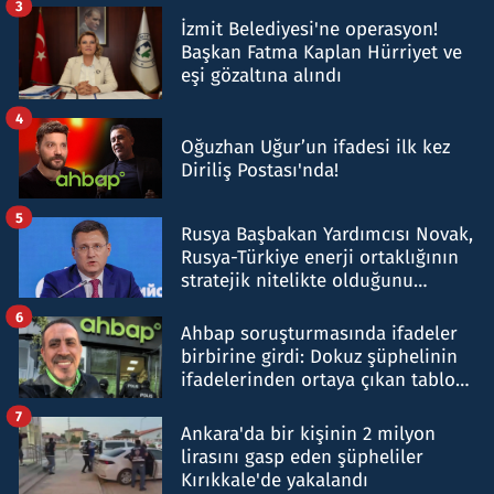
3
İzmit Belediyesi'ne operasyon!
Başkan Fatma Kaplan Hürriyet ve
eşi gözaltına alındı
4
Oğuzhan Uğur’un ifadesi ilk kez
Diriliş Postası'nda!
5
Rusya Başbakan Yardımcısı Novak,
Rusya-Türkiye enerji ortaklığının
stratejik nitelikte olduğunu
belirtti
6
Ahbap soruşturmasında ifadeler
birbirine girdi: Dokuz şüphelinin
ifadelerinden ortaya çıkan tablo
şok etti
7
Ankara'da bir kişinin 2 milyon
lirasını gasp eden şüpheliler
Kırıkkale'de yakalandı