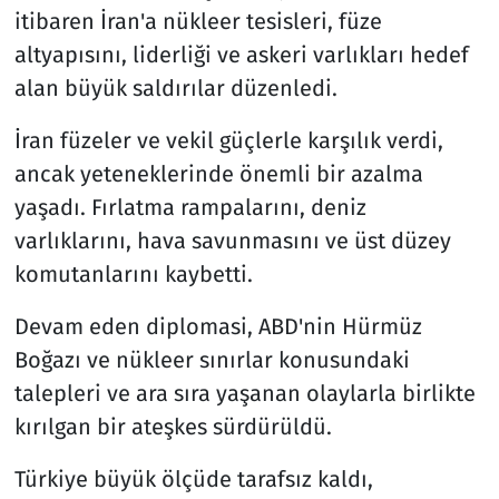
itibaren İran'a nükleer tesisleri, füze
Resmi İlanlar
altyapısını, liderliği ve askeri varlıkları hedef
alan büyük saldırılar düzenledi.
Rüya Tabirleri
İran füzeler ve vekil güçlerle karşılık verdi,
Sağlık
ancak yeteneklerinde önemli bir azalma
yaşadı. Fırlatma rampalarını, deniz
Savunma Sanayi
varlıklarını, hava savunmasını ve üst düzey
komutanlarını kaybetti.
Seçim 2023
Devam eden diplomasi, ABD'nin Hürmüz
Spor
Boğazı ve nükleer sınırlar konusundaki
talepleri ve ara sıra yaşanan olaylarla birlikte
Teknoloji ve Bilim
kırılgan bir ateşkes sürdürüldü.
Televizyon
Türkiye büyük ölçüde tarafsız kaldı,