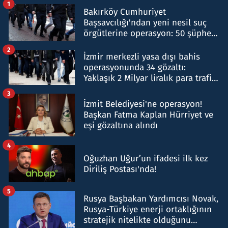
1
Bakırköy Cumhuriyet
Başsavcılığı'ndan yeni nesil suç
örgütlerine operasyon: 50 şüpheli
hakkında gözaltı kararı
2
İzmir merkezli yasa dışı bahis
operasyonunda 34 gözaltı:
Yaklaşık 2 Milyar liralık para trafiği
tespit edildi
3
İzmit Belediyesi'ne operasyon!
Başkan Fatma Kaplan Hürriyet ve
eşi gözaltına alındı
4
Oğuzhan Uğur’un ifadesi ilk kez
Diriliş Postası'nda!
5
Rusya Başbakan Yardımcısı Novak,
Rusya-Türkiye enerji ortaklığının
stratejik nitelikte olduğunu