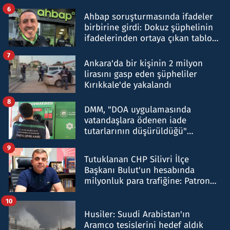
belirtti
6
Ahbap soruşturmasında ifadeler
birbirine girdi: Dokuz şüphelinin
ifadelerinden ortaya çıkan tablo
şok etti
7
Ankara'da bir kişinin 2 milyon
lirasını gasp eden şüpheliler
Kırıkkale'de yakalandı
8
DMM, "DOA uygulamasında
vatandaşlara ödenen iade
tutarlarının düşürüldüğü"
iddiasını yalanladı
9
Tutuklanan CHP Silivri İlçe
Başkanı Bulut'un hesabında
milyonluk para trafiğine: Patron
talimat verdi, ben gönderdim
10
Husiler: Suudi Arabistan'ın
Aramco tesislerini hedef aldık