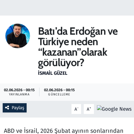
Gündem
Haber
Batı’da Erdoğan ve
Türkiye neden
Kültür Sanat
“kazanan”olarak
Kurumsal Haberler
görülüyor?
Lezzet Durağı
İSMAIL GÜZEL
Memur ve Kamu
02.06.2026 - 00:15
02.06.2026 - 00:15
YAYINLANMA
GÜNCELLEME
Otomobil
Paylaş
-
+
A
A
Oyun
ABD ve İsrail, 2026 Şubat ayının sonlarından
Ramazan