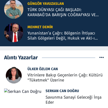
GÜNGÖR YAVUZASLAN
TÜRK DÜNYASI ÇAĞI BAŞLADI:
KARABAĞ'DA BARIŞIN COĞRAFYASI VE
BAKÜ TEMASLARI
MEHMET DEMIR
Yunanistan’a Çağrı: Bölgenin İhtiyacı
Silah Gölgeleri Değil, Hukuk ve Akl-ı
Selimdir
Alıntı Yazarlar
ÜLKER ÖZLEM CAN
Vitrinlere Bakıp Geçenlerin Çağı: Kültürü
"Tüketmek" Üzerine
SERKAN CAN DOĞRU
Savunma Sanayi Geleceği İnşa
Eder