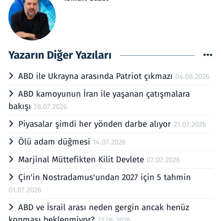
Yazarın Diğer Yazıları
ABD ile Ukrayna arasında Patriot çıkmazı
04.08.2026
ABD kamoyunun İran ile yaşanan çatışmalara
bakışı
28.07.2026
Piyasalar şimdi her yönden darbe alıyor
21.07.2026
Ölü adam düğmesi
14.07.2026
Marjinal Müttefikten Kilit Devlete
07.07.2026
Çin'in Nostradamus'undan 2027 için 5 tahmin
01.07.2026
ABD ve İsrail arası neden gergin ancak henüz
kopması beklenmiyor?
23.06.2026