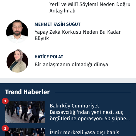
Yerli ve Millî Söylemi Neden Doğru
Anlaşılmalı
MEHMET FASIH SÜĞÜT
Yapay Zekâ Korkusu Neden Bu Kadar
Büyük
HATICE POLAT
Bir anlaşmanın olmadığı dünya
Trend Haberler
1
Bakırköy Cumhuriyet
Başsavcılığı'ndan yeni nesil suç
örgütlerine operasyon: 50 şüpheli
hakkında gözaltı kararı
2
İzmir merkezli yasa dışı bahis