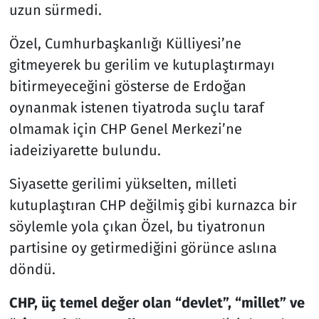
uzun sürmedi.
Resmi İlanlar
Özel, Cumhurbaşkanlığı Külliyesi’ne
gitmeyerek bu gerilim ve kutuplaştırmayı
Rüya Tabirleri
bitirmeyeceğini gösterse de Erdoğan
Sağlık
oynanmak istenen tiyatroda suçlu taraf
olmamak için CHP Genel Merkezi’ne
Savunma Sanayi
iadeiziyarette bulundu.
Seçim 2023
Siyasette gerilimi yükselten, milleti
kutuplaştıran CHP değilmiş gibi kurnazca bir
Spor
söylemle yola çıkan Özel, bu tiyatronun
partisine oy getirmediğini görünce aslına
Teknoloji ve Bilim
döndü.
Televizyon
CHP, üç temel değer olan “devlet”, “millet” ve