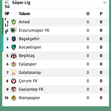
Süper Lig
#
Takım
O
P
Amed
0
0
1
Erzurumspor FK
0
0
2
Başakşehir
0
0
3
Kocaelispor
0
0
4
Beşiktaş
0
0
5
Eyüpspor
0
0
6
Galatasaray
0
0
7
Çorum FK
0
0
8
Gaziantep FK
0
0
9
Alanyaspor
0
0
10