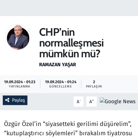
Gündem
Haber
CHP’nin
normalleşmesi
Kültür Sanat
mümkün mü?
Kurumsal Haberler
RAMAZAN YAŞAR
Lezzet Durağı
19.09.2024 - 01:23
19.09.2024 - 01:24
2
YAYINLANMA
GÜNCELLEME
PAYLAŞIM
Memur ve Kamu
Paylaş
-
+
A
A
Otomobil
Oyun
Özgür Özel’in “siyasetteki gerilimi düşürelim”,
“kutuplaştırıcı söylemleri” bırakalım tiyatrosu
Ramazan