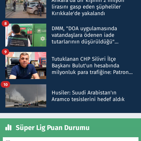
Ankara'da bir kişinin 2 milyon
lirasını gasp eden şüpheliler
Kırıkkale'de yakalandı
8
DMM, "DOA uygulamasında
vatandaşlara ödenen iade
tutarlarının düşürüldüğü"
iddiasını yalanladı
9
Tutuklanan CHP Silivri İlçe
Başkanı Bulut'un hesabında
milyonluk para trafiğine: Patron
talimat verdi, ben gönderdim
10
Husiler: Suudi Arabistan'ın
Aramco tesislerini hedef aldık
Süper Lig Puan Durumu