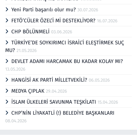
Yeni Parti başarılı olur mu?
30.07.2026
FETÖ’CÜLER ÖZEL’İ Mİ DESTEKLİYOR?
16.07.2026
CHP BÖLÜNMELİ
03.06.2026
TÜRKİYE’DE SOYKIRIMCI İSRAİL’İ ELEŞTİRMEK SUÇ
MU?
21.05.2026
DEVLET ADAMI HARCAMAK BU KADAR KOLAY MI?
13.05.2026
HANGİSİ AK PARTİ MİLLETVEKİLİ?
06.05.2026
MEDYA ÇIPLAK
29.04.2026
İSLAM ÜLKELERİ SAVUNMA TEŞKİLATI
15.04.2026
CHP’NİN LİYAKATLİ (!) BELEDİYE BAŞKANLARI
08.04.2026