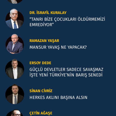
DR. İSRAFIL KURALAY
“TANRI BİZE ÇOCUKLARI ÖLDÜRMEMİZİ
EMREDİYOR”
RAMAZAN YAŞAR
MANSUR YAVAŞ NE YAPACAK?
ERSOY DEDE
GÜÇLÜ DEVLETLER SADECE SAVAŞMAZ
İŞTE YENİ TÜRKİYE’NİN BARIŞ SENEDİ
SINAN CIVRIZ
HERKES AKLINI BAŞINA ALSIN
ÇETIN AĞAŞE