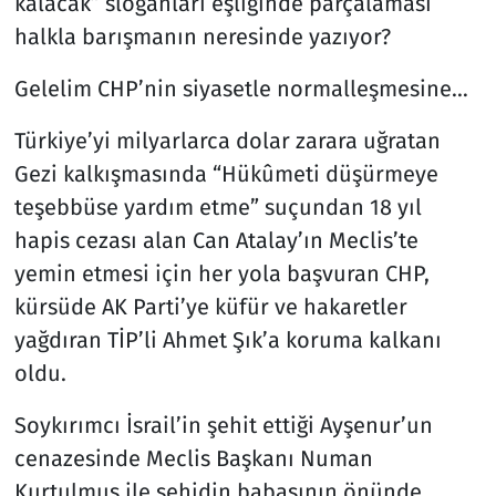
kalacak” sloganları eşliğinde parçalaması
halkla barışmanın neresinde yazıyor?
Gelelim CHP’nin siyasetle normalleşmesine…
Türkiye’yi milyarlarca dolar zarara uğratan
Gezi kalkışmasında “Hükûmeti düşürmeye
teşebbüse yardım etme” suçundan 18 yıl
hapis cezası alan Can Atalay’ın Meclis’te
yemin etmesi için her yola başvuran CHP,
kürsüde AK Parti’ye küfür ve hakaretler
yağdıran TİP’li Ahmet Şık’a koruma kalkanı
oldu.
Soykırımcı İsrail’in şehit ettiği Ayşenur’un
cenazesinde Meclis Başkanı Numan
Kurtulmuş ile şehidin babasının önünde