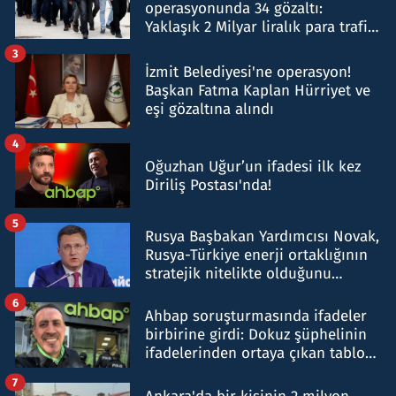
operasyonunda 34 gözaltı:
Yaklaşık 2 Milyar liralık para trafiği
tespit edildi
3
İzmit Belediyesi'ne operasyon!
Başkan Fatma Kaplan Hürriyet ve
eşi gözaltına alındı
4
Oğuzhan Uğur’un ifadesi ilk kez
Diriliş Postası'nda!
5
Rusya Başbakan Yardımcısı Novak,
Rusya-Türkiye enerji ortaklığının
stratejik nitelikte olduğunu
belirtti
6
Ahbap soruşturmasında ifadeler
birbirine girdi: Dokuz şüphelinin
ifadelerinden ortaya çıkan tablo
şok etti
7