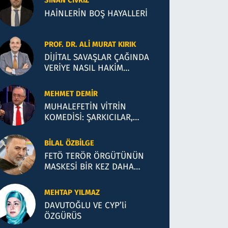
SINAN CIVRIZ
HAİNLERİN BOŞ HAYALLERİ
PROF. DR. ALI MURAT KIRIK
DİJİTAL SAVAŞLAR ÇAĞINDA
VERİYE NASIL HAKİM
OLACAĞIZ?
MEHMET DEMIR
MUHALEFETİN VİTRİN
KOMEDİSİ: ŞARKICILAR,
KUMARCILAR VE SİYASİ
İLLÜZYONLAR
BILAL ÖZBILGE
FETÖ TERÖR ÖRGÜTÜNÜN
MASKESİ BİR KEZ DAHA
DÜŞTÜ!
MEHTAP YILMAZ
DAVUTOĞLU VE CYP’li
ÖZGÜRÜS