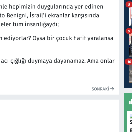
8
lmle hepimizin duygularında yer edinen
 Benigni, İsrail’i ekranlar karşısında
meler tüm insanlığaydı;
9
ediyorlar? Oysa bir çocuk hafif yaralansa
u acı çığlığı duymaya dayanamaz. Ama onlar
10
SONRAKI