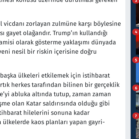
3
esel vicdanı zorlayan zulmüne karşı böylesine
sı gayet olağandır. Trump’ın kullandığı
4
in hamisi olarak gösterme yaklaşımı dünyada
eni nesil bir riskin içerisine doğru
5
 başka ülkeleri etkilemek için istihbarat
rtık herkes tarafından bilinen bir gerçeklik
6
azze’yi abluka altında tutup, zaman zaman
işme olan Katar saldırısında olduğu gibi
stihbarat hilelerini sonuna kadar
7
ülkelerde kaos planları yapan gayri-