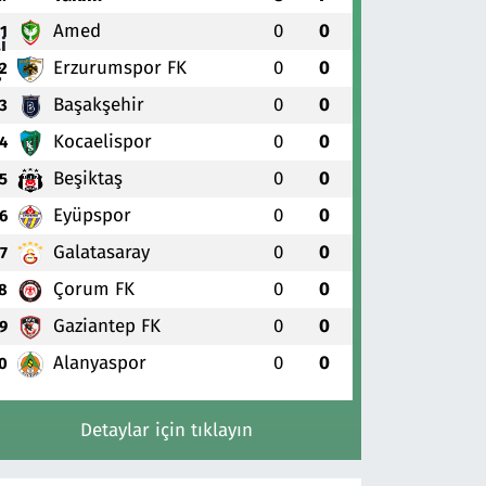
Amed
0
0
1
Erzurumspor FK
0
0
2
Başakşehir
0
0
3
Kocaelispor
0
0
4
Beşiktaş
0
0
5
Eyüpspor
0
0
6
Galatasaray
0
0
7
Çorum FK
0
0
8
Gaziantep FK
0
0
9
Alanyaspor
0
0
0
Detaylar için tıklayın