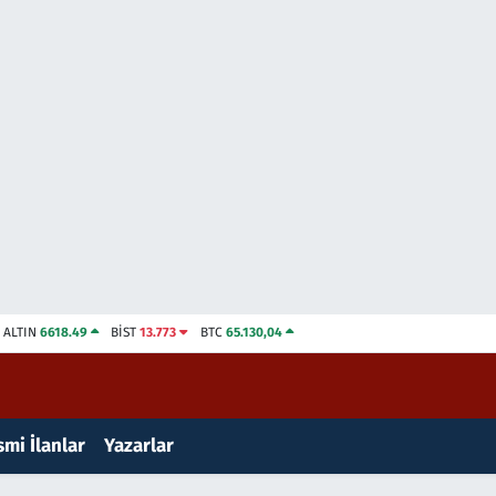
ALTIN
6618.49
BİST
13.773
BTC
65.130,04
mi İlanlar
Yazarlar