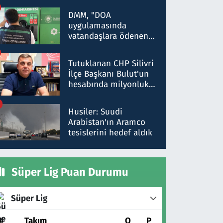
Kırıkkale'de yakalandı
DMM, "DOA
uygulamasında
vatandaşlara ödenen
iade tutarlarının
düşürüldüğü" iddiasını
Tutuklanan CHP Silivri
yalanladı
İlçe Başkanı Bulut'un
hesabında milyonluk
para trafiğine: Patron
talimat verdi, ben
Husiler: Suudi
gönderdim
Arabistan'ın Aramco
tesislerini hedef aldık
Süper Lig Puan Durumu
Süper Lig
#
Takım
O
P