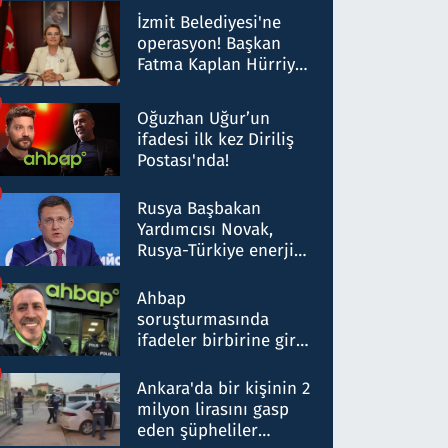
Milyar liralık para
İzmit Belediyesi'ne
trafiği tespit edildi
operasyon! Başkan
Fatma Kaplan Hürriyet
ve eşi gözaltına alındı
Oğuzhan Uğur’un
ifadesi ilk kez Diriliş
Postası'nda!
Rusya Başbakan
Yardımcısı Novak,
Rusya-Türkiye enerji
ortaklığının stratejik
nitelikte olduğunu
Ahbap
belirtti
soruşturmasında
ifadeler birbirine girdi:
Dokuz şüphelinin
ifadelerinden ortaya
Ankara'da bir kişinin 2
çıkan tablo şok etti
milyon lirasını gasp
eden şüpheliler