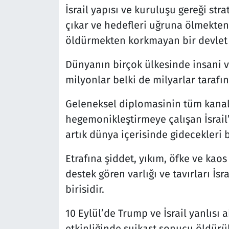
İsrail yapısı ve kuruluşu gereği stra
çıkar ve hedefleri uğruna ölmekte
öldürmekten korkmayan bir devlet 
Dünyanın birçok ülkesinde insani v
milyonlar belki de milyarlar tarafı
Geleneksel diplomasinin tüm kanal
hegemonikleştirmeye çalışan İsrai
artık dünya içerisinde gidecekleri 
Etrafına şiddet, yıkım, öfke ve kaos
destek gören varlığı ve tavırları İs
birisidir.
10 Eylül’de Trump ve İsrail yanlısı a
etkinliğinde suikast sonucu öldür