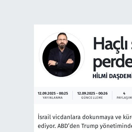
Resmi İlanlar
Rüya Tabirleri
Haçlı
Sağlık
perde;
Savunma Sanayi
Seçim 2023
HILMI DAŞDEM
Spor
12.09.2025 - 00:25
12.09.2025 - 00:26
4
YAYINLANMA
GÜNCELLEME
PAYLAŞIM
Teknoloji ve Bilim
İsrail vicdanlara dokunmaya ve kü
Televizyon
ediyor. ABD’den Trump yönetiminden