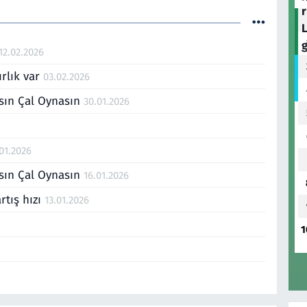
12.02.2026
ırlık var
03.02.2026
lasın Çal Oynasın
30.01.2026
01.2026
lasın Çal Oynasın
16.01.2026
rtış hızı
13.01.2026
1