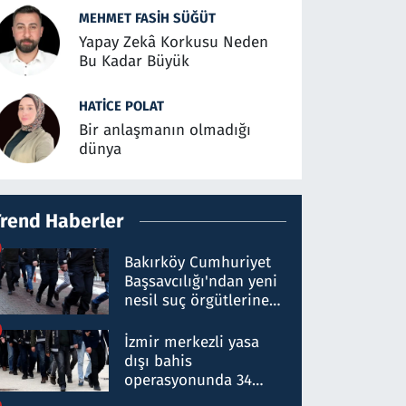
MEHMET FASIH SÜĞÜT
Yapay Zekâ Korkusu Neden
Bu Kadar Büyük
HATICE POLAT
Bir anlaşmanın olmadığı
dünya
Trend Haberler
Bakırköy Cumhuriyet
Başsavcılığı'ndan yeni
nesil suç örgütlerine
operasyon: 50 şüpheli
hakkında gözaltı kararı
İzmir merkezli yasa
dışı bahis
operasyonunda 34
gözaltı: Yaklaşık 2