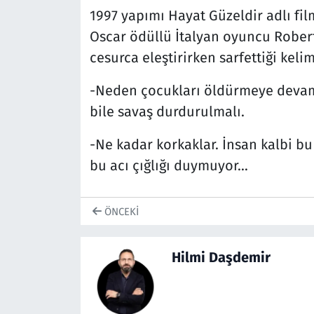
1997 yapımı Hayat Güzeldir adlı fi
Oscar ödüllü İtalyan oyuncu Roberto
cesurca eleştirirken sarfettiği keli
-Neden çocukları öldürmeye devam 
bile savaş durdurulmalı.
-Ne kadar korkaklar. İnsan kalbi b
bu acı çığlığı duymuyor…
ÖNCEKI
Hilmi Daşdemir