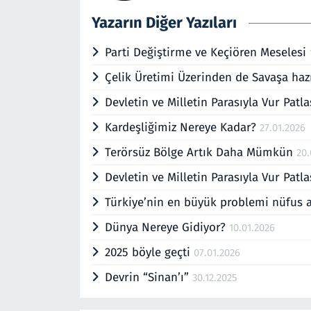
Yazarın Diğer Yazıları
Parti Değiştirme ve Keçiören Meselesi
Çelik Üretimi Üzerinden de Savaşa haz
Devletin ve Milletin Parasıyla Vur Pat
Kardeşliğimiz Nereye Kadar?
27.01.2026
Terörsüz Bölge Artık Daha Mümkün
20.
Devletin ve Milletin Parasıyla Vur Pat
Türkiye’nin en büyük problemi nüfus a
Dünya Nereye Gidiyor?
10.01.2026
2025 böyle geçti
07.01.2026
Devrin “Sinan’ı”
30.12.2025