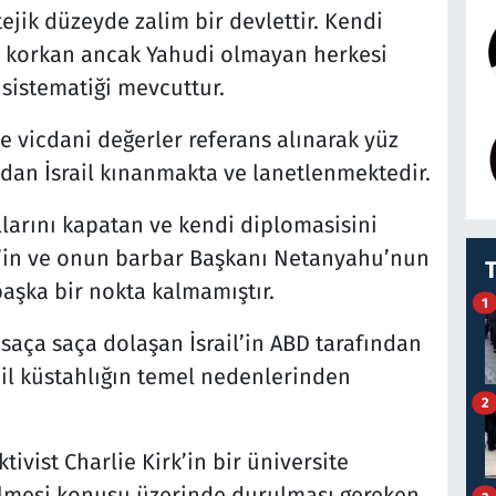
tejik düzeyde zalim bir devlettir. Kendi
n korkan ancak Yahudi olmayan herkesi
sistematiği mevcuttur.
e vicdani değerler referans alınarak yüz
ndan İsrail kınanmakta ve lanetlenmektedir.
larını kapatan ve kendi diplomasisini
l’in ve onun barbar Başkanı Netanyahu’nun
başka bir nokta kalmamıştır.
1
 saça saça dolaşan İsrail’in ABD tarafından
rail küstahlığın temel nedenlerinden
2
ktivist Charlie Kirk’in bir üniversite
ülmesi konusu üzerinde durulması gereken