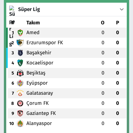
Süper Lig
#
Takım
O
P
Amed
0
0
1
Erzurumspor FK
0
0
2
Başakşehir
0
0
3
Kocaelispor
0
0
4
Beşiktaş
0
0
5
Eyüpspor
0
0
6
Galatasaray
0
0
7
Çorum FK
0
0
8
Gaziantep FK
0
0
9
Alanyaspor
0
0
10