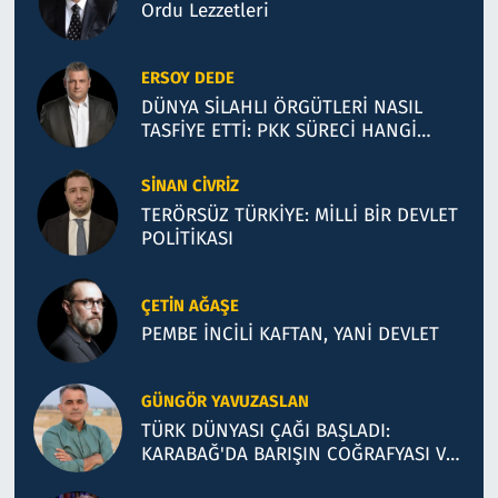
Ordu Lezzetleri
ERSOY DEDE
DÜNYA SİLAHLI ÖRGÜTLERİ NASIL
TASFİYE ETTİ: PKK SÜRECİ HANGİ
MODELE BENZİYOR?
SINAN CIVRIZ
TERÖRSÜZ TÜRKİYE: MİLLİ BİR DEVLET
POLİTİKASI
ÇETIN AĞAŞE
PEMBE İNCİLİ KAFTAN, YANİ DEVLET
GÜNGÖR YAVUZASLAN
TÜRK DÜNYASI ÇAĞI BAŞLADI:
KARABAĞ'DA BARIŞIN COĞRAFYASI VE
BAKÜ TEMASLARI