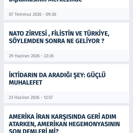
Resmi İlanlar
07 Temmuz 2026 - 09:30
Rüya Tabirleri
NATO ZİRVESİ , FİLİSTİN VE TÜRKİYE,
SÖYLEMDEN SONRA NE GELİYOR ?
Sağlık
29 Haziran 2026 - 22:26
Savunma Sanayi
İKTİDARIN DA ARADIĞI ŞEY: GÜÇLÜ
Seçim 2023
MUHALEFET
Spor
23 Haziran 2026 - 12:57
Teknoloji ve Bilim
AMERİKA İRAN KARŞISINDA GERİ ADIM
Televizyon
ATARKEN, AMERİKAN HEGEMONYASININ
SON DEMLERİ Mİ?