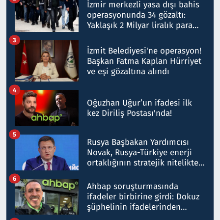
İzmir merkezli yasa dışı bahis
operasyonunda 34 gözaltı:
Yaklaşık 2 Milyar liralık para
trafiği tespit edildi
3
İzmit Belediyesi'ne operasyon!
Başkan Fatma Kaplan Hürriyet
ve eşi gözaltına alındı
4
Oğuzhan Uğur’un ifadesi ilk
kez Diriliş Postası'nda!
5
Rusya Başbakan Yardımcısı
Novak, Rusya-Türkiye enerji
ortaklığının stratejik nitelikte
olduğunu belirtti
6
Ahbap soruşturmasında
ifadeler birbirine girdi: Dokuz
şüphelinin ifadelerinden
ortaya çıkan tablo şok etti