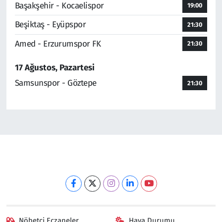
Başakşehir - Kocaelispor
19:00
Beşiktaş - Eyüpspor
21:30
Amed - Erzurumspor FK
21:30
17 Ağustos, Pazartesi
Samsunspor - Göztepe
21:30
Nöbetçi Eczaneler
Hava Durumu