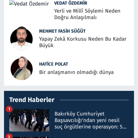
VEDAT ÖZDEMIR
Yerli ve Millî Söylemi Neden
Doğru Anlaşılmalı
MEHMET FASIH SÜĞÜT
Yapay Zekâ Korkusu Neden Bu Kadar
Büyük
HATICE POLAT
Bir anlaşmanın olmadığı dünya
Trend Haberler
1
Bakırköy Cumhuriyet
Başsavcılığı'ndan yeni nesil
suç örgütlerine operasyon: 50
şüpheli hakkında gözaltı kararı
2