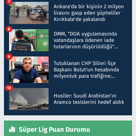
7
Ankara'da bir kişinin 2 milyon
lirasını gasp eden şüpheliler
Kırıkkale'de yakalandı
8
DMM, "DOA uygulamasında
vatandaşlara ödenen iade
tutarlarının düşürüldüğü"
iddiasını yalanladı
9
Tutuklanan CHP Silivri İlçe
Başkanı Bulut'un hesabında
milyonluk para trafiğine:
Patron talimat verdi, ben
10
gönderdim
Husiler: Suudi Arabistan'ın
Aramco tesislerini hedef aldık
Süper Lig Puan Durumu