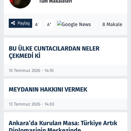
Tüm Makaleleri
Gündem
Paylaş
-
+
8 Makale
A
A
Haber
Kültür Sanat
BU ÜLKE CUNTACILARDAN NELER
ÇEKMEDİ Kİ
Kurumsal Haberler
Lezzet Durağı
15 Temmuz 2026 - 14:10
Memur ve Kamu
MEYDANIN HAKKINI VERMEK
Otomobil
13 Temmuz 2026 - 14:03
Oyun
Ankara’da Kurulan Masa: Türkiye Artık
Diplomasinin Merkezinde
Ramazan