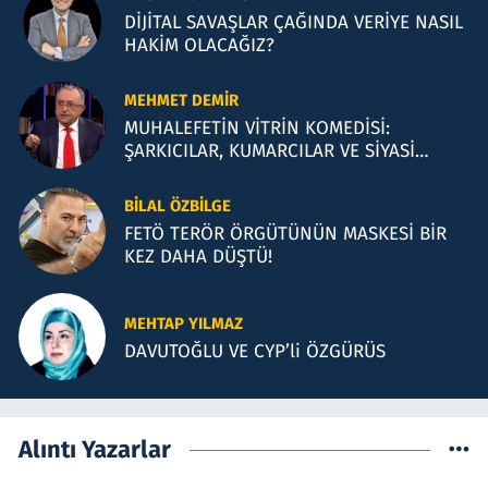
DİJİTAL SAVAŞLAR ÇAĞINDA VERİYE NASIL
HAKİM OLACAĞIZ?
MEHMET DEMIR
MUHALEFETİN VİTRİN KOMEDİSİ:
ŞARKICILAR, KUMARCILAR VE SİYASİ
İLLÜZYONLAR
BILAL ÖZBILGE
FETÖ TERÖR ÖRGÜTÜNÜN MASKESİ BİR
KEZ DAHA DÜŞTÜ!
MEHTAP YILMAZ
DAVUTOĞLU VE CYP’li ÖZGÜRÜS
Alıntı Yazarlar