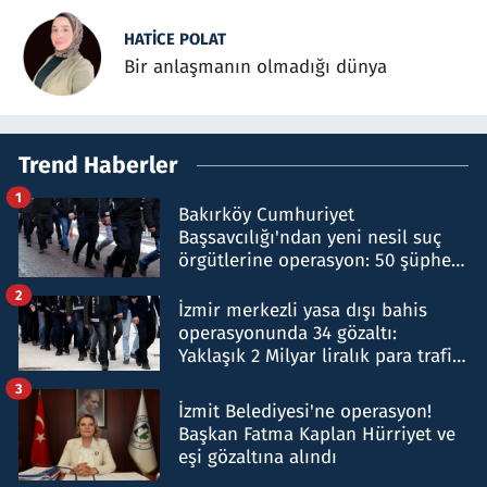
HATICE POLAT
Bir anlaşmanın olmadığı dünya
Trend Haberler
1
Bakırköy Cumhuriyet
Başsavcılığı'ndan yeni nesil suç
örgütlerine operasyon: 50 şüpheli
hakkında gözaltı kararı
2
İzmir merkezli yasa dışı bahis
operasyonunda 34 gözaltı:
Yaklaşık 2 Milyar liralık para trafiği
tespit edildi
3
İzmit Belediyesi'ne operasyon!
Başkan Fatma Kaplan Hürriyet ve
eşi gözaltına alındı