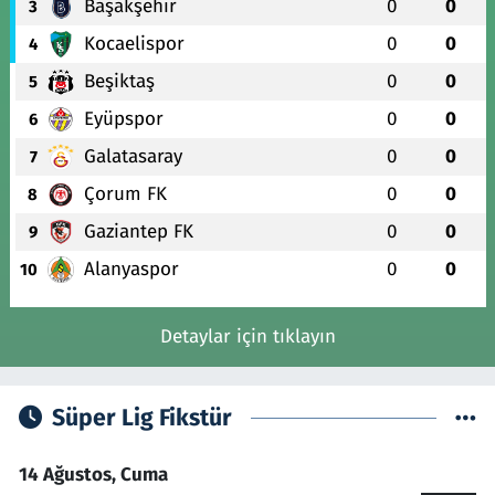
Başakşehir
0
0
3
Kocaelispor
0
0
4
Beşiktaş
0
0
5
Eyüpspor
0
0
6
Galatasaray
0
0
7
Çorum FK
0
0
8
Gaziantep FK
0
0
9
Alanyaspor
0
0
10
Detaylar için tıklayın
Süper Lig Fikstür
14 Ağustos, Cuma