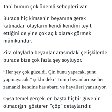
Tabi bunun çok önemli sebepleri var.
Resmi İlanlar
Burada hiç kimsenin beyanına gerek
Rüya Tabirleri
kalmadan olayların kendi kendini teyit
ettiğini de yine çok açık olarak görmek
Sağlık
mümkündür.
Savunma Sanayi
Zira olaylarla beyanlar arasındaki çelişkilerde
burada bize çok fazla şey söylüyor.
Seçim 2023
“Her şey çok güzeldi. Çin bunu yapacak, şunu
Spor
yapmayacak.” şeklindeki Trump beyanları ise her
zamanki kendine has abartı ve hayalleri yansıtıyor.
Teknoloji ve Bilim
Oysa temel gerçek, en başta hiçbir güvenin
Televizyon
olmadığını gösteren “çöp” detaylarıdır.