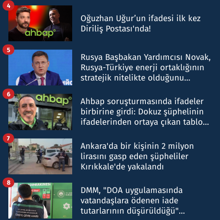
4
Oğuzhan Uğur’un ifadesi ilk kez
Diriliş Postası'nda!
5
Rusya Başbakan Yardımcısı Novak,
Rusya-Türkiye enerji ortaklığının
stratejik nitelikte olduğunu
belirtti
6
Ahbap soruşturmasında ifadeler
birbirine girdi: Dokuz şüphelinin
ifadelerinden ortaya çıkan tablo
şok etti
7
Ankara'da bir kişinin 2 milyon
lirasını gasp eden şüpheliler
Kırıkkale'de yakalandı
8
DMM, "DOA uygulamasında
vatandaşlara ödenen iade
tutarlarının düşürüldüğü"