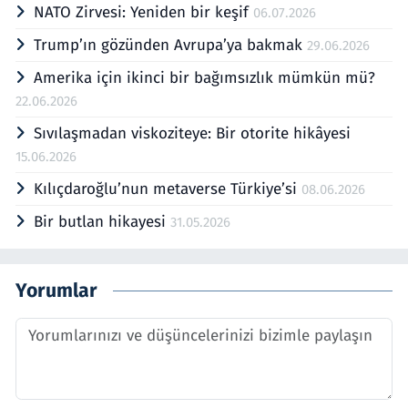
NATO Zirvesi: Yeniden bir keşif
06.07.2026
Trump’ın gözünden Avrupa’ya bakmak
29.06.2026
Amerika için ikinci bir bağımsızlık mümkün mü?
22.06.2026
Sıvılaşmadan viskoziteye: Bir otorite hikâyesi
15.06.2026
Kılıçdaroğlu’nun metaverse Türkiye’si
08.06.2026
Bir butlan hikayesi
31.05.2026
Yorumlar