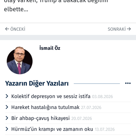
olay varken, Trump’a bakacak değilim
elbette…
ÖNCEKI
SONRAKI
İsmail Öz
Yazarın Diğer Yazıları
Kolektif depresyon ve sessiz istifa
03.08.2026
Hareket hastalığına tutulmak
27.07.2026
Bir ahbap-çavuş hikayesi
20.07.2026
Hürmüz’ün krampı ve zamanın oku
13.07.2026