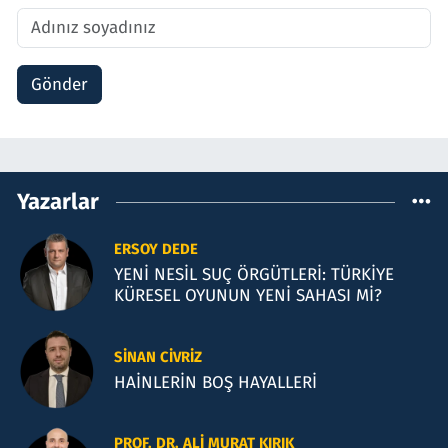
Gönder
Yazarlar
ERSOY DEDE
YENİ NESİL SUÇ ÖRGÜTLERİ: TÜRKİYE
KÜRESEL OYUNUN YENİ SAHASI Mİ?
SINAN CIVRIZ
HAİNLERİN BOŞ HAYALLERİ
PROF. DR. ALI MURAT KIRIK