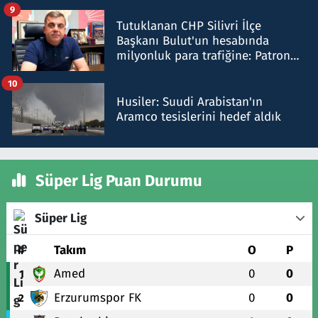
iddiasını yalanladı
9
Tutuklanan CHP Silivri İlçe
Başkanı Bulut'un hesabında
milyonluk para trafiğine: Patron
talimat verdi, ben gönderdim
10
Husiler: Suudi Arabistan'ın
Aramco tesislerini hedef aldık
Süper Lig Puan Durumu
Süper Lig
#
Takım
O
P
Amed
0
0
1
Erzurumspor FK
0
0
2