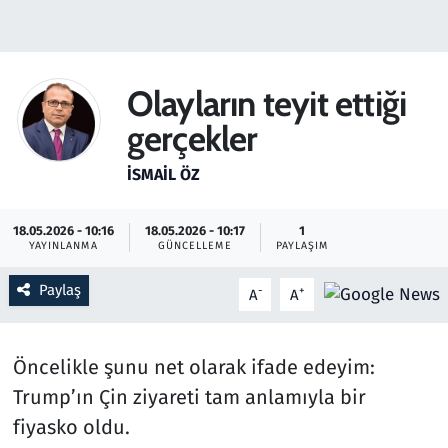
Gündem
Haber
Olayların teyit ettiği
gerçekler
Kültür Sanat
İSMAIL ÖZ
Kurumsal Haberler
18.05.2026 - 10:16
18.05.2026 - 10:17
1
Lezzet Durağı
YAYINLANMA
GÜNCELLEME
PAYLAŞIM
Memur ve Kamu
Paylaş
-
+
A
A
Otomobil
Öncelikle şunu net olarak ifade edeyim:
Oyun
Trump’ın Çin ziyareti tam anlamıyla bir
fiyasko oldu.
Ramazan