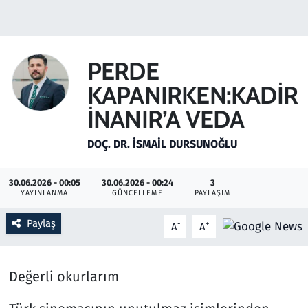
Gündem
Haber
PERDE
KAPANIRKEN:KADİR
Kültür Sanat
İNANIR’A VEDA
Kurumsal Haberler
DOÇ. DR. İSMAIL DURSUNOĞLU
Lezzet Durağı
30.06.2026 - 00:05
30.06.2026 - 00:24
3
YAYINLANMA
GÜNCELLEME
PAYLAŞIM
Memur ve Kamu
Paylaş
-
+
A
A
Otomobil
Oyun
Değerli okurlarım
Ramazan