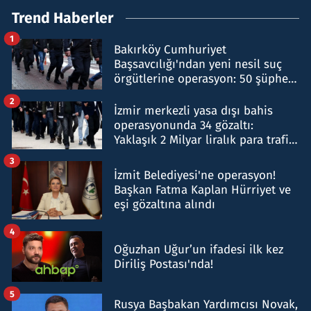
Trend Haberler
1
Bakırköy Cumhuriyet
Başsavcılığı'ndan yeni nesil suç
örgütlerine operasyon: 50 şüpheli
hakkında gözaltı kararı
2
İzmir merkezli yasa dışı bahis
operasyonunda 34 gözaltı:
Yaklaşık 2 Milyar liralık para trafiği
tespit edildi
3
İzmit Belediyesi'ne operasyon!
Başkan Fatma Kaplan Hürriyet ve
eşi gözaltına alındı
4
Oğuzhan Uğur’un ifadesi ilk kez
Diriliş Postası'nda!
5
Rusya Başbakan Yardımcısı Novak,