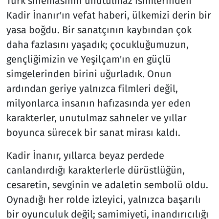
Türk sinemasının unutulmaz isimlerinden
Kadir İnanır'ın vefat haberi, ülkemizi derin bir
Resmi İlanlar
yasa boğdu. Bir sanatçının kaybından çok
daha fazlasını yaşadık; çocukluğumuzun,
Rüya Tabirleri
gençliğimizin ve Yeşilçam'ın en güçlü
Sağlık
simgelerinden birini uğurladık. Onun
ardından geriye yalnızca filmleri değil,
Savunma Sanayi
milyonlarca insanın hafızasında yer eden
karakterler, unutulmaz sahneler ve yıllar
Seçim 2023
boyunca sürecek bir sanat mirası kaldı.
Spor
Kadir İnanır, yıllarca beyaz perdede
canlandırdığı karakterlerle dürüstlüğün,
Teknoloji ve Bilim
cesaretin, sevginin ve adaletin sembolü oldu.
Televizyon
Oynadığı her rolde izleyici, yalnızca başarılı
bir oyunculuk değil; samimiyeti, inandırıcılığı