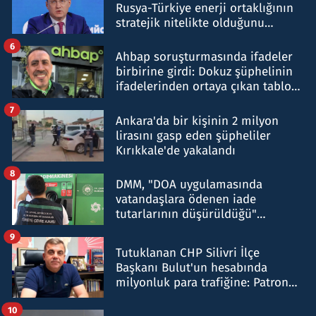
Rusya-Türkiye enerji ortaklığının
stratejik nitelikte olduğunu
belirtti
6
Ahbap soruşturmasında ifadeler
birbirine girdi: Dokuz şüphelinin
ifadelerinden ortaya çıkan tablo
şok etti
7
Ankara'da bir kişinin 2 milyon
lirasını gasp eden şüpheliler
Kırıkkale'de yakalandı
8
DMM, "DOA uygulamasında
vatandaşlara ödenen iade
tutarlarının düşürüldüğü"
iddiasını yalanladı
9
Tutuklanan CHP Silivri İlçe
Başkanı Bulut'un hesabında
milyonluk para trafiğine: Patron
talimat verdi, ben gönderdim
10