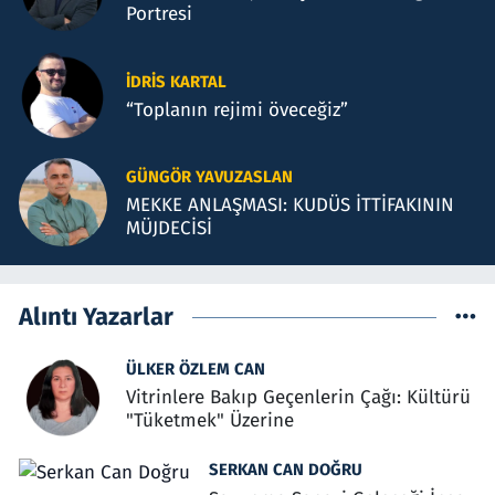
Portresi
İDRIS KARTAL
“Toplanın rejimi öveceğiz”
GÜNGÖR YAVUZASLAN
MEKKE ANLAŞMASI: KUDÜS İTTİFAKININ
MÜJDECİSİ
Alıntı Yazarlar
ÜLKER ÖZLEM CAN
Vitrinlere Bakıp Geçenlerin Çağı: Kültürü
"Tüketmek" Üzerine
SERKAN CAN DOĞRU