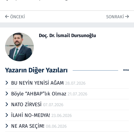
ÖNCEKI
SONRAKI
Doç. Dr. İsmail Dursunoğlu
Yazarın Diğer Yazıları
BU NEYİN YENİSİ AĞAM
28.07.2026
Böyle “AHBAP”lık Olmaz
21.07.2026
NATO ZİRVESİ
07.07.2026
İLAHİ NO-MEDYA!
23.06.2026
NE ARA SEÇİM!
08.06.2026