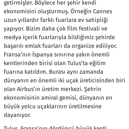
getirmişler. Böylece her şehir kendi
ekonomisini oluşturmuş. Örneğin Cannes
Resmi İlanlar
uzun yıllardır farklı fuarlara ev sahipliği
Rüya Tabirleri
yapıyor. Bizim daha çok film festivali ve
medya içerik fuarlarıyla bildiğimiz şehirde
Sağlık
başarılı emlak fuarları da organize ediliyor.
Fransa’nın İspanya sınırına yakın önemli
Savunma Sanayi
kentlerinden birisi olan Tulus’ta eğitim
fuarına katıldım. Burası aynı zamanda
Seçim 2023
dünyanın en önemli iki uçak üreticisinden biri
Spor
olan Airbus’ın üretim merkezi. Şehrin
ekonomisinin amiral gemisi, dünyanın en
Teknoloji ve Bilim
büyük yolcu uçaklarının üretilmesine
dayanıyor.
Televizyon
Tulus, Fransa’nın dördüncü büyük kenti