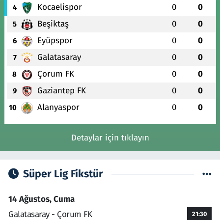
Kocaelispor
0
0
4
Beşiktaş
0
0
5
Eyüpspor
0
0
6
Galatasaray
0
0
7
Çorum FK
0
0
8
Gaziantep FK
0
0
9
Alanyaspor
0
0
10
Detaylar için tıklayın
Süper Lig Fikstür
14 Ağustos, Cuma
Galatasaray - Çorum FK
21:30