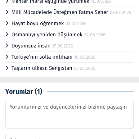
Mehter marşı eşliğinde yürümek
16.07.2026
Milli Mücadelede Üsteğmen Fatma Seher
09.07.2026
Hayat boyu öğrenmek
02.07.2026
Osmanlıyı yeniden düşünmek
24.06.2026
Doyumsuz insan
17.06.2026
Türkiye’nin solla imtihanı
10.06.2026
Taşların ülkesi: Sengistan
03.06.2026
Yorumlar (1)