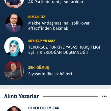
AK Parti’nin rantçı şımarıkları
İSMAIL ÖZ
Mekke Antlaşması'na “spill-over
effect”inden bakmak
MEHTAP YILMAZ
TERÖRSÜZ TÜRKİYE YASASI KARŞITLIĞI
EŞİTTİR ERDOĞAN DÜŞMANLIĞI!
ZEKI GÜMÜŞ
Siyasetin ilkesiz hâlleri
Alıntı Yazarlar
ÜLKER ÖZLEM CAN