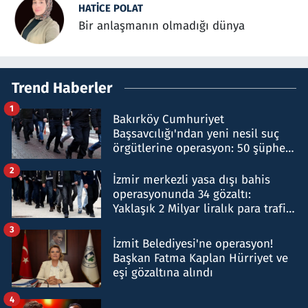
HATICE POLAT
Bir anlaşmanın olmadığı dünya
Trend Haberler
1
Bakırköy Cumhuriyet
Başsavcılığı'ndan yeni nesil suç
örgütlerine operasyon: 50 şüpheli
hakkında gözaltı kararı
2
İzmir merkezli yasa dışı bahis
operasyonunda 34 gözaltı:
Yaklaşık 2 Milyar liralık para trafiği
tespit edildi
3
İzmit Belediyesi'ne operasyon!
Başkan Fatma Kaplan Hürriyet ve
eşi gözaltına alındı
4