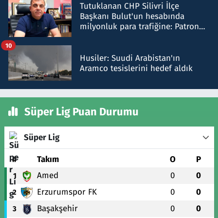
Tutuklanan CHP Silivri İlçe
Başkanı Bulut'un hesabında
milyonluk para trafiğine: Patron
talimat verdi, ben gönderdim
10
Husiler: Suudi Arabistan'ın
Aramco tesislerini hedef aldık
Süper Lig Puan Durumu
Süper Lig
#
Takım
O
P
Amed
0
0
1
Erzurumspor FK
0
0
2
Başakşehir
0
0
3