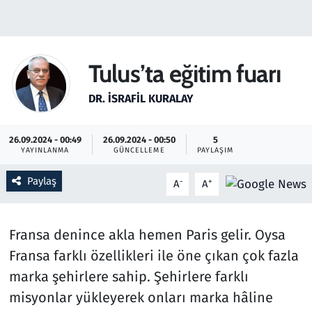
Gündem
Haber
Tulus’ta eğitim fuarı
Kültür Sanat
DR. İSRAFIL KURALAY
Kurumsal Haberler
26.09.2024 - 00:49
26.09.2024 - 00:50
5
YAYINLANMA
GÜNCELLEME
PAYLAŞIM
Lezzet Durağı
Paylaş
-
+
A
A
Memur ve Kamu
Fransa denince akla hemen Paris gelir. Oysa
Otomobil
Fransa farklı özellikleri ile öne çıkan çok fazla
Oyun
marka şehirlere sahip. Şehirlere farklı
misyonlar yükleyerek onları marka hâline
Ramazan