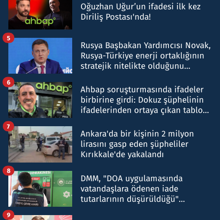
Oğuzhan Uğur’un ifadesi ilk kez
Diriliş Postası'nda!
5
Rusya Başbakan Yardımcısı Novak,
Rusya-Türkiye enerji ortaklığının
stratejik nitelikte olduğunu
belirtti
6
Ahbap soruşturmasında ifadeler
birbirine girdi: Dokuz şüphelinin
ifadelerinden ortaya çıkan tablo
şok etti
7
Ankara'da bir kişinin 2 milyon
lirasını gasp eden şüpheliler
Kırıkkale'de yakalandı
8
DMM, "DOA uygulamasında
vatandaşlara ödenen iade
tutarlarının düşürüldüğü"
iddiasını yalanladı
9