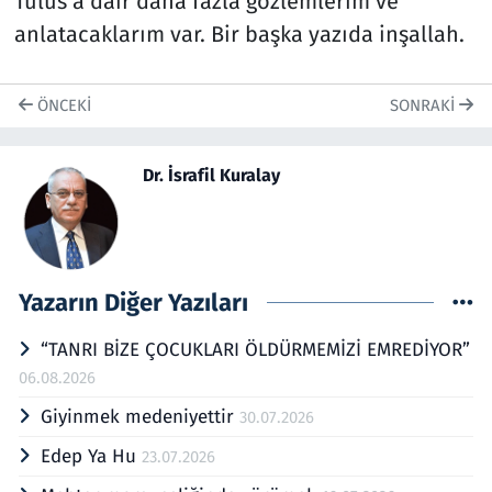
Tulus’a dair daha fazla gözlemlerim ve
anlatacaklarım var. Bir başka yazıda inşallah.
ÖNCEKI
SONRAKI
Dr. İsrafil Kuralay
Yazarın Diğer Yazıları
“TANRI BİZE ÇOCUKLARI ÖLDÜRMEMİZİ EMREDİYOR”
06.08.2026
Giyinmek medeniyettir
30.07.2026
Edep Ya Hu
23.07.2026