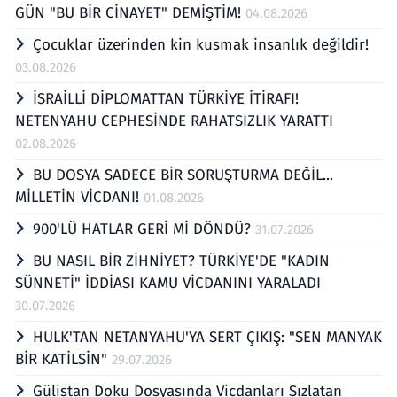
GÜN "BU BİR CİNAYET" DEMİŞTİM!
04.08.2026
Çocuklar üzerinden kin kusmak insanlık değildir!
03.08.2026
İSRAİLLİ DİPLOMATTAN TÜRKİYE İTİRAFI!
NETENYAHU CEPHESİNDE RAHATSIZLIK YARATTI
02.08.2026
BU DOSYA SADECE BİR SORUŞTURMA DEĞİL...
MİLLETİN VİCDANI!
01.08.2026
900'LÜ HATLAR GERİ Mİ DÖNDÜ?
31.07.2026
BU NASIL BİR ZİHNİYET? TÜRKİYE'DE "KADIN
SÜNNETİ" İDDİASI KAMU VİCDANINI YARALADI
30.07.2026
HULK'TAN NETANYAHU'YA SERT ÇIKIŞ: "SEN MANYAK
BİR KATİLSİN"
29.07.2026
Gülistan Doku Dosyasında Vicdanları Sızlatan