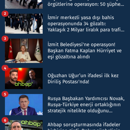
örgütlerine operasyon: 50 şüpheli
hakkında gözaltı kararı
2
İzmir merkezli yasa dışı bahis
operasyonunda 34 gözaltı:
Yaklaşık 2 Milyar liralık para trafiği
tespit edildi
3
İzmit Belediyesi'ne operasyon!
Başkan Fatma Kaplan Hürriyet ve
eşi gözaltına alındı
4
Oğuzhan Uğur’un ifadesi ilk kez
Diriliş Postası'nda!
5
Rusya Başbakan Yardımcısı Novak,
Rusya-Türkiye enerji ortaklığının
stratejik nitelikte olduğunu
belirtti
6
Ahbap soruşturmasında ifadeler