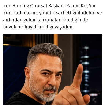
Koç Holding Onursal Başkanı Rahmi Koç'un
Resmi İlanlar
Kürt kadınlarına yönelik sarf ettiği ifadeleri ve
ardından gelen kahkahaları izlediğimde
Rüya Tabirleri
büyük bir hayal kırıklığı yaşadım.
Sağlık
Savunma Sanayi
Seçim 2023
Spor
Teknoloji ve Bilim
Televizyon