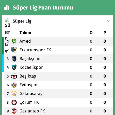
Süper Lig Puan Durumu
Süper Lig
#
Takım
O
P
Amed
0
0
1
Erzurumspor FK
0
0
2
Başakşehir
0
0
3
Kocaelispor
0
0
4
Beşiktaş
0
0
5
Eyüpspor
0
0
6
Galatasaray
0
0
7
Çorum FK
0
0
8
Gaziantep FK
0
0
9