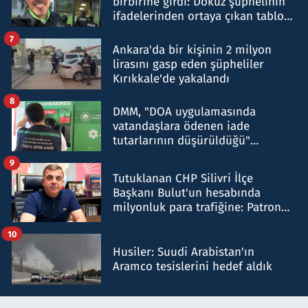
birbirine girdi: Dokuz şüphelinin
ifadelerinden ortaya çıkan tablo
şok etti
7
Ankara'da bir kişinin 2 milyon
lirasını gasp eden şüpheliler
Kırıkkale'de yakalandı
8
DMM, "DOA uygulamasında
vatandaşlara ödenen iade
tutarlarının düşürüldüğü"
iddiasını yalanladı
9
Tutuklanan CHP Silivri İlçe
Başkanı Bulut'un hesabında
milyonluk para trafiğine: Patron
talimat verdi, ben gönderdim
10
Husiler: Suudi Arabistan'ın
Aramco tesislerini hedef aldık