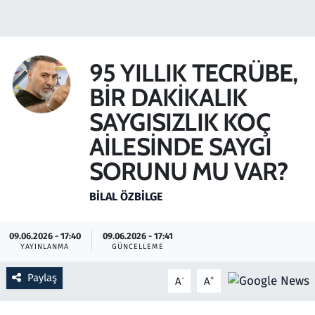
Gündem
Haber
95 YILLIK TECRÜBE,
BİR DAKİKALIK
Kültür Sanat
SAYGISIZLIK KOÇ
Kurumsal Haberler
AİLESİNDE SAYGI
SORUNU MU VAR?
Lezzet Durağı
BILAL ÖZBILGE
Memur ve Kamu
09.06.2026 - 17:40
09.06.2026 - 17:41
Otomobil
YAYINLANMA
GÜNCELLEME
Oyun
Paylaş
-
+
A
A
Ramazan