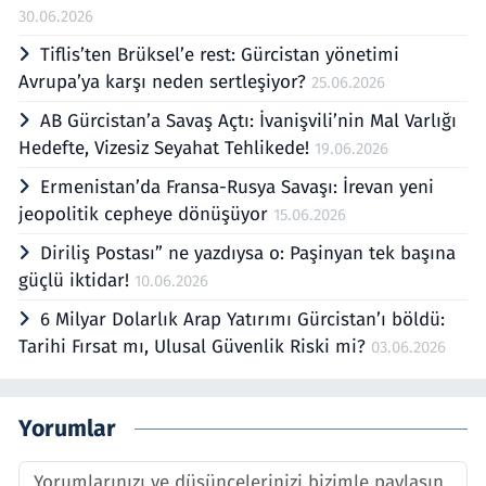
30.06.2026
Tiflis’ten Brüksel’e rest: Gürcistan yönetimi
Avrupa’ya karşı neden sertleşiyor?
25.06.2026
AB Gürcistan’a Savaş Açtı: İvanişvili’nin Mal Varlığı
Hedefte, Vizesiz Seyahat Tehlikede!
19.06.2026
Ermenistan’da Fransa-Rusya Savaşı: İrevan yeni
jeopolitik cepheye dönüşüyor
15.06.2026
Diriliş Postası” ne yazdıysa o: Paşinyan tek başına
güçlü iktidar!
10.06.2026
6 Milyar Dolarlık Arap Yatırımı Gürcistan’ı böldü:
Tarihi Fırsat mı, Ulusal Güvenlik Riski mi?
03.06.2026
Yorumlar