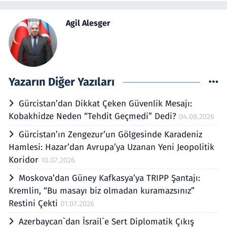
Agil Alesger
Yazarın Diğer Yazıları
Gürcistan’dan Dikkat Çeken Güvenlik Mesajı:
Kobakhidze Neden “Tehdit Geçmedi” Dedi?
04.08.2026
Gürcistan’ın Zengezur’un Gölgesinde Karadeniz
Hamlesi: Hazar’dan Avrupa’ya Uzanan Yeni Jeopolitik
Koridor
10.07.2026
Moskova’dan Güney Kafkasya’ya TRIPP Şantajı:
Kremlin, “Bu masayı biz olmadan kuramazsınız”
Restini Çekti
01.07.2026
Azerbaycan`dan İsrail`e Sert Diplomatik Çıkış