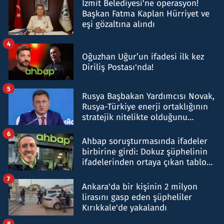
İzmit Belediyesi'ne operasyon!
Başkan Fatma Kaplan Hürriyet ve
eşi gözaltına alındı
4
Oğuzhan Uğur’un ifadesi ilk kez
Diriliş Postası'nda!
5
Rusya Başbakan Yardımcısı Novak,
Rusya-Türkiye enerji ortaklığının
stratejik nitelikte olduğunu
belirtti
6
Ahbap soruşturmasında ifadeler
birbirine girdi: Dokuz şüphelinin
ifadelerinden ortaya çıkan tablo
şok etti
7
Ankara'da bir kişinin 2 milyon
lirasını gasp eden şüpheliler
Kırıkkale'de yakalandı
8