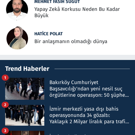
MEHMET FASIH SÜĞÜT
Yapay Zekâ Korkusu Neden Bu Kadar
Büyük
HATICE POLAT
Bir anlaşmanın olmadığı dünya
Trend Haberler
1
Bakırköy Cumhuriyet
Başsavcılığı'ndan yeni nesil suç
örgütlerine operasyon: 50 şüpheli
hakkında gözaltı kararı
2
İzmir merkezli yasa dışı bahis
operasyonunda 34 gözaltı:
Yaklaşık 2 Milyar liralık para trafiği
tespit edildi
3