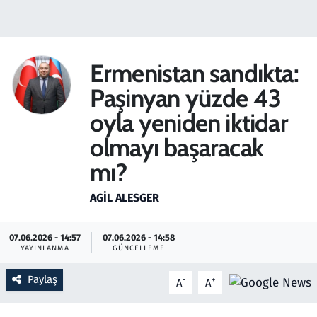
Gündem
Haber
Ermenistan sandıkta:
Paşinyan yüzde 43
Kültür Sanat
oyla yeniden iktidar
Kurumsal Haberler
olmayı başaracak
mı?
Lezzet Durağı
AGIL ALESGER
Memur ve Kamu
07.06.2026 - 14:57
07.06.2026 - 14:58
Otomobil
YAYINLANMA
GÜNCELLEME
Oyun
Paylaş
-
+
A
A
Ramazan