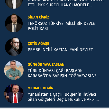
ETTİ: PKK SÜRECİ HANGİ MODELE
BENZİYOR?
SINAN CIVRIZ
TERÖRSÜZ TÜRKİYE: MİLLİ BİR DEVLET
POLİTİKASI
ÇETIN AĞAŞE
PEMBE İNCİLİ KAFTAN, YANİ DEVLET
GÜNGÖR YAVUZASLAN
TÜRK DÜNYASI ÇAĞI BAŞLADI:
KARABAĞ'DA BARIŞIN COĞRAFYASI VE
BAKÜ TEMASLARI
MEHMET DEMIR
Yunanistan’a Çağrı: Bölgenin İhtiyacı
Silah Gölgeleri Değil, Hukuk ve Akl-ı
Selimdir