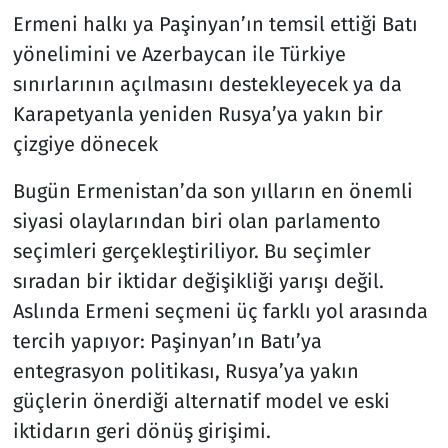
Ermeni halkı ya Paşinyan’ın temsil ettiği Batı
Resmi İlanlar
yönelimini ve Azerbaycan ile Türkiye
sınırlarının açılmasını destekleyecek ya da
Rüya Tabirleri
Karapetyanla yeniden Rusya’ya yakın bir
çizgiye dönecek
Sağlık
Bugün Ermenistan’da son yılların en önemli
Savunma Sanayi
siyasi olaylarından biri olan parlamento
seçimleri gerçekleştiriliyor. Bu seçimler
Seçim 2023
sıradan bir iktidar değişikliği yarışı değil.
Spor
Aslında Ermeni seçmeni üç farklı yol arasında
tercih yapıyor: Paşinyan’ın Batı’ya
Teknoloji ve Bilim
entegrasyon politikası, Rusya’ya yakın
güçlerin önerdiği alternatif model ve eski
Televizyon
iktidarın geri dönüş girişimi.