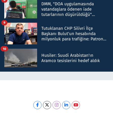
DMM, "DOA uygulamasında
vatandaşlara ödenen iade
tutarlarının düşürüldüğü"
iddiasını yalanladı
9
Tutuklanan CHP Silivri İlçe
Başkanı Bulut'un hesabında
milyonluk para trafiğine: Patron
talimat verdi, ben gönderdim
10
Husiler: Suudi Arabistan'ın
Aramco tesislerini hedef aldık