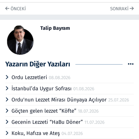
ÖNCEKI
SONRAKI
Talip Bayram
Yazarın Diğer Yazıları
Ordu Lezzetleri
08.08.2026
İstanbul’da Uygur Sofrası
01.08.2026
Ordu'nun Lezzet Mirası Dünyaya Açılıyor
25.07.2026
Göçten gelen lezzet “Köfte”
18.07.2026
Gecenin Lezzeti “HaBu Döner”
11.07.2026
Koku, Hafıza ve Ateş
04.07.2026