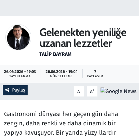
Gündem
Haber
Gelenekten yeniliğe
uzanan lezzetler
Kültür Sanat
TALIP BAYRAM
Kurumsal Haberler
26.06.2026 - 19:03
26.06.2026 - 19:04
7
Lezzet Durağı
YAYINLANMA
GÜNCELLEME
PAYLAŞIM
Memur ve Kamu
Paylaş
-
+
A
A
Otomobil
Gastronomi dünyası her geçen gün daha
Oyun
zengin, daha renkli ve daha dinamik bir
yapıya kavuşuyor. Bir yanda yüzyıllardır
Ramazan