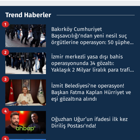
Trend Haberler
1
Bakırköy Cumhuriyet
Başsavcılığı'ndan yeni nesil suç
örgütlerine operasyon: 50 şüpheli
hakkında gözaltı kararı
2
İzmir merkezli yasa dışı bahis
operasyonunda 34 gözaltı:
Yaklaşık 2 Milyar liralık para trafiği
tespit edildi
3
İzmit Belediyesi'ne operasyon!
Başkan Fatma Kaplan Hürriyet ve
eşi gözaltına alındı
4
Oğuzhan Uğur’un ifadesi ilk kez
Diriliş Postası'nda!
5