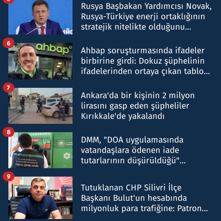
Rusya Başbakan Yardımcısı Novak,
Rusya-Türkiye enerji ortaklığının
stratejik nitelikte olduğunu
belirtti
6
Ahbap soruşturmasında ifadeler
birbirine girdi: Dokuz şüphelinin
ifadelerinden ortaya çıkan tablo
şok etti
7
Ankara'da bir kişinin 2 milyon
lirasını gasp eden şüpheliler
Kırıkkale'de yakalandı
8
DMM, "DOA uygulamasında
vatandaşlara ödenen iade
tutarlarının düşürüldüğü"
iddiasını yalanladı
9
Tutuklanan CHP Silivri İlçe
Başkanı Bulut'un hesabında
milyonluk para trafiğine: Patron
talimat verdi, ben gönderdim