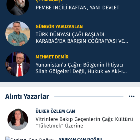
PEMBE İNCİLİ KAFTAN, YANİ DEVLET
GÜNGÖR YAVUZASLAN
TÜRK DÜNYASI ÇAĞI BAŞLADI:
KARABAĞ'DA BARIŞIN COĞRAFYASI VE
BAKÜ TEMASLARI
MEHMET DEMIR
Yunanistan’a Çağrı: Bölgenin İhtiyacı
Silah Gölgeleri Değil, Hukuk ve Akl-ı
Selimdir
Alıntı Yazarlar
ÜLKER ÖZLEM CAN
Vitrinlere Bakıp Geçenlerin Çağı: Kültürü
"Tüketmek" Üzerine
SERKAN CAN DOĞRU