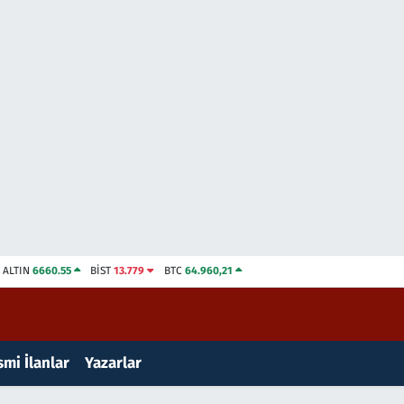
ALTIN
6660.55
BİST
13.779
BTC
64.960,21
mi İlanlar
Yazarlar