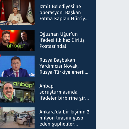
Milyar liralık para
İzmit Belediyesi'ne
trafiği tespit edildi
operasyon! Başkan
Fatma Kaplan Hürriyet
ve eşi gözaltına alındı
Oğuzhan Uğur’un
ifadesi ilk kez Diriliş
Postası'nda!
Rusya Başbakan
Yardımcısı Novak,
Rusya-Türkiye enerji
ortaklığının stratejik
nitelikte olduğunu
Ahbap
belirtti
soruşturmasında
ifadeler birbirine girdi:
Dokuz şüphelinin
ifadelerinden ortaya
Ankara'da bir kişinin 2
çıkan tablo şok etti
milyon lirasını gasp
eden şüpheliler