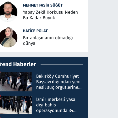
MEHMET FASIH SÜĞÜT
Yapay Zekâ Korkusu Neden
Bu Kadar Büyük
HATICE POLAT
Bir anlaşmanın olmadığı
dünya
Trend Haberler
Bakırköy Cumhuriyet
Başsavcılığı'ndan yeni
nesil suç örgütlerine
operasyon: 50 şüpheli
hakkında gözaltı kararı
İzmir merkezli yasa
dışı bahis
operasyonunda 34
gözaltı: Yaklaşık 2