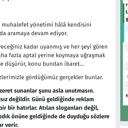
n muhalefet yönetimi hâlâ kendisini
nda aramaya devam ediyor.
eyeceğiniz kadar uyanmış ve her şeyi gören
aha fazla aptal yerine koymaya uğraşmak
ale düşürür, konu bundan ibaret…
zlerimizle gördüğümüz gerçekler bunlar.
zeret sunanlar şunu asla unutmasın.
1
asız değildir. Günü geldiğinde reklam
ir bir hatırlar. Atılan sloganları değil,
andık önüne geldiğinde de duyduğu sözlere
r verir.