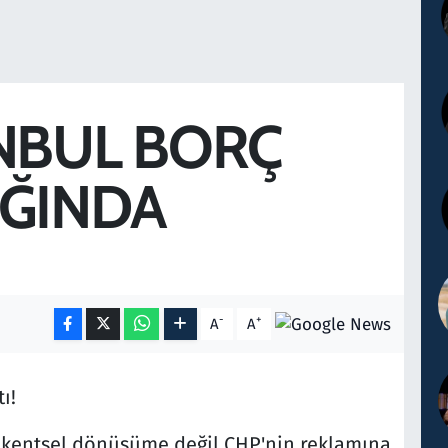
NBUL BORÇ
ĞINDA
-
+
A
A
ı!
 kentsel dönüşüme değil CHP'nin reklamına