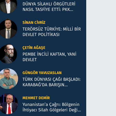
DÜNYA SİLAHLI ÖRGÜTLERİ
NASIL TASFİYE ETTİ: PKK
SÜRECİ HANGİ MODELE
BENZİYOR?
SINAN CIVRIZ
TERÖRSÜZ TÜRKİYE: MİLLİ BİR
DEVLET POLİTİKASI
ÇETIN AĞAŞE
PEMBE İNCİLİ KAFTAN, YANİ
DEVLET
GÜNGÖR YAVUZASLAN
TÜRK DÜNYASI ÇAĞI BAŞLADI:
KARABAĞ'DA BARIŞIN
COĞRAFYASI VE BAKÜ
TEMASLARI
MEHMET DEMIR
Yunanistan’a Çağrı: Bölgenin
İhtiyacı Silah Gölgeleri Değil,
Hukuk ve Akl-ı Selimdir