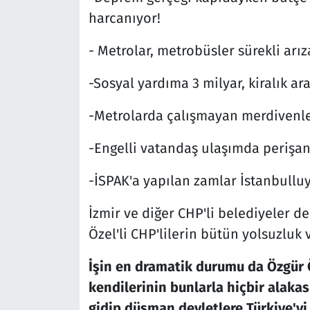
harcanıyor!
- Metrolar, metrobüsler sürekli arız
-Sosyal yardıma 3 milyar, kiralık ar
-Metrolarda çalışmayan merdivenle
-Engelli vatandaş ulaşımda perişan
-İSPAK'a yapılan zamlar İstanbulluy
İzmir ve diğer CHP'li belediyeler de
Özel'li CHP'lilerin bütün yolsuzluk 
İşin en dramatik durumu da Özgür 
kendilerinin bunlarla hiçbir alak
gidip düşman devletlere Türkiye'yi 