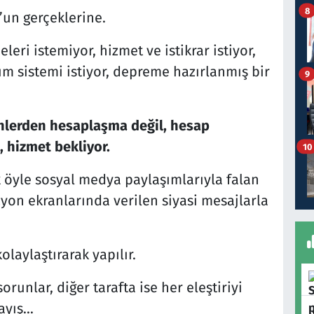
8
un gerçeklerine.
leri istemiyor, hizmet ve istikrar istiyor,
şım sistemi istiyor, depreme hazırlanmış bir
9
enlerden hesaplaşma değil, hesap
, hizmet bekliyor.
10
k öyle sosyal medya paylaşımlarıyla falan
zyon ekranlarında verilen siyasi mesajlarla
olaylaştırarak yapılır.
runlar, diğer tarafta ise her eleştiriyi
yış...