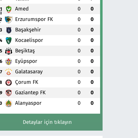
Amed
0
0
1
Erzurumspor FK
0
0
2
Başakşehir
0
0
3
Kocaelispor
0
0
4
Beşiktaş
0
0
5
Eyüpspor
0
0
6
Galatasaray
0
0
7
Çorum FK
0
0
8
Gaziantep FK
0
0
9
Alanyaspor
0
0
0
Detaylar için tıklayın