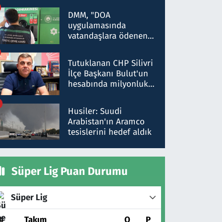
Kırıkkale'de yakalandı
DMM, "DOA
uygulamasında
vatandaşlara ödenen
iade tutarlarının
düşürüldüğü" iddiasını
Tutuklanan CHP Silivri
yalanladı
İlçe Başkanı Bulut'un
hesabında milyonluk
para trafiğine: Patron
talimat verdi, ben
Husiler: Suudi
gönderdim
Arabistan'ın Aramco
tesislerini hedef aldık
Süper Lig Puan Durumu
Süper Lig
#
Takım
O
P