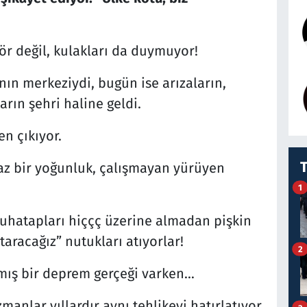
ör değil, kulakları da duymuyor!
nın merkeziydi, bugün ise arızaların,
rın şehri haline geldi.
n çıkıyor.
az bir yoğunluk, çalışmayan yürüyen
1
uhatapları hiççç üzerine almadan pişkin
taracağız” nutukları atıyorlar!
2
mış bir deprem gerçeği varken…
zmanlar yıllardır aynı tehlikeyi hatırlatıyor,