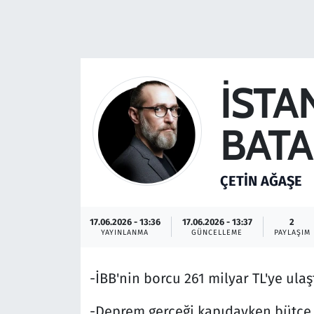
Resmi İlanlar
Rüya Tabirleri
İSTA
Sağlık
BATA
Savunma Sanayi
Seçim 2023
ÇETIN AĞAŞE
Spor
17.06.2026 - 13:36
17.06.2026 - 13:37
2
YAYINLANMA
GÜNCELLEME
PAYLAŞIM
Teknoloji ve Bilim
-İBB'nin borcu 261 milyar TL'ye ulaşt
Televizyon
-Deprem gerçeği kapıdayken bütçe