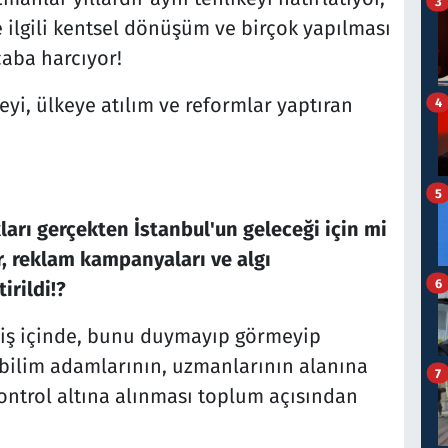
3
e ilgili kentsel dönüşüm ve birçok yapılması
çaba harcıyor!
eyi, ülkeye atılım ve reformlar yaptıran
4
5
arı gerçekten İstanbul'un geleceği için mi
r, reklam kampanyaları ve algı
6
irildi!?
niş içinde, bunu duymayıp görmeyip
 bilim adamlarının, uzmanlarının alanına
7
kontrol altına alınması toplum açısından