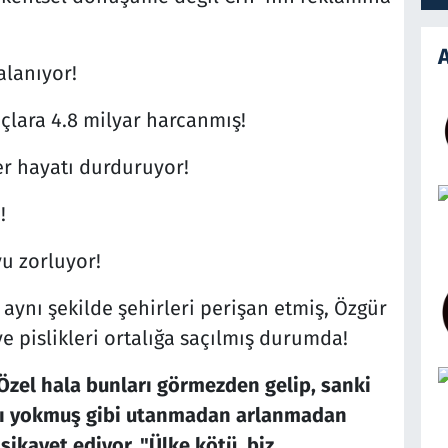
A
alanıyor!
açlara 4.8 milyar harcanmış!
r hayatı durduruyor!
!
u zorluyor!
 aynı şekilde şehirleri perişan etmiş, Özgür
ve pislikleri ortalığa saçılmış durumda!
Özel hala bunları görmezden gelip, sanki
ası yokmuş gibi utanmadan arlanmadan
şikayet ediyor. "Ülke kötü, biz