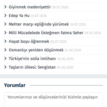
Giyinmek medeniyettir
30.07.2026
Edep Ya Hu
23.07.2026
Mehter marşı eşliğinde yürümek
16.07.2026
Milli Mücadelede Üsteğmen Fatma Seher
09.07.2026
Hayat boyu öğrenmek
02.07.2026
Osmanlıyı yeniden düşünmek
24.06.2026
Türkiye’nin solla imtihanı
10.06.2026
Taşların ülkesi: Sengistan
03.06.2026
Yorumlar