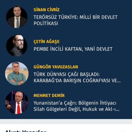
BENZİYOR?
SINAN CIVRIZ
TERÖRSÜZ TÜRKİYE: MİLLİ BİR DEVLET
POLİTİKASI
ÇETIN AĞAŞE
PEMBE İNCİLİ KAFTAN, YANİ DEVLET
GÜNGÖR YAVUZASLAN
TÜRK DÜNYASI ÇAĞI BAŞLADI:
KARABAĞ'DA BARIŞIN COĞRAFYASI VE
BAKÜ TEMASLARI
MEHMET DEMIR
Yunanistan’a Çağrı: Bölgenin İhtiyacı
Silah Gölgeleri Değil, Hukuk ve Akl-ı
Selimdir