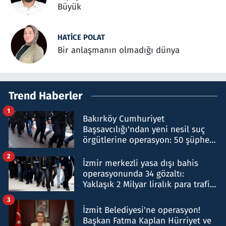
Büyük
HATICE POLAT
Bir anlaşmanın olmadığı dünya
Trend Haberler
1
Bakırköy Cumhuriyet
Başsavcılığı'ndan yeni nesil suç
örgütlerine operasyon: 50 şüpheli
hakkında gözaltı kararı
2
İzmir merkezli yasa dışı bahis
operasyonunda 34 gözaltı:
Yaklaşık 2 Milyar liralık para trafiği
tespit edildi
3
İzmit Belediyesi'ne operasyon!
Başkan Fatma Kaplan Hürriyet ve