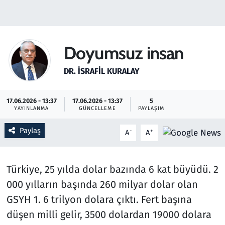
Gündem
Haber
Doyumsuz insan
Kültür Sanat
DR. İSRAFIL KURALAY
Kurumsal Haberler
17.06.2026 - 13:37
17.06.2026 - 13:37
5
YAYINLANMA
GÜNCELLEME
PAYLAŞIM
Lezzet Durağı
Paylaş
-
+
A
A
Memur ve Kamu
Türkiye, 25 yılda dolar bazında 6 kat büyüdü. 2
Otomobil
000 yılların başında 260 milyar dolar olan
Oyun
GSYH 1. 6 trilyon dolara çıktı. Fert başına
düşen milli gelir, 3500 dolardan 19000 dolara
Ramazan