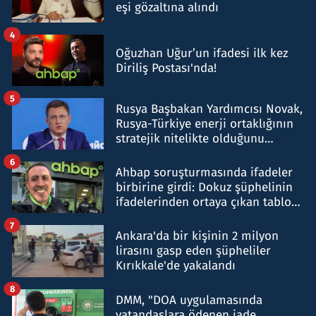
eşi gözaltına alındı
4
Oğuzhan Uğur’un ifadesi ilk kez
Diriliş Postası'nda!
5
Rusya Başbakan Yardımcısı Novak,
Rusya-Türkiye enerji ortaklığının
stratejik nitelikte olduğunu
belirtti
6
Ahbap soruşturmasında ifadeler
birbirine girdi: Dokuz şüphelinin
ifadelerinden ortaya çıkan tablo
şok etti
7
Ankara'da bir kişinin 2 milyon
lirasını gasp eden şüpheliler
Kırıkkale'de yakalandı
8
DMM, "DOA uygulamasında
vatandaşlara ödenen iade