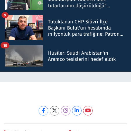
tutarlarının düşürüldüğü"
iddiasını yalanladı
9
Tutuklanan CHP Silivri İlçe
Başkanı Bulut'un hesabında
milyonluk para trafiğine: Patron
talimat verdi, ben gönderdim
10
Husiler: Suudi Arabistan'ın
Aramco tesislerini hedef aldık