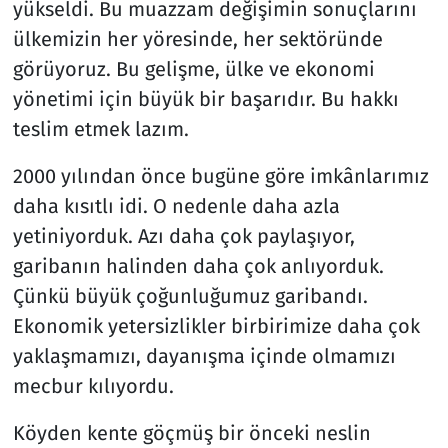
yükseldi. Bu muazzam değişimin sonuçlarını
ülkemizin her yöresinde, her sektöründe
Resmi İlanlar
görüyoruz. Bu gelişme, ülke ve ekonomi
Rüya Tabirleri
yönetimi için büyük bir başarıdır. Bu hakkı
teslim etmek lazım.
Sağlık
2000 yılından önce bugüne göre imkânlarımız
Savunma Sanayi
daha kısıtlı idi. O nedenle daha azla
yetiniyorduk. Azı daha çok paylaşıyor,
Seçim 2023
garibanın halinden daha çok anlıyorduk.
Çünkü büyük çoğunluğumuz garibandı.
Spor
Ekonomik yetersizlikler birbirimize daha çok
Teknoloji ve Bilim
yaklaşmamızı, dayanışma içinde olmamızı
mecbur kılıyordu.
Televizyon
Köyden kente göçmüş bir önceki neslin