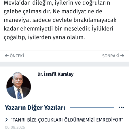
Mevla’dan dileğim, iyilerin ve doğruların
galebe çalmasıdır. Ne maddiyat ne de
maneviyat sadece devlete bırakılamayacak
kadar ehemmiyetli bir meseledir. İyilikleri
çoğaltıp, iyilerden yana olalım.
ÖNCEKI
SONRAKI
Dr. İsrafil Kuralay
Yazarın Diğer Yazıları
“TANRI BİZE ÇOCUKLARI ÖLDÜRMEMİZİ EMREDİYOR”
06.08.2026