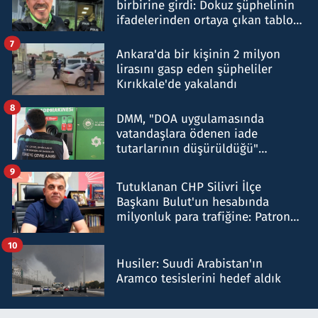
birbirine girdi: Dokuz şüphelinin
ifadelerinden ortaya çıkan tablo
şok etti
7
Ankara'da bir kişinin 2 milyon
lirasını gasp eden şüpheliler
Kırıkkale'de yakalandı
8
DMM, "DOA uygulamasında
vatandaşlara ödenen iade
tutarlarının düşürüldüğü"
iddiasını yalanladı
9
Tutuklanan CHP Silivri İlçe
Başkanı Bulut'un hesabında
milyonluk para trafiğine: Patron
talimat verdi, ben gönderdim
10
Husiler: Suudi Arabistan'ın
Aramco tesislerini hedef aldık