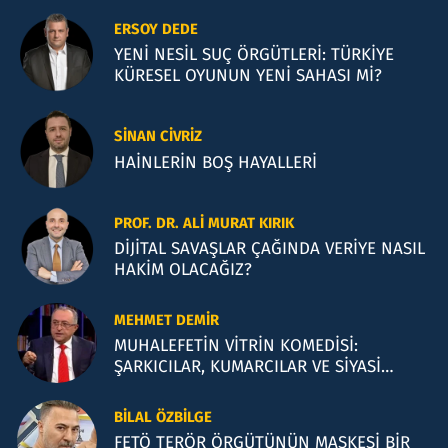
ERSOY DEDE
YENİ NESİL SUÇ ÖRGÜTLERİ: TÜRKİYE
KÜRESEL OYUNUN YENİ SAHASI Mİ?
SINAN CIVRIZ
HAİNLERİN BOŞ HAYALLERİ
PROF. DR. ALI MURAT KIRIK
DİJİTAL SAVAŞLAR ÇAĞINDA VERİYE NASIL
HAKİM OLACAĞIZ?
MEHMET DEMIR
MUHALEFETİN VİTRİN KOMEDİSİ:
ŞARKICILAR, KUMARCILAR VE SİYASİ
İLLÜZYONLAR
BILAL ÖZBILGE
FETÖ TERÖR ÖRGÜTÜNÜN MASKESİ BİR