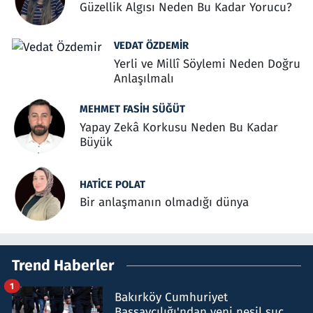
Güzellik Algısı Neden Bu Kadar Yorucu?
VEDAT ÖZDEMIR
Yerli ve Millî Söylemi Neden Doğru
Anlaşılmalı
MEHMET FASIH SÜĞÜT
Yapay Zekâ Korkusu Neden Bu Kadar
Büyük
HATICE POLAT
Bir anlaşmanın olmadığı dünya
Trend Haberler
1
Bakırköy Cumhuriyet
Başsavcılığı'ndan yeni nesil suç