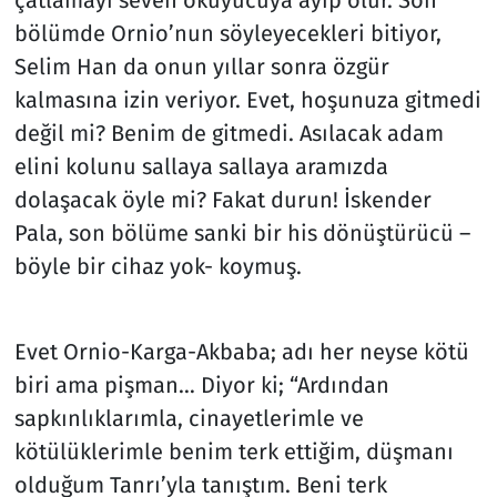
çatlamayı seven okuyucuya ayıp olur. Son
bölümde Ornio’nun söyleyecekleri bitiyor,
Selim Han da onun yıllar sonra özgür
kalmasına izin veriyor. Evet, hoşunuza gitmedi
değil mi? Benim de gitmedi. Asılacak adam
elini kolunu sallaya sallaya aramızda
dolaşacak öyle mi? Fakat durun! İskender
Pala, son bölüme sanki bir his dönüştürücü –
böyle bir cihaz yok- koymuş.
Evet Ornio-Karga-Akbaba; adı her neyse kötü
biri ama pişman… Diyor ki; “Ardından
sapkınlıklarımla, cinayetlerimle ve
kötülüklerimle benim terk ettiğim, düşmanı
olduğum Tanrı’yla tanıştım. Beni terk