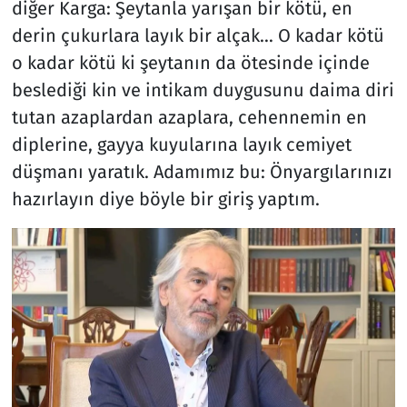
diğer Karga: Şeytanla yarışan bir kötü, en
derin çukurlara layık bir alçak… O kadar kötü
Resmi İlanlar
o kadar kötü ki şeytanın da ötesinde içinde
Rüya Tabirleri
beslediği kin ve intikam duygusunu daima diri
tutan azaplardan azaplara, cehennemin en
Sağlık
diplerine, gayya kuyularına layık cemiyet
düşmanı yaratık. Adamımız bu: Önyargılarınızı
Savunma Sanayi
hazırlayın diye böyle bir giriş yaptım.
Seçim 2023
Spor
Teknoloji ve Bilim
Televizyon