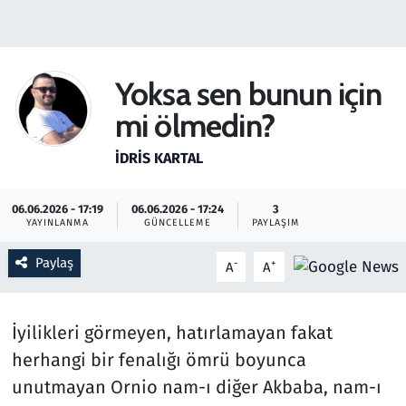
Gündem
Haber
Yoksa sen bunun için
mi ölmedin?
Kültür Sanat
İDRIS KARTAL
Kurumsal Haberler
06.06.2026 - 17:19
06.06.2026 - 17:24
3
Lezzet Durağı
YAYINLANMA
GÜNCELLEME
PAYLAŞIM
Memur ve Kamu
Paylaş
-
+
A
A
Otomobil
İyilikleri görmeyen, hatırlamayan fakat
Oyun
herhangi bir fenalığı ömrü boyunca
unutmayan Ornio nam-ı diğer Akbaba, nam-ı
Ramazan