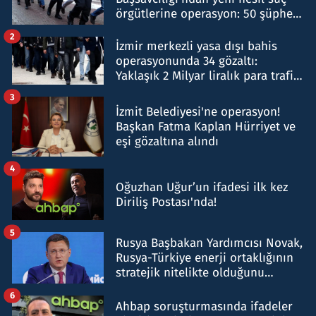
örgütlerine operasyon: 50 şüpheli
hakkında gözaltı kararı
2
İzmir merkezli yasa dışı bahis
operasyonunda 34 gözaltı:
Yaklaşık 2 Milyar liralık para trafiği
tespit edildi
3
İzmit Belediyesi'ne operasyon!
Başkan Fatma Kaplan Hürriyet ve
eşi gözaltına alındı
4
Oğuzhan Uğur’un ifadesi ilk kez
Diriliş Postası'nda!
5
Rusya Başbakan Yardımcısı Novak,
Rusya-Türkiye enerji ortaklığının
stratejik nitelikte olduğunu
belirtti
6
Ahbap soruşturmasında ifadeler