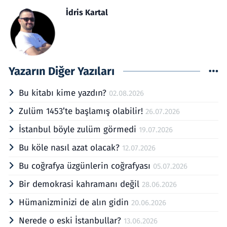
İdris Kartal
Yazarın Diğer Yazıları
Bu kitabı kime yazdın?
02.08.2026
Zulüm 1453’te başlamış olabilir!
26.07.2026
İstanbul böyle zulüm görmedi
19.07.2026
Bu köle nasıl azat olacak?
12.07.2026
Bu coğrafya üzgünlerin coğrafyası
05.07.2026
Bir demokrasi kahramanı değil
28.06.2026
Hümanizminizi de alın gidin
20.06.2026
Nerede o eski İstanbullar?
13.06.2026