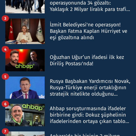
operasyonunda 34 gözaltı:
Yaklaşık 2 Milyar liralık para trafiği
tespit edildi
3
İzmit Belediyesi'ne operasyon!
Başkan Fatma Kaplan Hürriyet ve
eşi gözaltına alındı
4
Oğuzhan Uğur’un ifadesi ilk kez
Diriliş Postası'nda!
5
Rusya Başbakan Yardımcısı Novak,
Rusya-Türkiye enerji ortaklığının
stratejik nitelikte olduğunu
belirtti
6
Ahbap soruşturmasında ifadeler
birbirine girdi: Dokuz şüphelinin
ifadelerinden ortaya çıkan tablo
şok etti
7