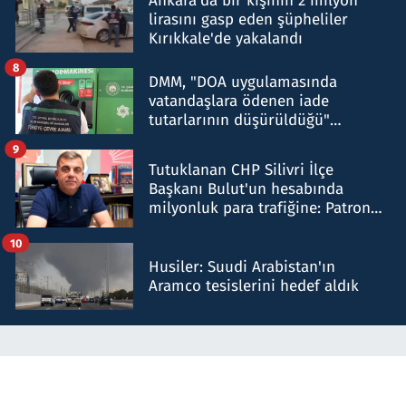
Ankara'da bir kişinin 2 milyon
lirasını gasp eden şüpheliler
Kırıkkale'de yakalandı
8
DMM, "DOA uygulamasında
vatandaşlara ödenen iade
tutarlarının düşürüldüğü"
iddiasını yalanladı
9
Tutuklanan CHP Silivri İlçe
Başkanı Bulut'un hesabında
milyonluk para trafiğine: Patron
talimat verdi, ben gönderdim
10
Husiler: Suudi Arabistan'ın
Aramco tesislerini hedef aldık