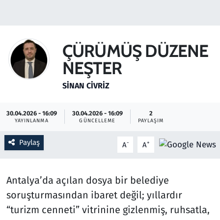
Gündem
Haber
ÇÜRÜMÜŞ DÜZENE
NEŞTER
Kültür Sanat
SINAN CIVRIZ
Kurumsal Haberler
30.04.2026 - 16:09
30.04.2026 - 16:09
2
Lezzet Durağı
YAYINLANMA
GÜNCELLEME
PAYLAŞIM
Memur ve Kamu
Paylaş
-
+
A
A
Otomobil
Antalya’da açılan dosya bir belediye
Oyun
soruşturmasından ibaret değil; yıllardır
“turizm cenneti” vitrinine gizlenmiş, ruhsatla,
Ramazan