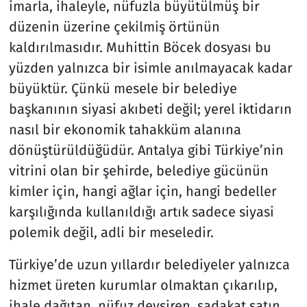
imarla, ihaleyle, nüfuzla büyütülmüş bir
düzenin üzerine çekilmiş örtünün
Resmi İlanlar
kaldırılmasıdır. Muhittin Böcek dosyası bu
Rüya Tabirleri
yüzden yalnızca bir isimle anılmayacak kadar
büyüktür. Çünkü mesele bir belediye
Sağlık
başkanının siyasi akıbeti değil; yerel iktidarın
nasıl bir ekonomik tahakküm alanına
Savunma Sanayi
dönüştürüldüğüdür. Antalya gibi Türkiye’nin
vitrini olan bir şehirde, belediye gücünün
Seçim 2023
kimler için, hangi ağlar için, hangi bedeller
Spor
karşılığında kullanıldığı artık sadece siyasi
polemik değil, adli bir meseledir.
Teknoloji ve Bilim
Türkiye’de uzun yıllardır belediyeler yalnızca
Televizyon
hizmet üreten kurumlar olmaktan çıkarılıp,
ihale dağıtan, nüfuz devşiren, sadakat satın