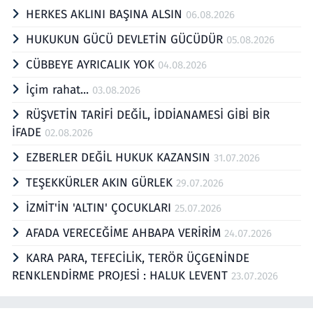
HERKES AKLINI BAŞINA ALSIN
06.08.2026
HUKUKUN GÜCÜ DEVLETİN GÜCÜDÜR
05.08.2026
CÜBBEYE AYRICALIK YOK
04.08.2026
İçim rahat...
03.08.2026
RÜŞVETİN TARİFİ DEĞİL, İDDİANAMESİ GİBİ BİR
İFADE
02.08.2026
EZBERLER DEĞİL HUKUK KAZANSIN
31.07.2026
TEŞEKKÜRLER AKIN GÜRLEK
29.07.2026
İZMİT'İN 'ALTIN' ÇOCUKLARI
25.07.2026
AFADA VERECEĞİME AHBAPA VERİRİM
24.07.2026
KARA PARA, TEFECİLİK, TERÖR ÜÇGENİNDE
RENKLENDİRME PROJESİ : HALUK LEVENT
23.07.2026