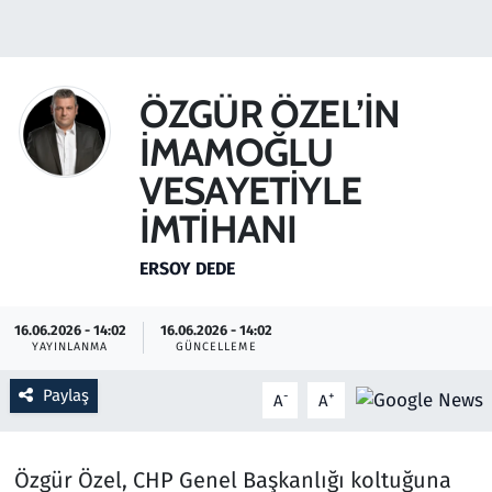
Gündem
Haber
ÖZGÜR ÖZEL’İN
İMAMOĞLU
Kültür Sanat
VESAYETİYLE
Kurumsal Haberler
İMTİHANI
Lezzet Durağı
ERSOY DEDE
Memur ve Kamu
16.06.2026 - 14:02
16.06.2026 - 14:02
YAYINLANMA
GÜNCELLEME
Otomobil
Paylaş
-
+
A
A
Oyun
Özgür Özel, CHP Genel Başkanlığı koltuğuna
Ramazan