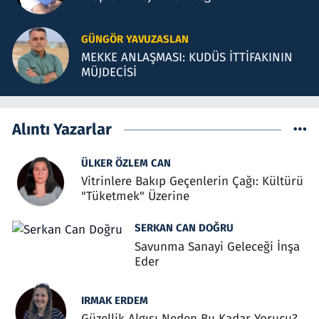
GÜNGÖR YAVUZASLAN
MEKKE ANLAŞMASI: KUDÜS İTTİFAKININ
MÜJDECİSİ
Alıntı Yazarlar
ÜLKER ÖZLEM CAN
Vitrinlere Bakıp Geçenlerin Çağı: Kültürü
"Tüketmek" Üzerine
SERKAN CAN DOĞRU
Savunma Sanayi Geleceği İnşa
Eder
IRMAK ERDEM
Güzellik Algısı Neden Bu Kadar Yorucu?