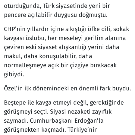
oturduğunda, Türk siyasetinde yeni bir
Resmi İlanlar
pencere açılabilir duygusu doğmuştu.
CHP’nin yıllardır içine sıkıştığı öfke dili, sokak
Rüya Tabirleri
kavgası üslubu, her meseleyi gerilim alanına
Sağlık
çeviren eski siyaset alışkanlığı yerini daha
makul, daha konuşulabilir, daha
Savunma Sanayi
normalleşmeye açık bir çizgiye bırakacak
gibiydi.
Seçim 2023
Özel’in ilk dönemindeki en önemli fark buydu.
Spor
Beştepe ile kavga etmeyi değil, gerektiğinde
Teknoloji ve Bilim
görüşmeyi seçti. Siyasi nezaketi zayıflık
saymadı. Cumhurbaşkanı Erdoğan’la
Televizyon
görüşmekten kaçmadı. Türkiye’nin