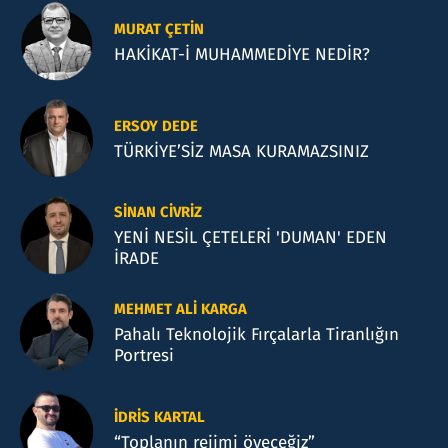
MURAT ÇETIN
HAKİKAT-İ MUHAMMEDİYE NEDİR?
ERSOY DEDE
TÜRKİYE’SİZ MASA KURAMAZSINIZ
SINAN CIVRIZ
YENİ NESİL ÇETELERİ 'DUMAN' EDEN
İRADE
MEHMET ALI KARGA
Pahalı Teknolojik Fırçalarla Tiranlığın
Portresi
İDRIS KARTAL
“Toplanın rejimi öveceğiz”