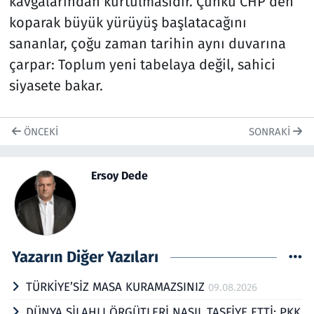
kavgalarından kurtulmasıdır. Çünkü CHP’den
koparak büyük yürüyüş başlatacağını
sananlar, çoğu zaman tarihin aynı duvarına
çarpar: Toplum yeni tabelaya değil, sahici
siyasete bakar.
ÖNCEKI
SONRAKI
Ersoy Dede
Yazarın Diğer Yazıları
TÜRKİYE’SİZ MASA KURAMAZSINIZ
09.08.2026
DÜNYA SİLAHLI ÖRGÜTLERİ NASIL TASFİYE ETTİ: PKK