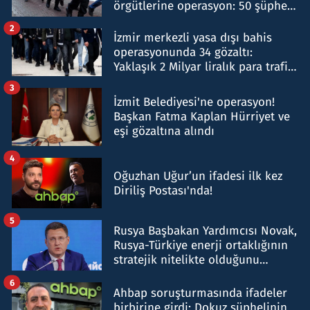
örgütlerine operasyon: 50 şüpheli
hakkında gözaltı kararı
2
İzmir merkezli yasa dışı bahis
operasyonunda 34 gözaltı:
Yaklaşık 2 Milyar liralık para trafiği
tespit edildi
3
İzmit Belediyesi'ne operasyon!
Başkan Fatma Kaplan Hürriyet ve
eşi gözaltına alındı
4
Oğuzhan Uğur’un ifadesi ilk kez
Diriliş Postası'nda!
5
Rusya Başbakan Yardımcısı Novak,
Rusya-Türkiye enerji ortaklığının
stratejik nitelikte olduğunu
belirtti
6
Ahbap soruşturmasında ifadeler
birbirine girdi: Dokuz şüphelinin