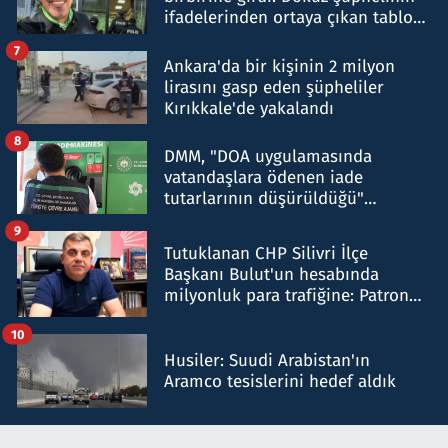
ifadelerinden ortaya çıkan tablo
şok etti
7
Ankara'da bir kişinin 2 milyon
lirasını gasp eden şüpheliler
Kırıkkale'de yakalandı
8
DMM, "DOA uygulamasında
vatandaşlara ödenen iade
tutarlarının düşürüldüğü"
iddiasını yalanladı
9
Tutuklanan CHP Silivri İlçe
Başkanı Bulut'un hesabında
milyonluk para trafiğine: Patron
talimat verdi, ben gönderdim
10
Husiler: Suudi Arabistan'ın
Aramco tesislerini hedef aldık