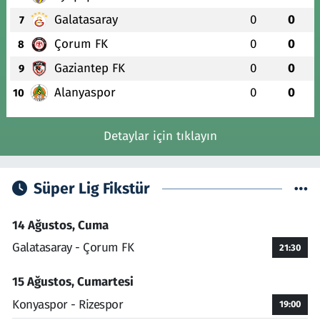
Galatasaray
0
0
7
Çorum FK
0
0
8
Gaziantep FK
0
0
9
Alanyaspor
0
0
10
Detaylar için tıklayın
Süper Lig Fikstür
14 Ağustos, Cuma
Galatasaray - Çorum FK
21:30
15 Ağustos, Cumartesi
Konyaspor - Rizespor
19:00