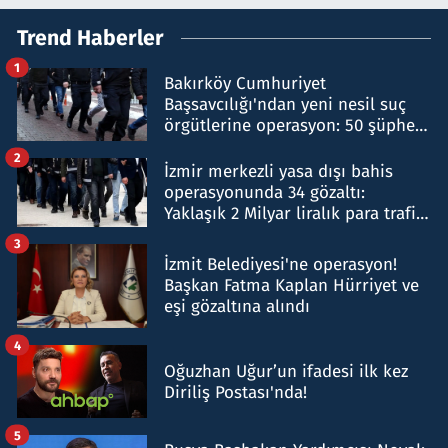
Trend Haberler
1
Bakırköy Cumhuriyet
Başsavcılığı'ndan yeni nesil suç
örgütlerine operasyon: 50 şüpheli
hakkında gözaltı kararı
2
İzmir merkezli yasa dışı bahis
operasyonunda 34 gözaltı:
Yaklaşık 2 Milyar liralık para trafiği
tespit edildi
3
İzmit Belediyesi'ne operasyon!
Başkan Fatma Kaplan Hürriyet ve
eşi gözaltına alındı
4
Oğuzhan Uğur’un ifadesi ilk kez
Diriliş Postası'nda!
5