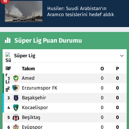
10
Husiler: Suudi Arabistan'ın
Aramco tesislerini hedef aldık
Süper Lig Puan Durumu
Süper Lig
#
Takım
O
P
Amed
0
0
1
Erzurumspor FK
0
0
2
Başakşehir
0
0
3
Kocaelispor
0
0
4
Beşiktaş
0
0
5
Eyüpspor
0
0
6