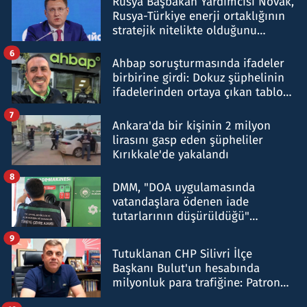
Rusya Başbakan Yardımcısı Novak,
Rusya-Türkiye enerji ortaklığının
stratejik nitelikte olduğunu
belirtti
6
Ahbap soruşturmasında ifadeler
birbirine girdi: Dokuz şüphelinin
ifadelerinden ortaya çıkan tablo
şok etti
7
Ankara'da bir kişinin 2 milyon
lirasını gasp eden şüpheliler
Kırıkkale'de yakalandı
8
DMM, "DOA uygulamasında
vatandaşlara ödenen iade
tutarlarının düşürüldüğü"
iddiasını yalanladı
9
Tutuklanan CHP Silivri İlçe
Başkanı Bulut'un hesabında
milyonluk para trafiğine: Patron
talimat verdi, ben gönderdim