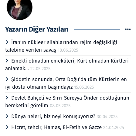
Yazarın Diğer Yazıları
İran’ın nükleer silahlarından rejim değişikliği
talebine verilen savaş
18.06.2025
Emekli olmadan emeklileri, Kürt olmadan Kürtleri
anlamak...
22.05.2025
Şiddetin sonunda, Orta Doğu’da tüm Kürtlerin en
iyi dostu olmanın başındayız
15.05.2025
Devlet Bahçeli ve Sırrı Süreyya Önder dostluğunun
bereketini görelim
08.05.2025
Dünya neleri, biz neyi konuşuyoruz?
30.04.2025
Hicret, tehcir, Hamas, El-Fetih ve Gazze
24.04.2025