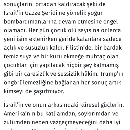
sonuçlarını ortadan kaldıracak şekilde
İsrail’in Gazze Şeridi'ne yönelik yoğun
Resmi İlanlar
bombardımanlarına devam etmesine engel
Rüya Tabirleri
olamadı. Her gün çocuk ölü sayısına onlarca
yeni isim eklenirken geride kalanlara sadece
Sağlık
açlık ve susuzluk kaldı. Filistin’de, bir bardak
temiz suya ve bir kuru ekmeğe muhtaç olan
Savunma Sanayi
çocuklar için yapılacak hiçbir şey kalmamış
Seçim 2023
gibi bir çaresizlik ve sessizlik hâkim. Trump’ın
öngörülemezliğine bağlanan her sonuç artık
Spor
kimseyi de şaşırtmıyor.
Teknoloji ve Bilim
İsrail’in ve onun arkasındaki küresel güçlerin,
Amerika’nın bu katliamdan, soykırımdan ve
Televizyon
zulümden neden vazgeçmeyeceğini daha iyi