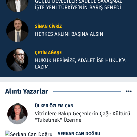
GÜÇLÜ DEVLETLER SADECE SAVAŞMAZ
İŞTE YENİ TÜRKİYE’NİN BARIŞ SENEDİ
SINAN CIVRIZ
HERKES AKLINI BAŞINA ALSIN
ÇETIN AĞAŞE
HUKUK HEPİMİZE, ADALET İSE HUKUK’A
LAZIM
Alıntı Yazarlar
ÜLKER ÖZLEM CAN
Vitrinlere Bakıp Geçenlerin Çağı: Kültürü
"Tüketmek" Üzerine
SERKAN CAN DOĞRU