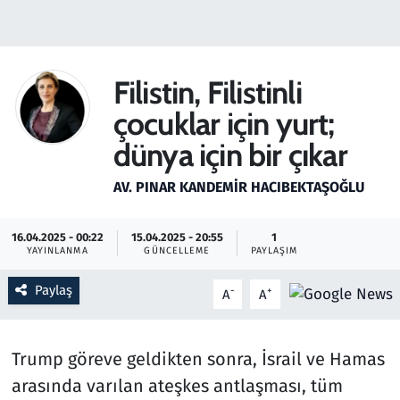
Gündem
Haber
Filistin, Filistinli
çocuklar için yurt;
Kültür Sanat
dünya için bir çıkar
Kurumsal Haberler
AV. PINAR KANDEMIR HACIBEKTAŞOĞLU
Lezzet Durağı
16.04.2025 - 00:22
15.04.2025 - 20:55
1
YAYINLANMA
GÜNCELLEME
PAYLAŞIM
Memur ve Kamu
Paylaş
-
+
A
A
Otomobil
Oyun
Trump göreve geldikten sonra, İsrail ve Hamas
arasında varılan ateşkes antlaşması, tüm
Ramazan