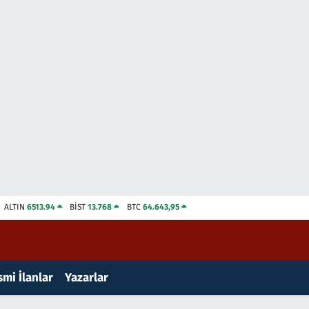
ALTIN
6513.94
BİST
13.768
BTC
64.643,95
mi İlanlar
Yazarlar