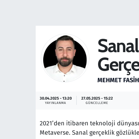
Resmi İlanlar
Rüya Tabirleri
Sanal
Sağlık
Gerçe
Savunma Sanayi
Seçim 2023
MEHMET FASIH
Spor
30.04.2025 - 13:20
27.05.2025 - 15:22
YAYINLANMA
GÜNCELLEME
Teknoloji ve Bilim
2021’den itibaren teknoloji dünyas
Televizyon
Metaverse. Sanal gerçeklik gözlükleri