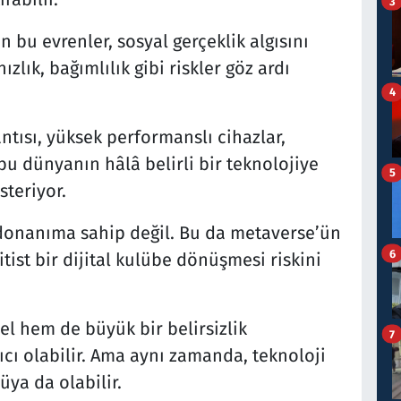
3
 bu evrenler, sosyal gerçeklik algısını
ızlık, bağımlılık gibi riskler göz ardı
4
ntısı, yüksek performanslı cihazlar,
u dünyanın hâlâ belirli bir teknolojiye
5
steriyor.
donanıma sahip değil. Bu da metaverse’ün
6
tist bir dijital kulübe dönüşmesi riskini
l hem de büyük bir belirsizlik
7
ıcı olabilir. Ama aynı zamanda, teknoloji
rüya da olabilir.