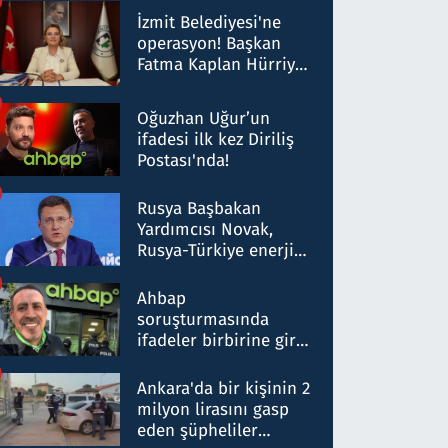
Milyar liralık para
İzmit Belediyesi'ne
trafiği tespit edildi
operasyon! Başkan
Fatma Kaplan Hürriyet
ve eşi gözaltına alındı
Oğuzhan Uğur’un
ifadesi ilk kez Diriliş
Postası'nda!
Rusya Başbakan
Yardımcısı Novak,
Rusya-Türkiye enerji
ortaklığının stratejik
nitelikte olduğunu
Ahbap
belirtti
soruşturmasında
ifadeler birbirine girdi:
Dokuz şüphelinin
ifadelerinden ortaya
Ankara'da bir kişinin 2
çıkan tablo şok etti
milyon lirasını gasp
eden şüpheliler