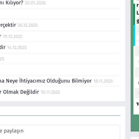
mı Kılıyor?
20.01.2026
rçektir
26.12.2025
or
19.12.2025
ldir
14.12.2025
025
Ama Neye İhtiyacımız Olduğunu Bilmiyor
18.11.2025
lir Olmak Değildir
10.11.2025
1