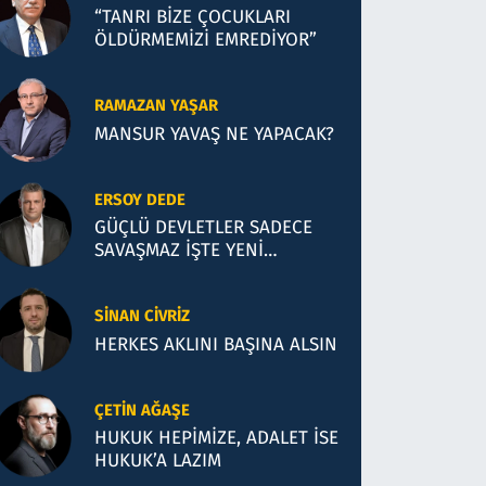
“TANRI BİZE ÇOCUKLARI
ÖLDÜRMEMİZİ EMREDİYOR”
RAMAZAN YAŞAR
MANSUR YAVAŞ NE YAPACAK?
ERSOY DEDE
GÜÇLÜ DEVLETLER SADECE
SAVAŞMAZ İŞTE YENİ
TÜRKİYE’NİN BARIŞ SENEDİ
SINAN CIVRIZ
HERKES AKLINI BAŞINA ALSIN
ÇETIN AĞAŞE
HUKUK HEPİMİZE, ADALET İSE
HUKUK’A LAZIM