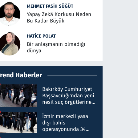
MEHMET FASIH SÜĞÜT
Yapay Zekâ Korkusu Neden
Bu Kadar Büyük
HATICE POLAT
Bir anlaşmanın olmadığı
dünya
Trend Haberler
Bakırköy Cumhuriyet
Başsavcılığı'ndan yeni
nesil suç örgütlerine
operasyon: 50 şüpheli
hakkında gözaltı kararı
İzmir merkezli yasa
dışı bahis
operasyonunda 34
gözaltı: Yaklaşık 2