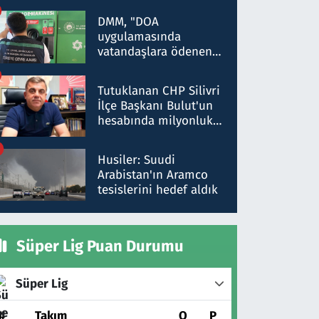
Kırıkkale'de yakalandı
DMM, "DOA
uygulamasında
vatandaşlara ödenen
iade tutarlarının
düşürüldüğü" iddiasını
Tutuklanan CHP Silivri
yalanladı
İlçe Başkanı Bulut'un
hesabında milyonluk
para trafiğine: Patron
talimat verdi, ben
Husiler: Suudi
gönderdim
Arabistan'ın Aramco
tesislerini hedef aldık
Süper Lig Puan Durumu
Süper Lig
#
Takım
O
P