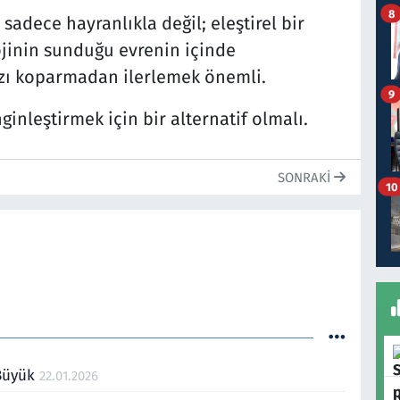
8
adece hayranlıkla değil; eleştirel bir
jinin sunduğu evrenin içinde
zı koparmadan ilerlemek önemli.
9
ginleştirmek için bir alternatif olmalı.
SONRAKI
10
 Büyük
22.01.2026