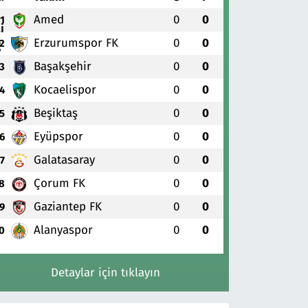
Amed
0
0
1
Erzurumspor FK
0
0
2
Başakşehir
0
0
3
Kocaelispor
0
0
4
Beşiktaş
0
0
5
Eyüpspor
0
0
6
Galatasaray
0
0
7
Çorum FK
0
0
8
Gaziantep FK
0
0
9
Alanyaspor
0
0
0
Detaylar için tıklayın