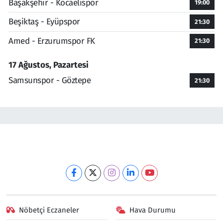
Başakşehir - Kocaelispor
19:00
Beşiktaş - Eyüpspor
21:30
Amed - Erzurumspor FK
21:30
17 Ağustos, Pazartesi
Samsunspor - Göztepe
21:30
Nöbetçi Eczaneler
Hava Durumu