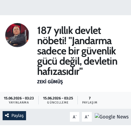
Gündem
Haber
187 yıllık devlet
nöbeti! "Jandarma
Kültür Sanat
sadece bir güvenlik
Kurumsal Haberler
gücü değil, devletin
hafızasıdır"
Lezzet Durağı
ZEKI GÜMÜŞ
Memur ve Kamu
15.06.2026 - 03:23
15.06.2026 - 03:25
7
Otomobil
YAYINLANMA
GÜNCELLEME
PAYLAŞIM
Oyun
Paylaş
-
+
A
A
Ramazan