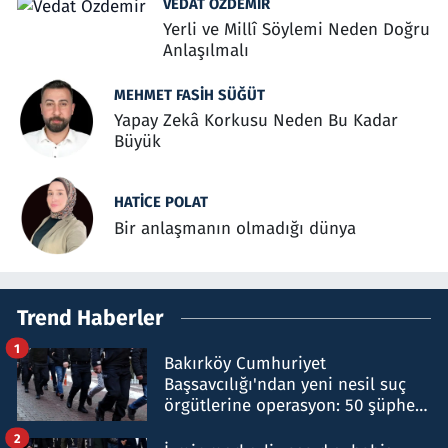
VEDAT ÖZDEMIR
Yerli ve Millî Söylemi Neden Doğru
Anlaşılmalı
MEHMET FASIH SÜĞÜT
Yapay Zekâ Korkusu Neden Bu Kadar
Büyük
HATICE POLAT
Bir anlaşmanın olmadığı dünya
Trend Haberler
1
Bakırköy Cumhuriyet
Başsavcılığı'ndan yeni nesil suç
örgütlerine operasyon: 50 şüpheli
hakkında gözaltı kararı
2