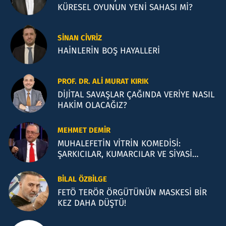
KÜRESEL OYUNUN YENİ SAHASI Mİ?
SINAN CIVRIZ
HAİNLERİN BOŞ HAYALLERİ
PROF. DR. ALI MURAT KIRIK
DİJİTAL SAVAŞLAR ÇAĞINDA VERİYE NASIL
HAKİM OLACAĞIZ?
MEHMET DEMIR
MUHALEFETİN VİTRİN KOMEDİSİ:
ŞARKICILAR, KUMARCILAR VE SİYASİ
İLLÜZYONLAR
BILAL ÖZBILGE
FETÖ TERÖR ÖRGÜTÜNÜN MASKESİ BİR
KEZ DAHA DÜŞTÜ!