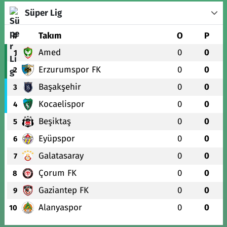
Süper Lig
#
Takım
O
P
Amed
0
0
1
Erzurumspor FK
0
0
2
Başakşehir
0
0
3
Kocaelispor
0
0
4
Beşiktaş
0
0
5
Eyüpspor
0
0
6
Galatasaray
0
0
7
Çorum FK
0
0
8
Gaziantep FK
0
0
9
Alanyaspor
0
0
10