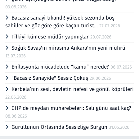
03.08.2026
Bacasız sanayi tıkandı! yüksek sezonda boş
sahiller ve göz göre göre kaçan turist...
27.07.2026
Tilkiyi kümese müdür yapmışlar
20.07.2026
Soğuk Savaş'ın mirasına Ankara'nın yeni mührü
13.07.2026
Enflasyonla mücadelede “kamu” nerede?
06.07.2026
"Bacasız Sanayide" Sessiz Çöküş
29.06.2026
Kerbela’nın sesi, devletin nefesi ve gönül köprüleri
22.06.2026
CHP’de meydan muharebeleri: Salı günü saat kaç?
08.06.2026
Gürültünün Ortasında Sessizliğe Sürgün
31.05.2026