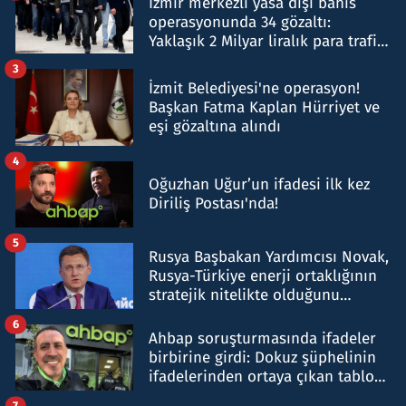
İzmir merkezli yasa dışı bahis
operasyonunda 34 gözaltı:
Yaklaşık 2 Milyar liralık para trafiği
tespit edildi
3
İzmit Belediyesi'ne operasyon!
Başkan Fatma Kaplan Hürriyet ve
eşi gözaltına alındı
4
Oğuzhan Uğur’un ifadesi ilk kez
Diriliş Postası'nda!
5
Rusya Başbakan Yardımcısı Novak,
Rusya-Türkiye enerji ortaklığının
stratejik nitelikte olduğunu
belirtti
6
Ahbap soruşturmasında ifadeler
birbirine girdi: Dokuz şüphelinin
ifadelerinden ortaya çıkan tablo
şok etti
7