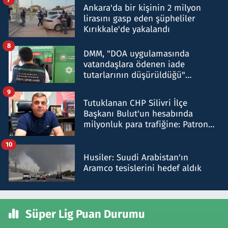
Ankara'da bir kişinin 2 milyon
lirasını gasp eden şüpheliler
Kırıkkale'de yakalandı
8
DMM, "DOA uygulamasında
vatandaşlara ödenen iade
tutarlarının düşürüldüğü"
iddiasını yalanladı
9
Tutuklanan CHP Silivri İlçe
Başkanı Bulut'un hesabında
milyonluk para trafiğine: Patron
talimat verdi, ben gönderdim
10
Husiler: Suudi Arabistan'ın
Aramco tesislerini hedef aldık
Süper Lig Puan Durumu