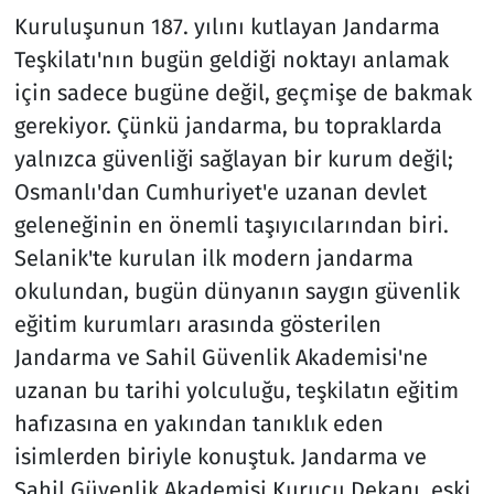
Kuruluşunun 187. yılını kutlayan Jandarma
Resmi İlanlar
Teşkilatı'nın bugün geldiği noktayı anlamak
için sadece bugüne değil, geçmişe de bakmak
Rüya Tabirleri
gerekiyor. Çünkü jandarma, bu topraklarda
yalnızca güvenliği sağlayan bir kurum değil;
Sağlık
Osmanlı'dan Cumhuriyet'e uzanan devlet
Savunma Sanayi
geleneğinin en önemli taşıyıcılarından biri.
Selanik'te kurulan ilk modern jandarma
Seçim 2023
okulundan, bugün dünyanın saygın güvenlik
eğitim kurumları arasında gösterilen
Spor
Jandarma ve Sahil Güvenlik Akademisi'ne
Teknoloji ve Bilim
uzanan bu tarihi yolculuğu, teşkilatın eğitim
hafızasına en yakından tanıklık eden
Televizyon
isimlerden biriyle konuştuk. Jandarma ve
Sahil Güvenlik Akademisi Kurucu Dekanı, eski