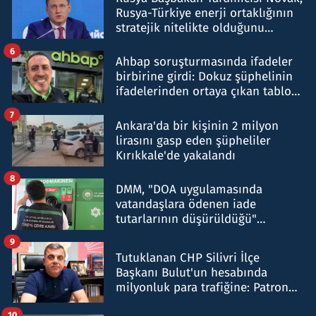
Rusya-Türkiye enerji ortaklığının
stratejik nitelikte olduğunu
belirtti
6
Ahbap soruşturmasında ifadeler
birbirine girdi: Dokuz şüphelinin
ifadelerinden ortaya çıkan tablo
şok etti
7
Ankara'da bir kişinin 2 milyon
lirasını gasp eden şüpheliler
Kırıkkale'de yakalandı
8
DMM, "DOA uygulamasında
vatandaşlara ödenen iade
tutarlarının düşürüldüğü"
iddiasını yalanladı
9
Tutuklanan CHP Silivri İlçe
Başkanı Bulut'un hesabında
milyonluk para trafiğine: Patron
talimat verdi, ben gönderdim
10