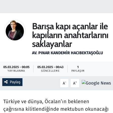
Gündem
Haber
Barışa kapı açanlar ile
kapıların anahtarlarını
Kültür Sanat
saklayanlar
Kurumsal Haberler
AV. PINAR KANDEMIR HACIBEKTAŞOĞLU
Lezzet Durağı
05.03.2025 - 00:05
05.03.2025 - 00:43
1
YAYINLANMA
GÜNCELLEME
PAYLAŞIM
Memur ve Kamu
Paylaş
-
+
A
A
Otomobil
Oyun
Türkiye ve dünya, Öcalan’ın beklenen
çağrısına kilitlendiğinde mektubun okunacağı
Ramazan