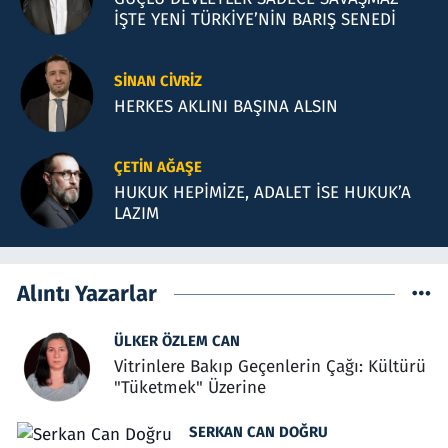
İŞTE YENİ TÜRKİYE’NİN BARIŞ SENEDİ
SINAN CIVRIZ
HERKES AKLINI BAŞINA ALSIN
ÇETIN AĞAŞE
HUKUK HEPİMİZE, ADALET İSE HUKUK’A
LAZIM
Alıntı Yazarlar
ÜLKER ÖZLEM CAN
Vitrinlere Bakıp Geçenlerin Çağı: Kültürü
"Tüketmek" Üzerine
SERKAN CAN DOĞRU