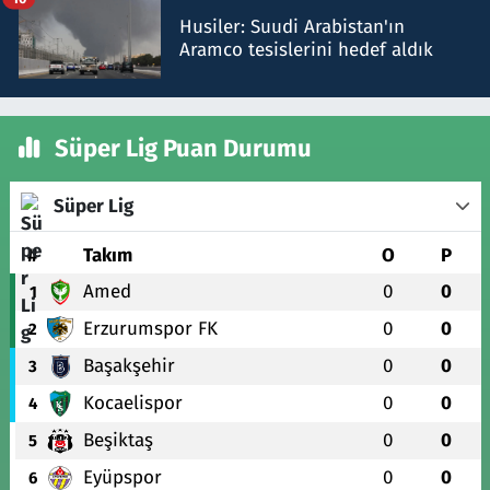
Husiler: Suudi Arabistan'ın
Aramco tesislerini hedef aldık
Süper Lig Puan Durumu
Süper Lig
#
Takım
O
P
Amed
0
0
1
Erzurumspor FK
0
0
2
Başakşehir
0
0
3
Kocaelispor
0
0
4
Beşiktaş
0
0
5
Eyüpspor
0
0
6