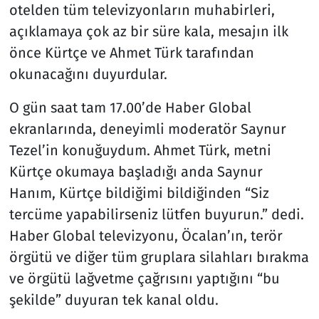
otelden tüm televizyonların muhabirleri,
açıklamaya çok az bir süre kala, mesajın ilk
Resmi İlanlar
önce Kürtçe ve Ahmet Türk tarafından
Rüya Tabirleri
okunacağını duyurdular.
Sağlık
O gün saat tam 17.00’de Haber Global
ekranlarında, deneyimli moderatör Saynur
Savunma Sanayi
Tezel’in konuğuydum. Ahmet Türk, metni
Kürtçe okumaya başladığı anda Saynur
Seçim 2023
Hanım, Kürtçe bildiğimi bildiğinden “Siz
tercüme yapabilirseniz lütfen buyurun.” dedi.
Spor
Haber Global televizyonu, Öcalan’ın, terör
Teknoloji ve Bilim
örgütü ve diğer tüm gruplara silahları bırakma
ve örgütü lağvetme çağrısını yaptığını “bu
Televizyon
şekilde” duyuran tek kanal oldu.