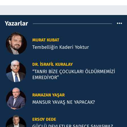
Yazarlar
MURAT KUBAT
Tembelliğin Kaderi Yoktur
DR. İSRAFIL KURALAY
“TANRI BİZE ÇOCUKLARI ÖLDÜRMEMİZİ
EMREDİYOR”
RAMAZAN YAŞAR
MANSUR YAVAŞ NE YAPACAK?
ERSOY DEDE
GÜÇLÜ DEVLETLER SADECE SAVAŞMAZ