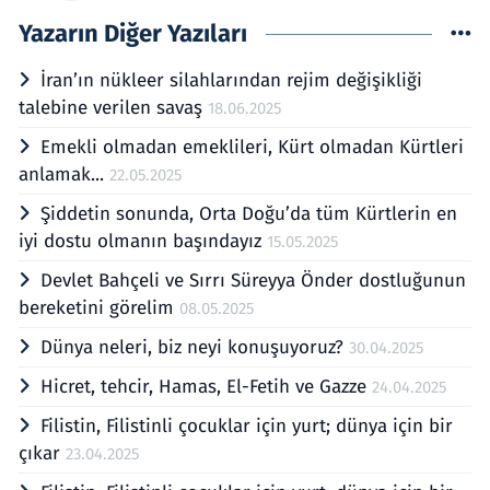
Yazarın Diğer Yazıları
İran’ın nükleer silahlarından rejim değişikliği
talebine verilen savaş
18.06.2025
Emekli olmadan emeklileri, Kürt olmadan Kürtleri
anlamak...
22.05.2025
Şiddetin sonunda, Orta Doğu’da tüm Kürtlerin en
iyi dostu olmanın başındayız
15.05.2025
Devlet Bahçeli ve Sırrı Süreyya Önder dostluğunun
bereketini görelim
08.05.2025
Dünya neleri, biz neyi konuşuyoruz?
30.04.2025
Hicret, tehcir, Hamas, El-Fetih ve Gazze
24.04.2025
Filistin, Filistinli çocuklar için yurt; dünya için bir
çıkar
23.04.2025