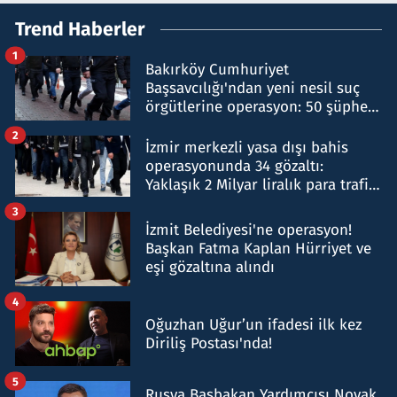
Trend Haberler
1
Bakırköy Cumhuriyet
Başsavcılığı'ndan yeni nesil suç
örgütlerine operasyon: 50 şüpheli
hakkında gözaltı kararı
2
İzmir merkezli yasa dışı bahis
operasyonunda 34 gözaltı:
Yaklaşık 2 Milyar liralık para trafiği
tespit edildi
3
İzmit Belediyesi'ne operasyon!
Başkan Fatma Kaplan Hürriyet ve
eşi gözaltına alındı
4
Oğuzhan Uğur’un ifadesi ilk kez
Diriliş Postası'nda!
5
Rusya Başbakan Yardımcısı Novak,