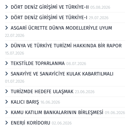
DÖRT DENİZ GİRİŞİMİ VE TÜRKİYE-II
05.08.2026
DÖRT DENİZ GİRİŞİMİ VE TÜRKİYE-I
29.07.2026
ASGARİ ÜCRETTE DÜNYA MODELLERİYLE UYUM
22.07.2026
DÜNYA VE TÜRKİYE TURİZMİ HAKKINDA BİR RAPOR
15.07.2026
TEKSTİLDE TOPARLANMA
08.07.2026
SANAYİYE VE SANAYİCİYE KULAK KABARTILMALI
01.07.2026
TURİZMDE HEDEFE ULAŞMAK
23.06.2026
KALICI BARIŞ
16.06.2026
KAMU KATILIM BANKALARININ BİRLEŞMESİ
09.06.2026
ENERJİ KORİDORU
02.06.2026