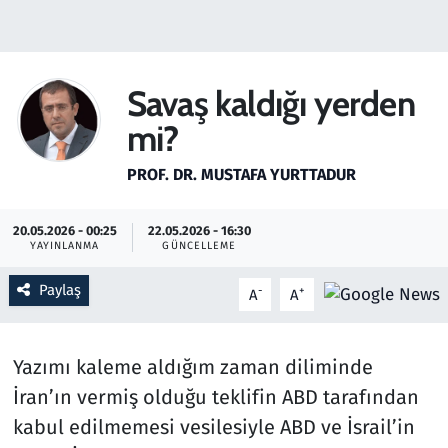
Gündem
Haber
Savaş kaldığı yerden
mi?
Kültür Sanat
PROF. DR. MUSTAFA YURTTADUR
Kurumsal Haberler
20.05.2026 - 00:25
22.05.2026 - 16:30
Lezzet Durağı
YAYINLANMA
GÜNCELLEME
Memur ve Kamu
Paylaş
-
+
A
A
Otomobil
Yazımı kaleme aldığım zaman diliminde
Oyun
İran’ın vermiş olduğu teklifin ABD tarafından
kabul edilmemesi vesilesiyle ABD ve İsrail’in
Ramazan