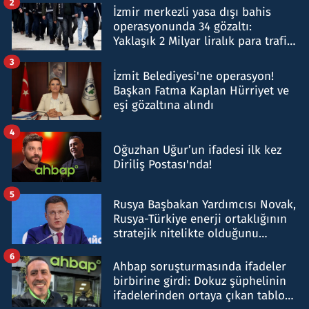
2
İzmir merkezli yasa dışı bahis
operasyonunda 34 gözaltı:
Yaklaşık 2 Milyar liralık para trafiği
tespit edildi
3
İzmit Belediyesi'ne operasyon!
Başkan Fatma Kaplan Hürriyet ve
eşi gözaltına alındı
4
Oğuzhan Uğur’un ifadesi ilk kez
Diriliş Postası'nda!
5
Rusya Başbakan Yardımcısı Novak,
Rusya-Türkiye enerji ortaklığının
stratejik nitelikte olduğunu
belirtti
6
Ahbap soruşturmasında ifadeler
birbirine girdi: Dokuz şüphelinin
ifadelerinden ortaya çıkan tablo