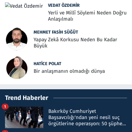
VEDAT ÖZDEMIR
Yerli ve Millî Söylemi Neden Doğru
Anlaşılmalı
MEHMET FASIH SÜĞÜT
Yapay Zekâ Korkusu Neden Bu Kadar
Büyük
HATICE POLAT
Bir anlaşmanın olmadığı dünya
Trend Haberler
1
Bakırköy Cumhuriyet
Başsavcılığı'ndan yeni nesil suç
örgütlerine operasyon: 50 şüpheli
hakkında gözaltı kararı