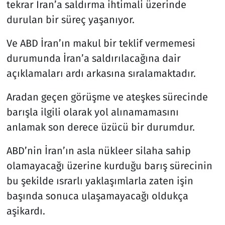
tekrar İran’a saldırma ihtimali üzerinde
durulan bir süreç yaşanıyor.
Resmi İlanlar
Ve ABD İran’ın makul bir teklif vermemesi
Rüya Tabirleri
durumunda İran’a saldırılacağına dair
açıklamaları ardı arkasına sıralamaktadır.
Sağlık
Aradan geçen görüşme ve ateşkes sürecinde
Savunma Sanayi
barışla ilgili olarak yol alınamamasını
Seçim 2023
anlamak son derece üzücü bir durumdur.
ABD’nin İran’ın asla nükleer silaha sahip
Spor
olamayacağı üzerine kurduğu barış sürecinin
Teknoloji ve Bilim
bu şekilde ısrarlı yaklaşımlarla zaten işin
başında sonuca ulaşamayacağı oldukça
Televizyon
aşikardı.