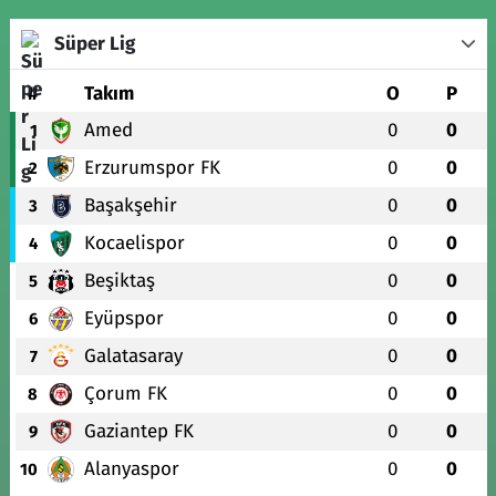
Süper Lig
#
Takım
O
P
Amed
0
0
1
Erzurumspor FK
0
0
2
Başakşehir
0
0
3
Kocaelispor
0
0
4
Beşiktaş
0
0
5
Eyüpspor
0
0
6
Galatasaray
0
0
7
Çorum FK
0
0
8
Gaziantep FK
0
0
9
Alanyaspor
0
0
10