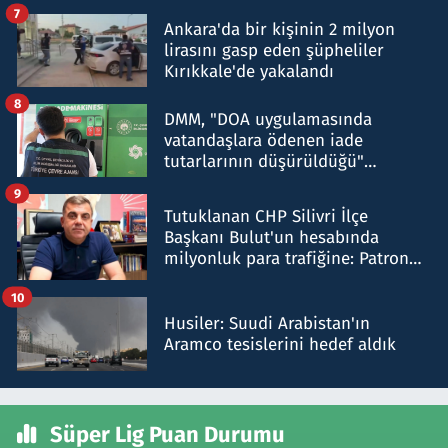
şok etti
7
Ankara'da bir kişinin 2 milyon
lirasını gasp eden şüpheliler
Kırıkkale'de yakalandı
8
DMM, "DOA uygulamasında
vatandaşlara ödenen iade
tutarlarının düşürüldüğü"
iddiasını yalanladı
9
Tutuklanan CHP Silivri İlçe
Başkanı Bulut'un hesabında
milyonluk para trafiğine: Patron
talimat verdi, ben gönderdim
10
Husiler: Suudi Arabistan'ın
Aramco tesislerini hedef aldık
Süper Lig Puan Durumu