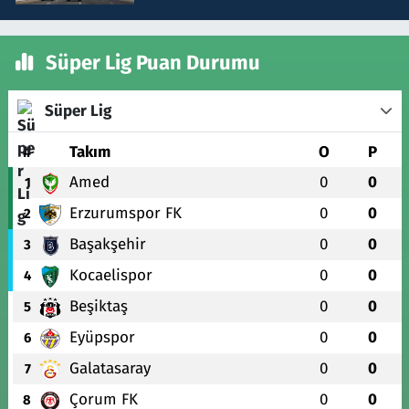
Süper Lig Puan Durumu
Süper Lig
#
Takım
O
P
Amed
0
0
1
Erzurumspor FK
0
0
2
Başakşehir
0
0
3
Kocaelispor
0
0
4
Beşiktaş
0
0
5
Eyüpspor
0
0
6
Galatasaray
0
0
7
Çorum FK
0
0
8