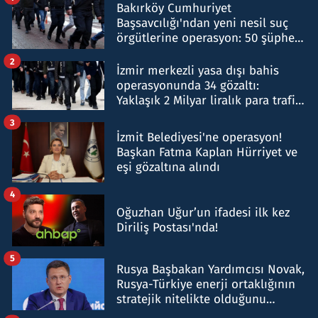
Bakırköy Cumhuriyet
Başsavcılığı'ndan yeni nesil suç
örgütlerine operasyon: 50 şüpheli
hakkında gözaltı kararı
2
İzmir merkezli yasa dışı bahis
operasyonunda 34 gözaltı:
Yaklaşık 2 Milyar liralık para trafiği
tespit edildi
3
İzmit Belediyesi'ne operasyon!
Başkan Fatma Kaplan Hürriyet ve
eşi gözaltına alındı
4
Oğuzhan Uğur’un ifadesi ilk kez
Diriliş Postası'nda!
5
Rusya Başbakan Yardımcısı Novak,
Rusya-Türkiye enerji ortaklığının
stratejik nitelikte olduğunu
belirtti