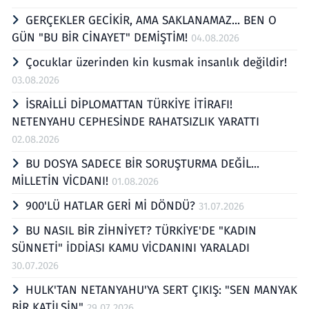
GERÇEKLER GECİKİR, AMA SAKLANAMAZ... BEN O
GÜN "BU BİR CİNAYET" DEMİŞTİM!
04.08.2026
Çocuklar üzerinden kin kusmak insanlık değildir!
03.08.2026
İSRAİLLİ DİPLOMATTAN TÜRKİYE İTİRAFI!
NETENYAHU CEPHESİNDE RAHATSIZLIK YARATTI
02.08.2026
BU DOSYA SADECE BİR SORUŞTURMA DEĞİL...
MİLLETİN VİCDANI!
01.08.2026
900'LÜ HATLAR GERİ Mİ DÖNDÜ?
31.07.2026
BU NASIL BİR ZİHNİYET? TÜRKİYE'DE "KADIN
SÜNNETİ" İDDİASI KAMU VİCDANINI YARALADI
30.07.2026
HULK'TAN NETANYAHU'YA SERT ÇIKIŞ: "SEN MANYAK
BİR KATİLSİN"
29.07.2026