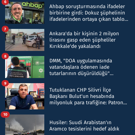
6
Ahbap soruşturmasında ifadeler
birbirine girdi: Dokuz şüphelinin
ifadelerinden ortaya çıkan tablo
şok etti
7
Ankara'da bir kişinin 2 milyon
lirasını gasp eden şüpheliler
Kırıkkale'de yakalandı
8
DMM, "DOA uygulamasında
vatandaşlara ödenen iade
tutarlarının düşürüldüğü"
iddiasını yalanladı
9
Tutuklanan CHP Silivri İlçe
Başkanı Bulut'un hesabında
milyonluk para trafiğine: Patron
talimat verdi, ben gönderdim
10
Husiler: Suudi Arabistan'ın
Aramco tesislerini hedef aldık