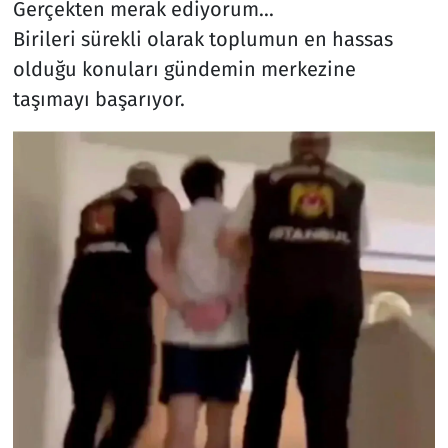
Gerçekten merak ediyorum...
Birileri sürekli olarak toplumun en hassas
Resmi İlanlar
olduğu konuları gündemin merkezine
Rüya Tabirleri
taşımayı başarıyor.
Sağlık
Savunma Sanayi
Seçim 2023
Spor
Teknoloji ve Bilim
Televizyon