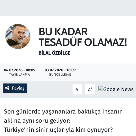
Gündem
Haber
BU KADAR
TESADÜF OLAMAZ!
Kültür Sanat
BILAL ÖZBILGE
Kurumsal Haberler
04.07.2026 - 00:05
03.07.2026 - 16:09
Lezzet Durağı
YAYINLANMA
GÜNCELLEME
Memur ve Kamu
Paylaş
-
+
A
A
Otomobil
Son günlerde yaşananlara baktıkça insanın
Oyun
aklına aynı soru geliyor:
Türkiye'nin sinir uçlarıyla kim oynuyor?
Ramazan