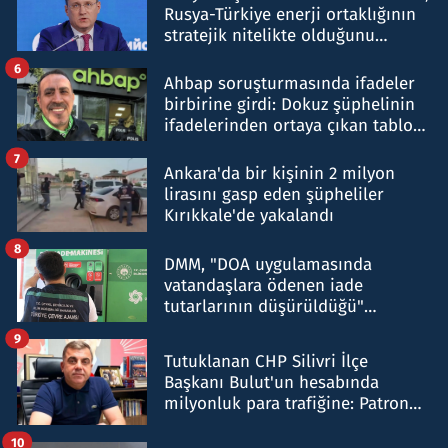
Rusya-Türkiye enerji ortaklığının
stratejik nitelikte olduğunu
belirtti
6
Ahbap soruşturmasında ifadeler
birbirine girdi: Dokuz şüphelinin
ifadelerinden ortaya çıkan tablo
şok etti
7
Ankara'da bir kişinin 2 milyon
lirasını gasp eden şüpheliler
Kırıkkale'de yakalandı
8
DMM, "DOA uygulamasında
vatandaşlara ödenen iade
tutarlarının düşürüldüğü"
iddiasını yalanladı
9
Tutuklanan CHP Silivri İlçe
Başkanı Bulut'un hesabında
milyonluk para trafiğine: Patron
talimat verdi, ben gönderdim
10