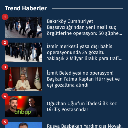
Trend Haberler
1
Bakırköy Cumhuriyet
Başsavcılığı'ndan yeni nesil suç
örgütlerine operasyon: 50 şüpheli
hakkında gözaltı kararı
2
İzmir merkezli yasa dışı bahis
operasyonunda 34 gözaltı:
Yaklaşık 2 Milyar liralık para trafiği
tespit edildi
3
İzmit Belediyesi'ne operasyon!
Başkan Fatma Kaplan Hürriyet ve
eşi gözaltına alındı
4
Oğuzhan Uğur’un ifadesi ilk kez
Diriliş Postası'nda!
5
Rusya Başbakan Yardımcısı Novak,