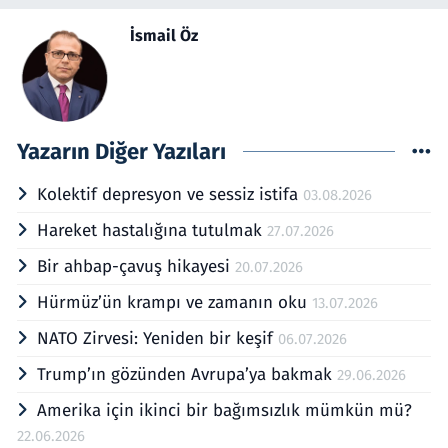
İsmail Öz
Yazarın Diğer Yazıları
Kolektif depresyon ve sessiz istifa
03.08.2026
Hareket hastalığına tutulmak
27.07.2026
Bir ahbap-çavuş hikayesi
20.07.2026
Hürmüz’ün krampı ve zamanın oku
13.07.2026
NATO Zirvesi: Yeniden bir keşif
06.07.2026
Trump’ın gözünden Avrupa’ya bakmak
29.06.2026
Amerika için ikinci bir bağımsızlık mümkün mü?
22.06.2026