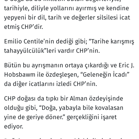
tarihiyle, diliyle yollarını ayırmış ve kendine
Resmi İlanlar
yepyeni bir dil, tarih ve değerler silsilesi icat
etmiş CHP’dir.
Rüya Tabirleri
Emilio Centile’nin dediği gibi; “Tarihe karışmış
Sağlık
tahayyülcülük”leri vardır CHP’nin.
Savunma Sanayi
Bütün bu ayrışmanın ortaya çıkardığı ve Eric J.
Hobsbawm ile özdeşleşen, “Geleneğin İcadı”
Seçim 2023
da diğer icatlarını izledi CHP’nin.
Spor
CHP doğası da tıpkı bir Alman özdeyişinde
olduğu gibi, “Doğa, yabayla bile kovalasan
Teknoloji ve Bilim
yine de geriye döner.” gerçekliğini işaret
Televizyon
ediyor.