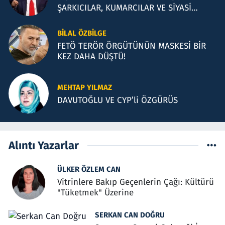
ŞARKICILAR, KUMARCILAR VE SİYASİ
İLLÜZYONLAR
BILAL ÖZBILGE
FETÖ TERÖR ÖRGÜTÜNÜN MASKESİ BİR
KEZ DAHA DÜŞTÜ!
MEHTAP YILMAZ
DAVUTOĞLU VE CYP’li ÖZGÜRÜS
Alıntı Yazarlar
ÜLKER ÖZLEM CAN
Vitrinlere Bakıp Geçenlerin Çağı: Kültürü
"Tüketmek" Üzerine
SERKAN CAN DOĞRU