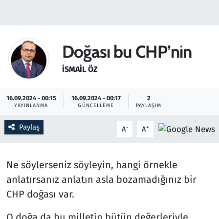
Gündem
Haber
Doğası bu CHP’nin
Kültür Sanat
İSMAIL ÖZ
Kurumsal Haberler
16.09.2024 - 00:15
16.09.2024 - 00:17
2
YAYINLANMA
GÜNCELLEME
PAYLAŞIM
Lezzet Durağı
Paylaş
-
+
A
A
Memur ve Kamu
Ne söylerseniz söyleyin, hangi örnekle
Otomobil
anlatırsanız anlatın asla bozamadığınız bir
Oyun
CHP doğası var.
O doğa da bu milletin bütün değerleriyle,
Ramazan