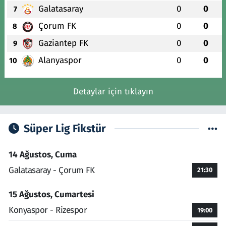
Galatasaray
0
0
7
Çorum FK
0
0
8
Gaziantep FK
0
0
9
Alanyaspor
0
0
10
Detaylar için tıklayın
Süper Lig Fikstür
14 Ağustos, Cuma
Galatasaray - Çorum FK
21:30
15 Ağustos, Cumartesi
Konyaspor - Rizespor
19:00