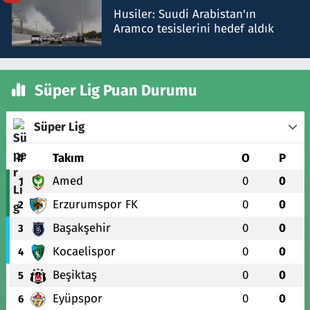
Husiler: Suudi Arabistan'ın
Aramco tesislerini hedef aldık
Süper Lig Puan Durumu
Süper Lig
#
Takım
O
P
Amed
0
0
1
Erzurumspor FK
0
0
2
Başakşehir
0
0
3
Kocaelispor
0
0
4
Beşiktaş
0
0
5
Eyüpspor
0
0
6