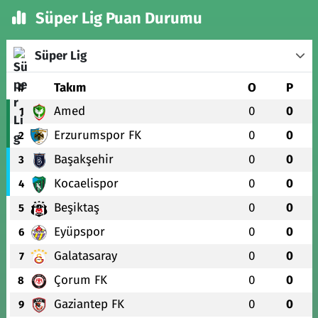
Süper Lig Puan Durumu
Süper Lig
#
Takım
O
P
Amed
0
0
1
Erzurumspor FK
0
0
2
Başakşehir
0
0
3
Kocaelispor
0
0
4
Beşiktaş
0
0
5
Eyüpspor
0
0
6
Galatasaray
0
0
7
Çorum FK
0
0
8
Gaziantep FK
0
0
9