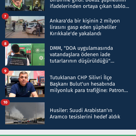
ifadelerinden ortaya çıkan tablo
şok etti
7
Ankara'da bir kişinin 2 milyon
lirasını gasp eden şüpheliler
Kırıkkale'de yakalandı
8
DMM, "DOA uygulamasında
vatandaşlara ödenen iade
tutarlarının düşürüldüğü"
iddiasını yalanladı
9
Tutuklanan CHP Silivri İlçe
Başkanı Bulut'un hesabında
milyonluk para trafiğine: Patron
talimat verdi, ben gönderdim
10
Husiler: Suudi Arabistan'ın
Aramco tesislerini hedef aldık