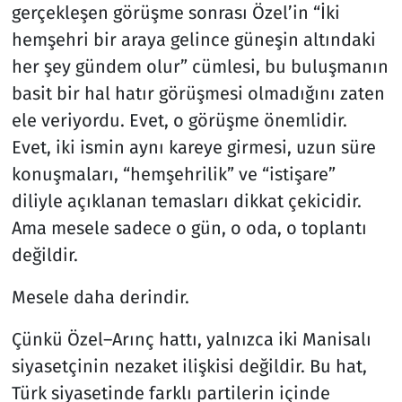
gerçekleşen görüşme sonrası Özel’in “İki
hemşehri bir araya gelince güneşin altındaki
Resmi İlanlar
her şey gündem olur” cümlesi, bu buluşmanın
Rüya Tabirleri
basit bir hal hatır görüşmesi olmadığını zaten
ele veriyordu. Evet, o görüşme önemlidir.
Sağlık
Evet, iki ismin aynı kareye girmesi, uzun süre
konuşmaları, “hemşehrilik” ve “istişare”
Savunma Sanayi
diliyle açıklanan temasları dikkat çekicidir.
Seçim 2023
Ama mesele sadece o gün, o oda, o toplantı
değildir.
Spor
Mesele daha derindir.
Teknoloji ve Bilim
Çünkü Özel–Arınç hattı, yalnızca iki Manisalı
Televizyon
siyasetçinin nezaket ilişkisi değildir. Bu hat,
Türk siyasetinde farklı partilerin içinde