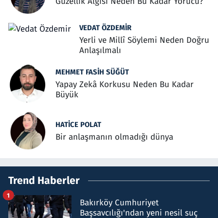
Güzellik Algısı Neden Bu Kadar Yorucu?
VEDAT ÖZDEMIR
Yerli ve Millî Söylemi Neden Doğru
Anlaşılmalı
MEHMET FASIH SÜĞÜT
Yapay Zekâ Korkusu Neden Bu Kadar
Büyük
HATICE POLAT
Bir anlaşmanın olmadığı dünya
Trend Haberler
1
Bakırköy Cumhuriyet
Başsavcılığı'ndan yeni nesil suç