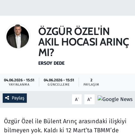
Gündem
Haber
ÖZGÜR ÖZEL’İN
AKIL HOCASI ARINÇ
Kültür Sanat
MI?
Kurumsal Haberler
ERSOY DEDE
Lezzet Durağı
04.06.2026 - 15:51
04.06.2026 - 15:51
2
YAYINLANMA
GÜNCELLEME
PAYLAŞIM
Memur ve Kamu
Paylaş
-
+
A
A
Otomobil
Oyun
Özgür Özel ile Bülent Arınç arasındaki ilişkiyi
bilmeyen yok. Kaldı ki 12 Mart’ta TBMM’de
Ramazan