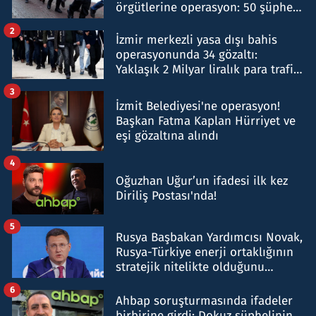
örgütlerine operasyon: 50 şüpheli
hakkında gözaltı kararı
2
İzmir merkezli yasa dışı bahis
operasyonunda 34 gözaltı:
Yaklaşık 2 Milyar liralık para trafiği
tespit edildi
3
İzmit Belediyesi'ne operasyon!
Başkan Fatma Kaplan Hürriyet ve
eşi gözaltına alındı
4
Oğuzhan Uğur’un ifadesi ilk kez
Diriliş Postası'nda!
5
Rusya Başbakan Yardımcısı Novak,
Rusya-Türkiye enerji ortaklığının
stratejik nitelikte olduğunu
belirtti
6
Ahbap soruşturmasında ifadeler
birbirine girdi: Dokuz şüphelinin