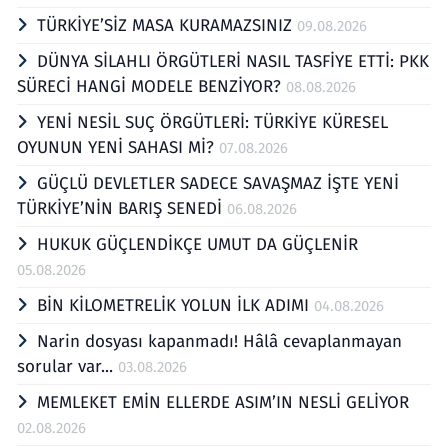
TÜRKİYE’SİZ MASA KURAMAZSINIZ
09.08.2026
DÜNYA SİLAHLI ÖRGÜTLERİ NASIL TASFİYE ETTİ: PKK
SÜRECİ HANGİ MODELE BENZİYOR?
08.08.2026
YENİ NESİL SUÇ ÖRGÜTLERİ: TÜRKİYE KÜRESEL
OYUNUN YENİ SAHASI Mİ?
07.08.2026
GÜÇLÜ DEVLETLER SADECE SAVAŞMAZ İŞTE YENİ
TÜRKİYE’NİN BARIŞ SENEDİ
06.08.2026
HUKUK GÜÇLENDİKÇE UMUT DA GÜÇLENİR
05.08.2026
BİN KİLOMETRELİK YOLUN İLK ADIMI
04.08.2026
Narin dosyası kapanmadı! Hâlâ cevaplanmayan
sorular var...
03.08.2026
MEMLEKET EMİN ELLERDE ASIM’IN NESLİ GELİYOR
02.08.2026