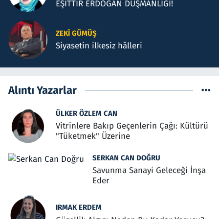
EŞİTTİR ERDOĞAN DÜŞMANLIĞI!
ZEKI GÜMÜŞ
Siyasetin ilkesiz hâlleri
Alıntı Yazarlar
ÜLKER ÖZLEM CAN
Vitrinlere Bakıp Geçenlerin Çağı: Kültürü
"Tüketmek" Üzerine
SERKAN CAN DOĞRU
Savunma Sanayi Geleceği İnşa
Eder
IRMAK ERDEM