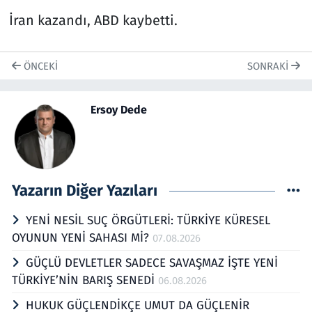
İran kazandı, ABD kaybetti.
ÖNCEKI
SONRAKI
Ersoy Dede
Yazarın Diğer Yazıları
YENİ NESİL SUÇ ÖRGÜTLERİ: TÜRKİYE KÜRESEL
OYUNUN YENİ SAHASI Mİ?
07.08.2026
GÜÇLÜ DEVLETLER SADECE SAVAŞMAZ İŞTE YENİ
TÜRKİYE’NİN BARIŞ SENEDİ
06.08.2026
HUKUK GÜÇLENDİKÇE UMUT DA GÜÇLENİR