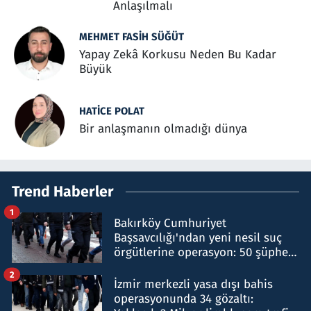
Anlaşılmalı
MEHMET FASIH SÜĞÜT
Yapay Zekâ Korkusu Neden Bu Kadar
Büyük
HATICE POLAT
Bir anlaşmanın olmadığı dünya
Trend Haberler
1
Bakırköy Cumhuriyet
Başsavcılığı'ndan yeni nesil suç
örgütlerine operasyon: 50 şüpheli
hakkında gözaltı kararı
2
İzmir merkezli yasa dışı bahis
operasyonunda 34 gözaltı: