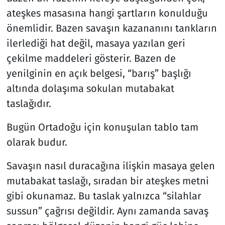
ateşkes masasına hangi şartların konulduğu
Resmi İlanlar
önemlidir. Bazen savaşın kazananını tankların
ilerlediği hat değil, masaya yazılan geri
Rüya Tabirleri
çekilme maddeleri gösterir. Bazen de
yenilginin en açık belgesi, “barış” başlığı
Sağlık
altında dolaşıma sokulan mutabakat
Savunma Sanayi
taslağıdır.
Seçim 2023
Bugün Ortadoğu için konuşulan tablo tam
olarak budur.
Spor
Savaşın nasıl duracağına ilişkin masaya gelen
Teknoloji ve Bilim
mutabakat taslağı, sıradan bir ateşkes metni
gibi okunamaz. Bu taslak yalnızca “silahlar
Televizyon
sussun” çağrısı değildir. Aynı zamanda savaş