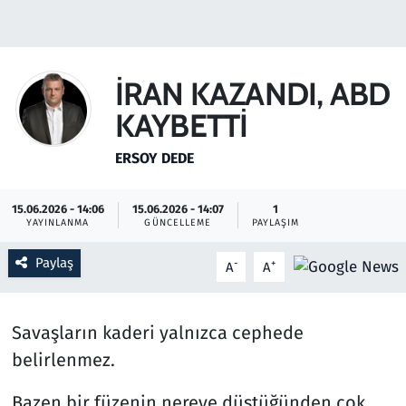
Gündem
Haber
İRAN KAZANDI, ABD
KAYBETTİ
Kültür Sanat
ERSOY DEDE
Kurumsal Haberler
15.06.2026 - 14:06
15.06.2026 - 14:07
1
Lezzet Durağı
YAYINLANMA
GÜNCELLEME
PAYLAŞIM
Memur ve Kamu
Paylaş
-
+
A
A
Otomobil
Savaşların kaderi yalnızca cephede
Oyun
belirlenmez.
Bazen bir füzenin nereye düştüğünden çok,
Ramazan