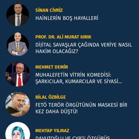
SINAN CIVRIZ
HAİNLERİN BOŞ HAYALLERİ
PROF. DR. ALI MURAT KIRIK
DİJİTAL SAVAŞLAR ÇAĞINDA VERİYE NASIL
HAKİM OLACAĞIZ?
MEHMET DEMIR
MUHALEFETİN VİTRİN KOMEDİSİ:
ŞARKICILAR, KUMARCILAR VE SİYASİ
İLLÜZYONLAR
BILAL ÖZBILGE
FETÖ TERÖR ÖRGÜTÜNÜN MASKESİ BİR
KEZ DAHA DÜŞTÜ!
MEHTAP YILMAZ
DAVUTOĞLU VE CYP’li ÖZGÜRÜS