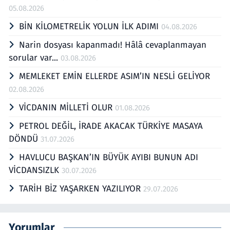
05.08.2026
BİN KİLOMETRELİK YOLUN İLK ADIMI
04.08.2026
Narin dosyası kapanmadı! Hâlâ cevaplanmayan
sorular var...
03.08.2026
MEMLEKET EMİN ELLERDE ASIM’IN NESLİ GELİYOR
02.08.2026
VİCDANIN MİLLETİ OLUR
01.08.2026
PETROL DEĞİL, İRADE AKACAK TÜRKİYE MASAYA
DÖNDÜ
31.07.2026
HAVLUCU BAŞKAN’IN BÜYÜK AYIBI BUNUN ADI
VİCDANSIZLK
30.07.2026
TARİH BİZ YAŞARKEN YAZILIYOR
29.07.2026
Yorumlar