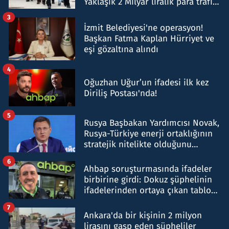
Yaklaşık 2 Milyar liralık para trafiği
tespit edildi
3
İzmit Belediyesi'ne operasyon!
Başkan Fatma Kaplan Hürriyet ve
eşi gözaltına alındı
4
Oğuzhan Uğur’un ifadesi ilk kez
Diriliş Postası'nda!
5
Rusya Başbakan Yardımcısı Novak,
Rusya-Türkiye enerji ortaklığının
stratejik nitelikte olduğunu
belirtti
6
Ahbap soruşturmasında ifadeler
birbirine girdi: Dokuz şüphelinin
ifadelerinden ortaya çıkan tablo
şok etti
7
Ankara'da bir kişinin 2 milyon
lirasını gasp eden şüpheliler