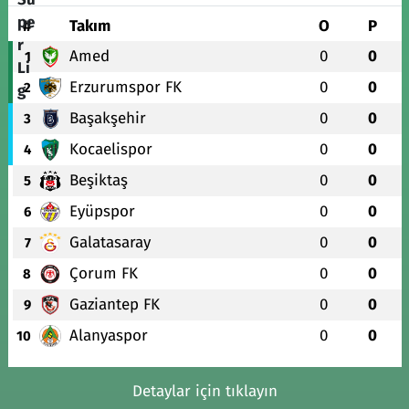
#
Takım
O
P
Amed
0
0
1
Erzurumspor FK
0
0
2
Başakşehir
0
0
3
Kocaelispor
0
0
4
Beşiktaş
0
0
5
Eyüpspor
0
0
6
Galatasaray
0
0
7
Çorum FK
0
0
8
Gaziantep FK
0
0
9
Alanyaspor
0
0
10
Detaylar için tıklayın