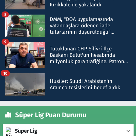
Kırıkkale'de yakalandı
8
DMM, "DOA uygulamasında
vatandaşlara ödenen iade
tutarlarının düşürüldüğü"
iddiasını yalanladı
9
Tutuklanan CHP Silivri İlçe
Başkanı Bulut'un hesabında
milyonluk para trafiğine: Patron
talimat verdi, ben gönderdim
10
Husiler: Suudi Arabistan'ın
Aramco tesislerini hedef aldık
Süper Lig Puan Durumu
Süper Lig