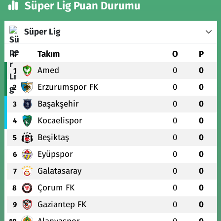
Süper Lig Puan Durumu
Süper Lig
#
Takım
O
P
Amed
0
0
1
Erzurumspor FK
0
0
2
Başakşehir
0
0
3
Kocaelispor
0
0
4
Beşiktaş
0
0
5
Eyüpspor
0
0
6
Galatasaray
0
0
7
Çorum FK
0
0
8
Gaziantep FK
0
0
9