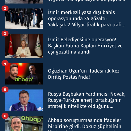
hakkında gözaltı kararı
2
İzmir merkezli yasa dışı bahis
operasyonunda 34 gözaltı:
Yaklaşık 2 Milyar liralık para trafiği
tespit edildi
3
İzmit Belediyesi'ne operasyon!
Başkan Fatma Kaplan Hürriyet ve
eşi gözaltına alındı
4
Oğuzhan Uğur’un ifadesi ilk kez
Diriliş Postası'nda!
5
Rusya Başbakan Yardımcısı Novak,
Rusya-Türkiye enerji ortaklığının
stratejik nitelikte olduğunu
belirtti
6
Ahbap soruşturmasında ifadeler
birbirine girdi: Dokuz şüphelinin