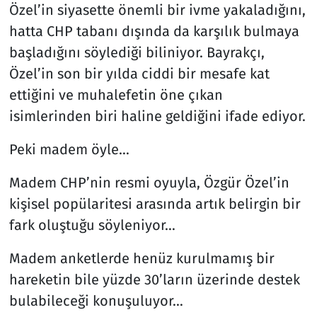
Özel’in siyasette önemli bir ivme yakaladığını,
hatta CHP tabanı dışında da karşılık bulmaya
Resmi İlanlar
başladığını söylediği biliniyor. Bayrakçı,
Rüya Tabirleri
Özel’in son bir yılda ciddi bir mesafe kat
ettiğini ve muhalefetin öne çıkan
Sağlık
isimlerinden biri haline geldiğini ifade ediyor.
Savunma Sanayi
Peki madem öyle…
Seçim 2023
Madem CHP’nin resmi oyuyla, Özgür Özel’in
kişisel popülaritesi arasında artık belirgin bir
Spor
fark oluştuğu söyleniyor…
Teknoloji ve Bilim
Madem anketlerde henüz kurulmamış bir
hareketin bile yüzde 30’ların üzerinde destek
Televizyon
bulabileceği konuşuluyor…