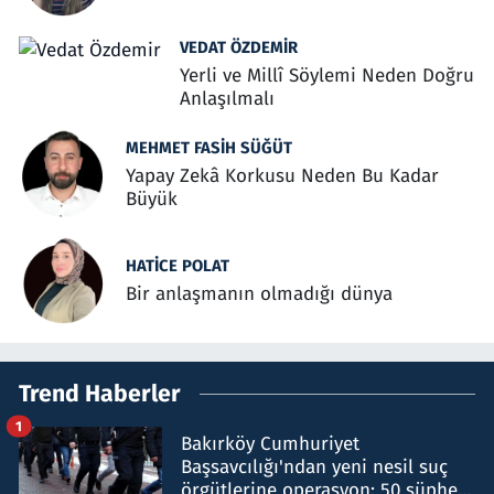
VEDAT ÖZDEMIR
Yerli ve Millî Söylemi Neden Doğru
Anlaşılmalı
MEHMET FASIH SÜĞÜT
Yapay Zekâ Korkusu Neden Bu Kadar
Büyük
HATICE POLAT
Bir anlaşmanın olmadığı dünya
Trend Haberler
1
Bakırköy Cumhuriyet
Başsavcılığı'ndan yeni nesil suç
örgütlerine operasyon: 50 şüpheli