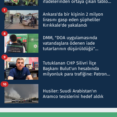
ifadelerinden ortaya çıkan tablo
şok etti
7
Ankara'da bir kişinin 2 milyon
lirasını gasp eden şüpheliler
Kırıkkale'de yakalandı
8
DMM, "DOA uygulamasında
vatandaşlara ödenen iade
tutarlarının düşürüldüğü"
iddiasını yalanladı
9
Tutuklanan CHP Silivri İlçe
Başkanı Bulut'un hesabında
milyonluk para trafiğine: Patron
talimat verdi, ben gönderdim
10
Husiler: Suudi Arabistan'ın
Aramco tesislerini hedef aldık