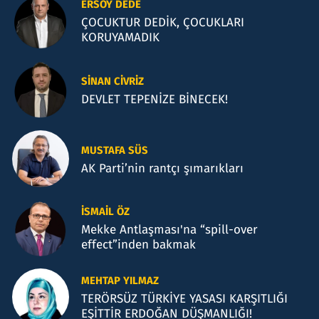
ERSOY DEDE
ÇOCUKTUR DEDİK, ÇOCUKLARI
KORUYAMADIK
SINAN CIVRIZ
DEVLET TEPENİZE BİNECEK!
MUSTAFA SÜS
AK Parti’nin rantçı şımarıkları
İSMAIL ÖZ
Mekke Antlaşması'na “spill-over
effect”inden bakmak
MEHTAP YILMAZ
TERÖRSÜZ TÜRKİYE YASASI KARŞITLIĞI
EŞİTTİR ERDOĞAN DÜŞMANLIĞI!