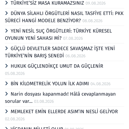
TÜRKİYE’SİZ MASA KURAMAZSINIZ
09.08.2026
DÜNYA SİLAHLI ÖRGÜTLERİ NASIL TASFİYE ETTİ: PKK
SÜRECİ HANGİ MODELE BENZİYOR?
08.08.2026
YENİ NESİL SUÇ ÖRGÜTLERİ: TÜRKİYE KÜRESEL
OYUNUN YENİ SAHASI Mİ?
07.08.2026
GÜÇLÜ DEVLETLER SADECE SAVAŞMAZ İŞTE YENİ
TÜRKİYE’NİN BARIŞ SENEDİ
06.08.2026
HUKUK GÜÇLENDİKÇE UMUT DA GÜÇLENİR
05.08.2026
BİN KİLOMETRELİK YOLUN İLK ADIMI
04.08.2026
Narin dosyası kapanmadı! Hâlâ cevaplanmayan
sorular var...
03.08.2026
MEMLEKET EMİN ELLERDE ASIM’IN NESLİ GELİYOR
02.08.2026