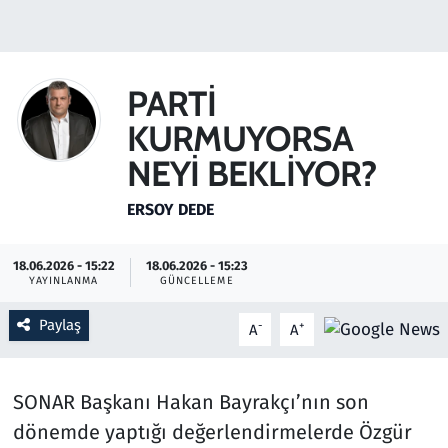
Gündem
Haber
PARTİ
KURMUYORSA
Kültür Sanat
NEYİ BEKLİYOR?
Kurumsal Haberler
ERSOY DEDE
Lezzet Durağı
18.06.2026 - 15:22
18.06.2026 - 15:23
YAYINLANMA
GÜNCELLEME
Memur ve Kamu
Paylaş
-
+
A
A
Otomobil
Oyun
SONAR Başkanı Hakan Bayrakçı’nın son
dönemde yaptığı değerlendirmelerde Özgür
Ramazan