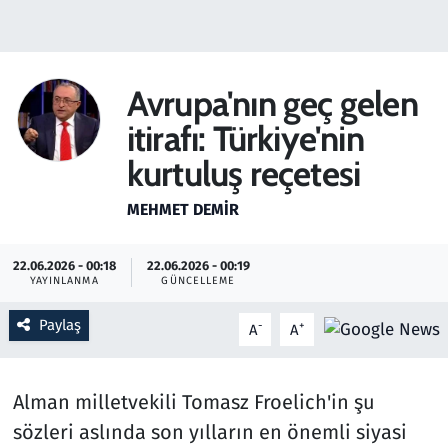
Gündem
Haber
Avrupa'nın geç gelen
itirafı: Türkiye'nin
Kültür Sanat
kurtuluş reçetesi
Kurumsal Haberler
MEHMET DEMIR
Lezzet Durağı
22.06.2026 - 00:18
22.06.2026 - 00:19
YAYINLANMA
GÜNCELLEME
Memur ve Kamu
Paylaş
-
+
A
A
Otomobil
Oyun
Alman milletvekili Tomasz Froelich'in şu
sözleri aslında son yılların en önemli siyasi
Ramazan