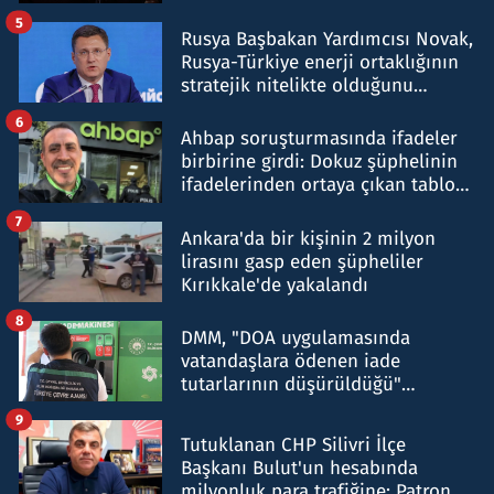
5
Rusya Başbakan Yardımcısı Novak,
Rusya-Türkiye enerji ortaklığının
stratejik nitelikte olduğunu
belirtti
6
Ahbap soruşturmasında ifadeler
birbirine girdi: Dokuz şüphelinin
ifadelerinden ortaya çıkan tablo
şok etti
7
Ankara'da bir kişinin 2 milyon
lirasını gasp eden şüpheliler
Kırıkkale'de yakalandı
8
DMM, "DOA uygulamasında
vatandaşlara ödenen iade
tutarlarının düşürüldüğü"
iddiasını yalanladı
9
Tutuklanan CHP Silivri İlçe
Başkanı Bulut'un hesabında
milyonluk para trafiğine: Patron