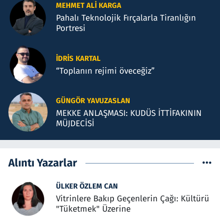
MEHMET ALI KARGA
Pahalı Teknolojik Fırçalarla Tiranlığın
Portresi
İDRIS KARTAL
“Toplanın rejimi öveceğiz”
GÜNGÖR YAVUZASLAN
MEKKE ANLAŞMASI: KUDÜS İTTİFAKININ
MÜJDECİSİ
Alıntı Yazarlar
ÜLKER ÖZLEM CAN
Vitrinlere Bakıp Geçenlerin Çağı: Kültürü
"Tüketmek" Üzerine