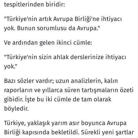
tespitlerinden biridir:
Resmi İlanlar
"Türkiye'nin artık Avrupa Birliği'ne ihtiyacı
yok. Bunun sorumlusu da Avrupa."
Rüya Tabirleri
Ve ardından gelen ikinci cümle:
Sağlık
"Türkiye'nin sizin ahlak derslerinize ihtiyacı
Savunma Sanayi
yok."
Seçim 2023
Bazı sözler vardır; uzun analizlerin, kalın
raporların ve yıllarca süren tartışmaların özeti
Spor
gibidir. İşte bu iki cümle de tam olarak
böyledir.
Teknoloji ve Bilim
Türkiye, yaklaşık yarım asır boyunca Avrupa
Televizyon
Birliği kapısında bekletildi. Sürekli yeni şartlar