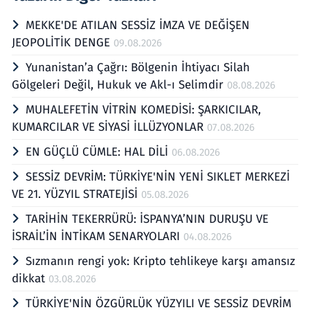
MEKKE'DE ATILAN SESSİZ İMZA VE DEĞİŞEN
JEOPOLİTİK DENGE
09.08.2026
Yunanistan’a Çağrı: Bölgenin İhtiyacı Silah
Gölgeleri Değil, Hukuk ve Akl-ı Selimdir
08.08.2026
MUHALEFETİN VİTRİN KOMEDİSİ: ŞARKICILAR,
KUMARCILAR VE SİYASİ İLLÜZYONLAR
07.08.2026
EN GÜÇLÜ CÜMLE: HAL DİLİ
06.08.2026
SESSİZ DEVRİM: TÜRKİYE'NİN YENİ SIKLET MERKEZİ
VE 21. YÜZYIL STRATEJİSİ
05.08.2026
TARİHİN TEKERRÜRÜ: İSPANYA’NIN DURUŞU VE
İSRAİL’İN İNTİKAM SENARYOLARI
04.08.2026
Sızmanın rengi yok: Kripto tehlikeye karşı amansız
dikkat
03.08.2026
TÜRKİYE'NİN ÖZGÜRLÜK YÜZYILI VE SESSİZ DEVRİM