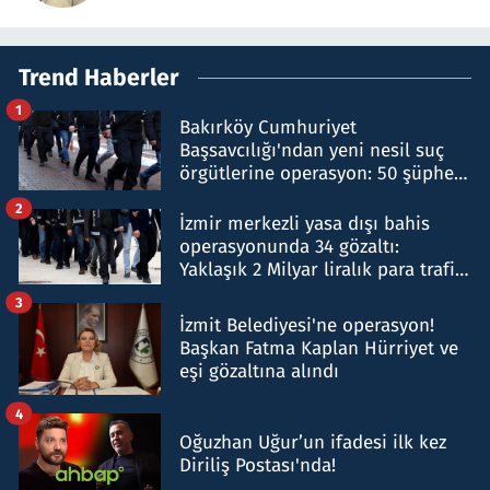
Trend Haberler
1
Bakırköy Cumhuriyet
Başsavcılığı'ndan yeni nesil suç
örgütlerine operasyon: 50 şüpheli
hakkında gözaltı kararı
2
İzmir merkezli yasa dışı bahis
operasyonunda 34 gözaltı:
Yaklaşık 2 Milyar liralık para trafiği
tespit edildi
3
İzmit Belediyesi'ne operasyon!
Başkan Fatma Kaplan Hürriyet ve
eşi gözaltına alındı
4
Oğuzhan Uğur’un ifadesi ilk kez
Diriliş Postası'nda!